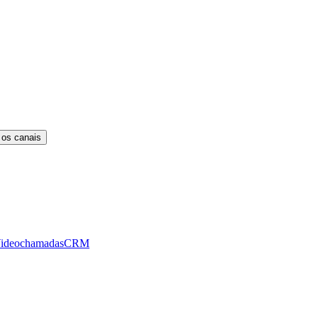
 os canais
ideochamadas
CRM