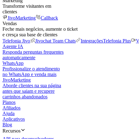
Marketing
Transforme visitantes em
clientes
JivoMarketing
Callback
Vendas
Feche mais negócios, aumente o ticket
e cresça sua base de clientes
Telefonia Jivo
Jivochat Team Chats
Integrações
Telefonia Plus
V
Agente IA
Responda perguntas frequentes
automaticamente
WhatsApp
Profissionalize o atendimento
no WhatsApp e venda mais
JivoMarketing
Aborde clientes na sua página
antes que saiam e recupere
carrinhos abandonados
Planos
Afiliados
Ajuda
Aplicativos
Blog
Recursos
API para desenvolvedores