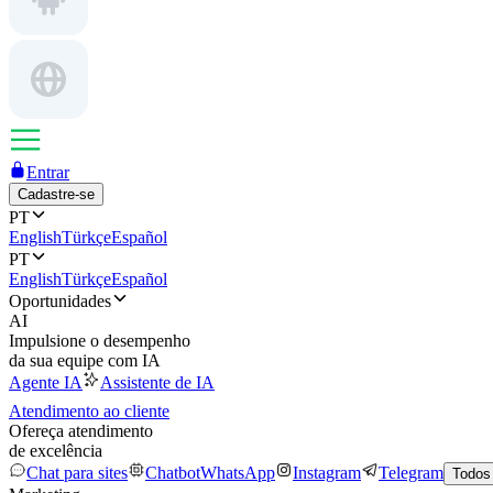
Entrar
Cadastre-se
PT
English
Türkçe
Español
PT
English
Türkçe
Español
Oportunidades
AI
Impulsione o desempenho
da sua equipe com IA
Agente IA
Assistente de IA
Atendimento ao cliente
Ofereça atendimento
de excelência
Chat para sites
Chatbot
WhatsApp
Instagram
Telegram
Todos