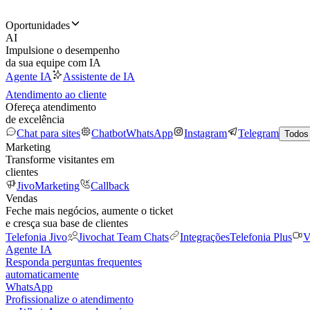
Oportunidades
AI
Impulsione o desempenho
da sua equipe com IA
Agente IA
Assistente de IA
Atendimento ao cliente
Ofereça atendimento
de excelência
Chat para sites
Chatbot
WhatsApp
Instagram
Telegram
Todos
Marketing
Transforme visitantes em
clientes
JivoMarketing
Callback
Vendas
Feche mais negócios, aumente o ticket
e cresça sua base de clientes
Telefonia Jivo
Jivochat Team Chats
Integrações
Telefonia Plus
V
Agente IA
Responda perguntas frequentes
automaticamente
WhatsApp
Profissionalize o atendimento