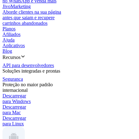
no WhatsApp e venda mais
JivoMarketing
Aborde clientes na sua página
antes que saiam e recupere
carrinhos abandonados
Planos
Afiliados
Ajuda
Aplicativos
Blog
Recursos
API para desenvolvedores
Soluções integradas e prontas
Segurança
Proteção no maior padrão
internacional
Descarregar
para Windows
Descarregar
para Mac
Descarregar
para Linux