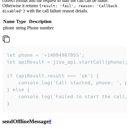
correct format and the request to start the call can be made.
Otherwise it returns
{result: 'fail', reason: 'Callback
with the call failure reason details.
disabled'}
Name
Type
Description
phone
string
Phone number
let phone = '+14084987855';

let apiResult = jivo_api.startCall(phone);

if (apiResult.result === 'ok') {

    console.log('Call started, phone: ', ph
} else {

    console.log('Failed to start the call,
}
sendOfflineMessage
#