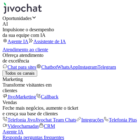
Oportunidades
AI
Impulsione o desempenho
da sua equipe com IA
Agente IA
Assistente de IA
Atendimento ao cliente
Ofereça atendimento
de excelência
Chat para sites
Chatbot
WhatsApp
Instagram
Telegram
Todos os canais
Marketing
Transforme visitantes em
clientes
JivoMarketing
Callback
Vendas
Feche mais negócios, aumente o ticket
e cresça sua base de clientes
Telefonia Jivo
Jivochat Team Chats
Integrações
Telefonia Plus
Videochamadas
CRM
Agente IA
Responda perguntas frequentes