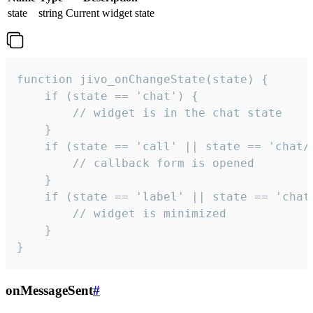
state
string
Current widget state
function jivo_onChangeState(state) {

    if (state == 'chat') {

        // widget is in the chat state

    }

    if (state == 'call' || state == 'chat/c
        // callback form is opened

    }

    if (state == 'label' || state == 'chat/
        // widget is minimized

    }

}
onMessageSent
#