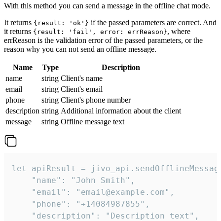
With this method you can send a message in the offline chat mode.
It returns
if the passed parameters are correct. And
{result: 'ok'}
it returns
, where
{result: 'fail', error: errReason}
errReason is the validation error of the passed parameters, or the
reason why you can not send an offline message.
Name
Type
Description
name
string
Client's name
email
string
Client's email
phone
string
Client's phone number
description
string
Additional information about the client
message
string
Offline message text
let apiResult = jivo_api.sendOfflineMessage
    "name": "John Smith",

    "email": "email@example.com",

    "phone": "+14084987855",

    "description": "Description text",
