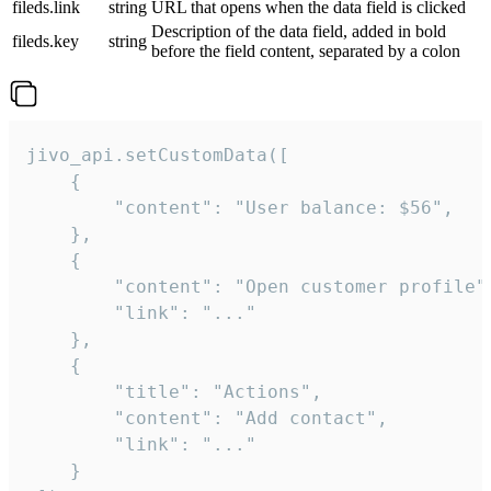
fileds.link
string
URL that opens when the data field is clicked
Description of the data field, added in bold
fileds.key
string
before the field content, separated by a colon
jivo_api.setCustomData([

    {

        "content": "User balance: $56",

    },

    {

        "content": "Open customer profile",
        "link": "..."

    },

    {

        "title": "Actions",

        "content": "Add contact",

        "link": "..."

    }
