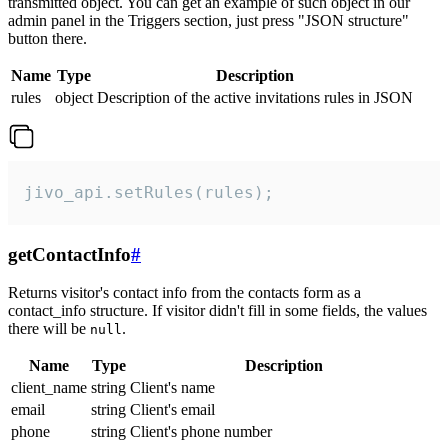
transmitted object. You can get an example of such object in our
admin panel in the Triggers section, just press "JSON structure"
button there.
Name
Type
Description
rules
object
Description of the active invitations rules in JSON
jivo_api.setRules(rules);
getContactInfo
#
Returns visitor's contact info from the contacts form as a
contact_info structure. If visitor didn't fill in some fields, the values
there will be
.
null
Name
Type
Description
client_name
string
Client's name
email
string
Client's email
phone
string
Client's phone number