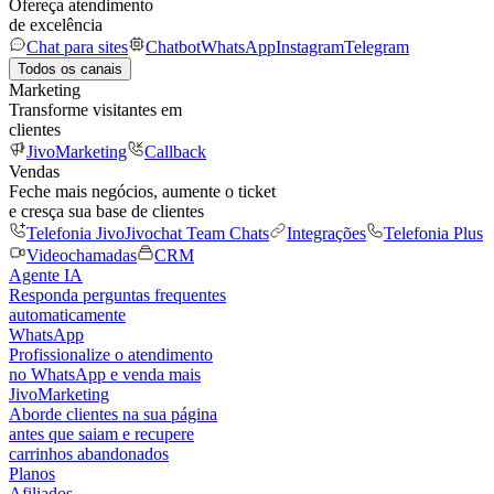
Ofereça atendimento
de excelência
Chat para sites
Chatbot
WhatsApp
Instagram
Telegram
Todos os canais
Marketing
Transforme visitantes em
clientes
JivoMarketing
Callback
Vendas
Feche mais negócios, aumente o ticket
e cresça sua base de clientes
Telefonia Jivo
Jivochat Team Chats
Integrações
Telefonia Plus
Videochamadas
CRM
Agente IA
Responda perguntas frequentes
automaticamente
WhatsApp
Profissionalize o atendimento
no WhatsApp e venda mais
JivoMarketing
Aborde clientes na sua página
antes que saiam e recupere
carrinhos abandonados
Planos
Afiliados