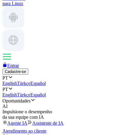
para Linux
Entrar
Cadastre-se
PT
English
Türkçe
Español
PT
English
Türkçe
Español
Oportunidades
AI
Impulsione o desempenho
da sua equipe com IA
Agente IA
Assistente de IA
Atendimento ao cliente