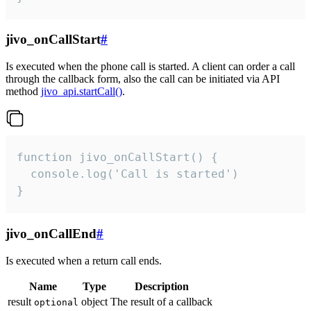
jivo_onCallStart
#
Is executed when the phone call is started. A client can order a call
through the callback form, also the call can be initiated via API
method
jivo_api.startCall()
.
function jivo_onCallStart() {

  console.log('Call is started')

}
jivo_onCallEnd
#
Is executed when a return call ends.
Name
Type
Description
result
object
The result of a callback
optional