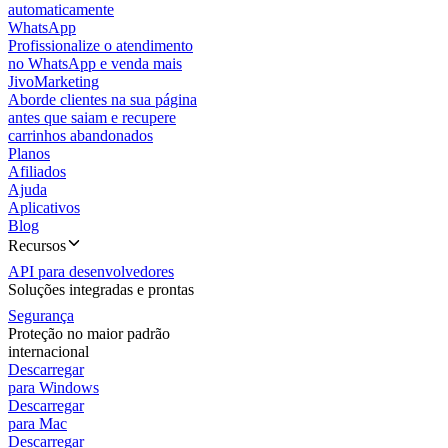
automaticamente
WhatsApp
Profissionalize o atendimento
no WhatsApp e venda mais
JivoMarketing
Aborde clientes na sua página
antes que saiam e recupere
carrinhos abandonados
Planos
Afiliados
Ajuda
Aplicativos
Blog
Recursos
API para desenvolvedores
Soluções integradas e prontas
Segurança
Proteção no maior padrão
internacional
Descarregar
para Windows
Descarregar
para Mac
Descarregar