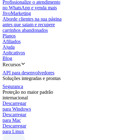
Profissionalize o atendimento
no WhatsApp e venda mais
JivoMarketing
Aborde clientes na sua página
antes que saiam e recupere
carrinhos abandonados
Planos
Afiliados
Ajuda
Aplicativos
Blog
Recursos
API para desenvolvedores
Soluções integradas e prontas
Segurança
Proteção no maior padrão
internacional
Descarregar
para Windows
Descarregar
para Mac
Descarregar
para Linux