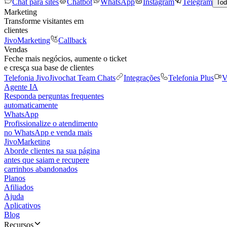
Chat para sites
Chatbot
WhatsApp
Instagram
Telegram
Tod
Marketing
Transforme visitantes em
clientes
JivoMarketing
Callback
Vendas
Feche mais negócios, aumente o ticket
e cresça sua base de clientes
Telefonia Jivo
Jivochat Team Chats
Integrações
Telefonia Plus
V
Agente IA
Responda perguntas frequentes
automaticamente
WhatsApp
Profissionalize o atendimento
no WhatsApp e venda mais
JivoMarketing
Aborde clientes na sua página
antes que saiam e recupere
carrinhos abandonados
Planos
Afiliados
Ajuda
Aplicativos
Blog
Recursos