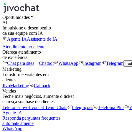
Oportunidades
AI
Impulsione o desempenho
da sua equipe com IA
Agente IA
Assistente de IA
Atendimento ao cliente
Ofereça atendimento
de excelência
Chat para sites
Chatbot
WhatsApp
Instagram
Telegram
Tod
Marketing
Transforme visitantes em
clientes
JivoMarketing
Callback
Vendas
Feche mais negócios, aumente o ticket
e cresça sua base de clientes
Telefonia Jivo
Jivochat Team Chats
Integrações
Telefonia Plus
V
Agente IA
Responda perguntas frequentes
automaticamente
WhatsApp