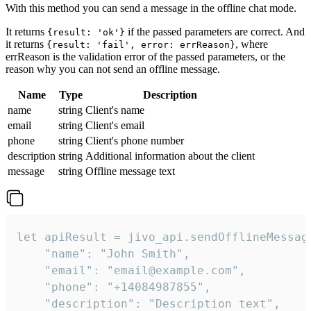
With this method you can send a message in the offline chat mode.
It returns
if the passed parameters are correct. And
{result: 'ok'}
it returns
, where
{result: 'fail', error: errReason}
errReason is the validation error of the passed parameters, or the
reason why you can not send an offline message.
Name
Type
Description
name
string
Client's name
email
string
Client's email
phone
string
Client's phone number
description
string
Additional information about the client
message
string
Offline message text
let apiResult = jivo_api.sendOfflineMessage
    "name": "John Smith",

    "email": "email@example.com",

    "phone": "+14084987855",

    "description": "Description text",
