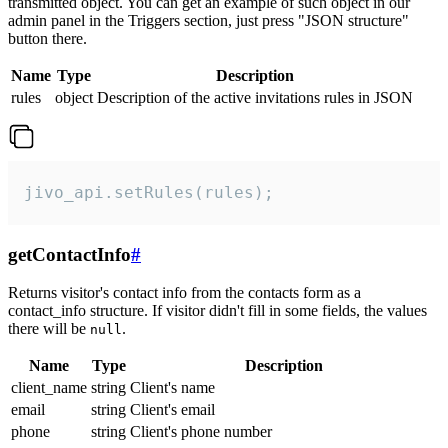
transmitted object. You can get an example of such object in our
admin panel in the Triggers section, just press "JSON structure"
button there.
Name
Type
Description
rules
object
Description of the active invitations rules in JSON
jivo_api.setRules(rules);
getContactInfo
#
Returns visitor's contact info from the contacts form as a
contact_info structure. If visitor didn't fill in some fields, the values
there will be
.
null
Name
Type
Description
client_name
string
Client's name
email
string
Client's email
phone
string
Client's phone number