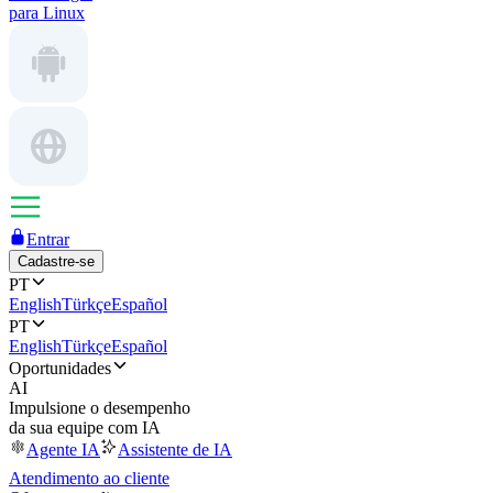
para Linux
Entrar
Cadastre-se
PT
English
Türkçe
Español
PT
English
Türkçe
Español
Oportunidades
AI
Impulsione o desempenho
da sua equipe com IA
Agente IA
Assistente de IA
Atendimento ao cliente