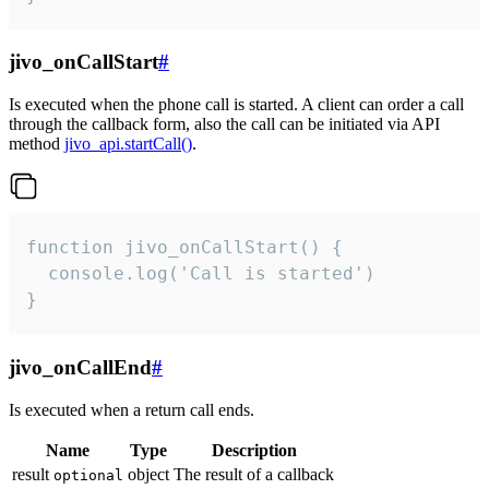
jivo_onCallStart
#
Is executed when the phone call is started. A client can order a call
through the callback form, also the call can be initiated via API
method
jivo_api.startCall()
.
function jivo_onCallStart() {

  console.log('Call is started')

}
jivo_onCallEnd
#
Is executed when a return call ends.
Name
Type
Description
result
object
The result of a callback
optional