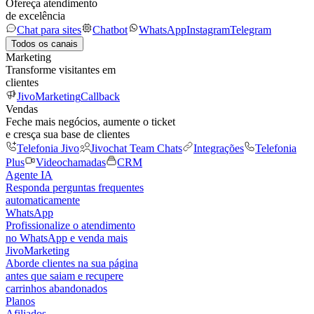
Ofereça atendimento
de excelência
Chat para sites
Chatbot
WhatsApp
Instagram
Telegram
Todos os canais
Marketing
Transforme visitantes em
clientes
JivoMarketing
Callback
Vendas
Feche mais negócios, aumente o ticket
e cresça sua base de clientes
Telefonia Jivo
Jivochat Team Chats
Integrações
Telefonia
Plus
Videochamadas
CRM
Agente IA
Responda perguntas frequentes
automaticamente
WhatsApp
Profissionalize o atendimento
no WhatsApp e venda mais
JivoMarketing
Aborde clientes na sua página
antes que saiam e recupere
carrinhos abandonados
Planos
Afiliados