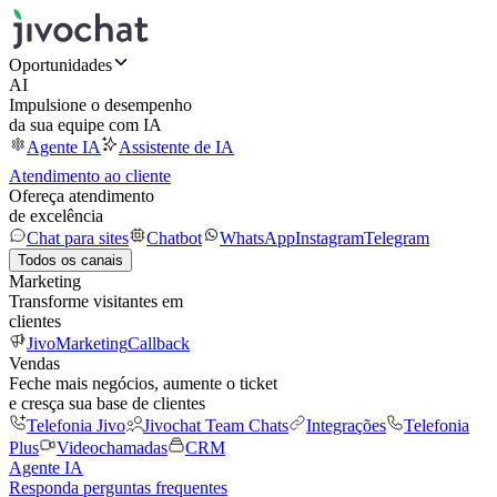
Oportunidades
AI
Impulsione o desempenho
da sua equipe com IA
Agente IA
Assistente de IA
Atendimento ao cliente
Ofereça atendimento
de excelência
Chat para sites
Chatbot
WhatsApp
Instagram
Telegram
Todos os canais
Marketing
Transforme visitantes em
clientes
JivoMarketing
Callback
Vendas
Feche mais negócios, aumente o ticket
e cresça sua base de clientes
Telefonia Jivo
Jivochat Team Chats
Integrações
Telefonia
Plus
Videochamadas
CRM
Agente IA
Responda perguntas frequentes