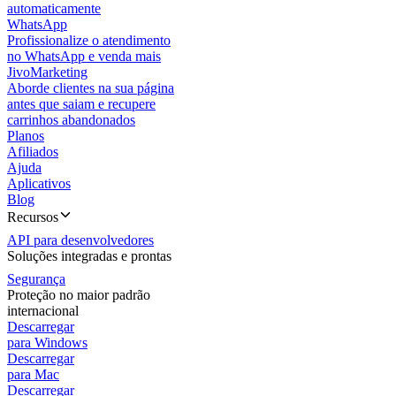
automaticamente
WhatsApp
Profissionalize o atendimento
no WhatsApp e venda mais
JivoMarketing
Aborde clientes na sua página
antes que saiam e recupere
carrinhos abandonados
Planos
Afiliados
Ajuda
Aplicativos
Blog
Recursos
API para desenvolvedores
Soluções integradas e prontas
Segurança
Proteção no maior padrão
internacional
Descarregar
para Windows
Descarregar
para Mac
Descarregar