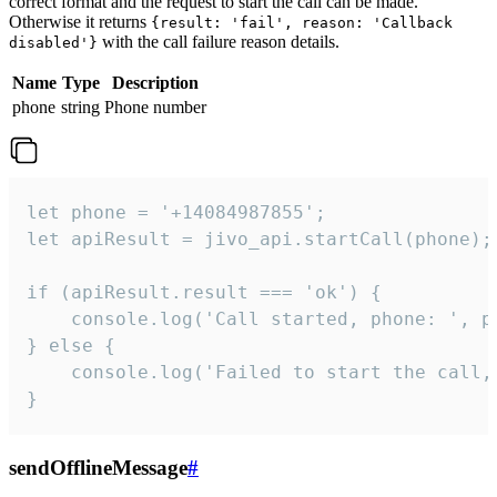
correct format and the request to start the call can be made.
Otherwise it returns
{result: 'fail', reason: 'Callback
with the call failure reason details.
disabled'}
Name
Type
Description
phone
string
Phone number
let phone = '+14084987855';

let apiResult = jivo_api.startCall(phone);

if (apiResult.result === 'ok') {

    console.log('Call started, phone: ', ph
} else {

    console.log('Failed to start the call,
}
sendOfflineMessage
#