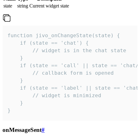
state
string
Current widget state
function jivo_onChangeState(state) {

    if (state == 'chat') {

        // widget is in the chat state

    }

    if (state == 'call' || state == 'chat/c
        // callback form is opened

    }

    if (state == 'label' || state == 'chat/
        // widget is minimized

    }

}
onMessageSent
#