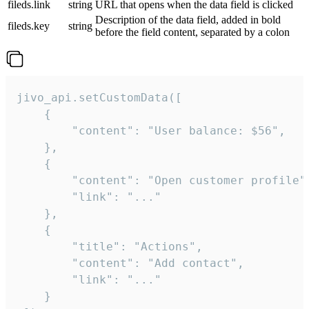
fileds.link
string
URL that opens when the data field is clicked
Description of the data field, added in bold
fileds.key
string
before the field content, separated by a colon
jivo_api.setCustomData([

    {

        "content": "User balance: $56",

    },

    {

        "content": "Open customer profile",
        "link": "..."

    },

    {

        "title": "Actions",

        "content": "Add contact",

        "link": "..."

    }
