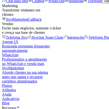
Chat para sites
Chatbot
WhatsApp
Instagram
Telegram
Tod
Marketing
Transforme visitantes em
clientes
JivoMarketing
Callback
Vendas
Feche mais negócios, aumente o ticket
e cresça sua base de clientes
Telefonia Jivo
Jivochat Team Chats
Integrações
Telefonia Plu
Agente IA
Responda perguntas frequentes
automaticamente
WhatsApp
Profissionalize o atendimento
no WhatsApp e venda mais
JivoMarketing
Aborde clientes na sua página
antes que saiam e recupere
carrinhos abandonados
Planos
Afiliados
Ajuda
Aplicativos
Blog
Recursos