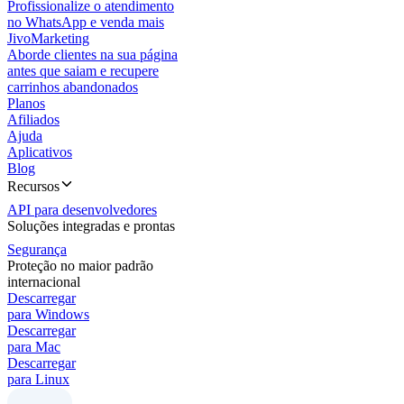
Profissionalize o atendimento
no WhatsApp e venda mais
JivoMarketing
Aborde clientes na sua página
antes que saiam e recupere
carrinhos abandonados
Planos
Afiliados
Ajuda
Aplicativos
Blog
Recursos
API para desenvolvedores
Soluções integradas e prontas
Segurança
Proteção no maior padrão
internacional
Descarregar
para Windows
Descarregar
para Mac
Descarregar
para Linux