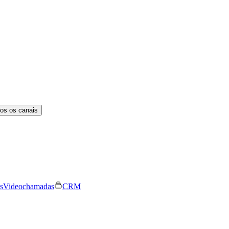
os os canais
s
Videochamadas
CRM