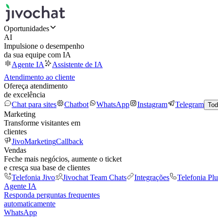
Oportunidades
AI
Impulsione o desempenho
da sua equipe com IA
Agente IA
Assistente de IA
Atendimento ao cliente
Ofereça atendimento
de excelência
Chat para sites
Chatbot
WhatsApp
Instagram
Telegram
Tod
Marketing
Transforme visitantes em
clientes
JivoMarketing
Callback
Vendas
Feche mais negócios, aumente o ticket
e cresça sua base de clientes
Telefonia Jivo
Jivochat Team Chats
Integrações
Telefonia Plu
Agente IA
Responda perguntas frequentes
automaticamente
WhatsApp