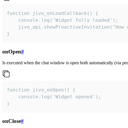
function jivo_onLoadCallback() {

    console.log('Widget fully loaded');

    jivo_api.showProactiveInvitation("How c
}
onOpen
#
Is executed when the chat window is open both automatically (via proa
function jivo_onOpen() {

    console.log('Widget opened');

}
onClose
#