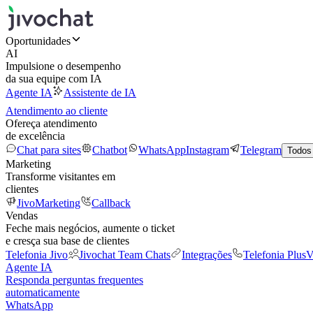
Oportunidades
AI
Impulsione o desempenho
da sua equipe com IA
Agente IA
Assistente de IA
Atendimento ao cliente
Ofereça atendimento
de excelência
Chat para sites
Chatbot
WhatsApp
Instagram
Telegram
Todos
Marketing
Transforme visitantes em
clientes
JivoMarketing
Callback
Vendas
Feche mais negócios, aumente o ticket
e cresça sua base de clientes
Telefonia Jivo
Jivochat Team Chats
Integrações
Telefonia Plus
V
Agente IA
Responda perguntas frequentes
automaticamente
WhatsApp