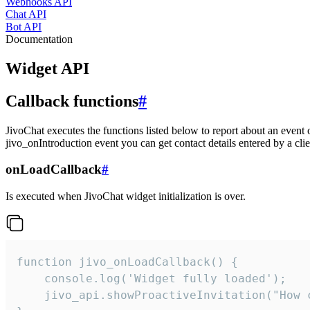
Webhooks API
Chat API
Bot API
Documentation
Widget API
Callback functions
#
JivoChat executes the functions listed below to report about an event 
jivo_onIntroduction event you can get contact details entered by a clie
onLoadCallback
#
Is executed when JivoChat widget initialization is over.
function jivo_onLoadCallback() {

    console.log('Widget fully loaded');

    jivo_api.showProactiveInvitation("How c