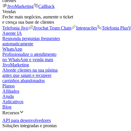
clientes
JivoMarketing
Callback
Vendas
Feche mais negócios, aumente o ticket
e cresça sua base de clientes
Telefonia Jivo
Jivochat Team Chats
Integrações
Telefonia Plus
V
Agente IA
Responda perguntas frequentes
automaticamente
WhatsApp
Profissionalize o atendimento
no WhatsApp e venda mais
JivoMarketing
Aborde clientes na sua página
antes que saiam e recupere
carrinhos abandonados
Planos
Afiliados
Ajuda
Aplicativos
Blog
Recursos
API para desenvolvedores
Soluções integradas e prontas