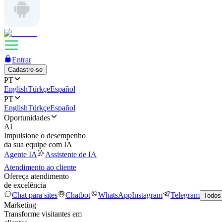
Entrar
Cadastre-se
PT
English
Türkçe
Español
PT
English
Türkçe
Español
Oportunidades
AI
Impulsione o desempenho
da sua equipe com IA
Agente IA
Assistente de IA
Atendimento ao cliente
Ofereça atendimento
de excelência
Chat para sites
Chatbot
WhatsApp
Instagram
Telegram
Todos
Marketing
Transforme visitantes em