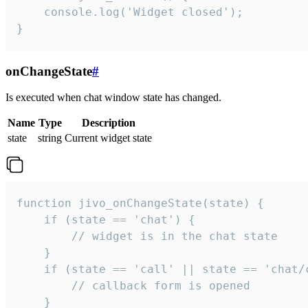
    console.log('Widget closed');

}
onChangeState
#
Is executed when chat window state has changed.
Name
Type
Description
state
string
Current widget state
function jivo_onChangeState(state) {

    if (state == 'chat') {

        // widget is in the chat state

    }

    if (state == 'call' || state == 'chat/c
        // callback form is opened

    }
