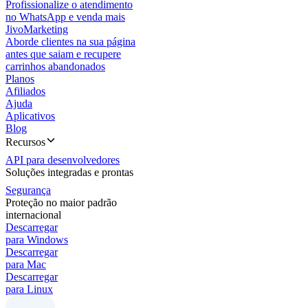
Profissionalize o atendimento
no WhatsApp e venda mais
JivoMarketing
Aborde clientes na sua página
antes que saiam e recupere
carrinhos abandonados
Planos
Afiliados
Ajuda
Aplicativos
Blog
Recursos
API para desenvolvedores
Soluções integradas e prontas
Segurança
Proteção no maior padrão
internacional
Descarregar
para Windows
Descarregar
para Mac
Descarregar
para Linux