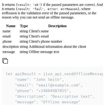
It returns
if the passed parameters are correct. And
{result: 'ok'}
it returns
, where
{result: 'fail', error: errReason}
errReason is the validation error of the passed parameters, or the
reason why you can not send an offline message.
Name
Type
Description
name
string
Client's name
email
string
Client's email
phone
string
Client's phone number
description
string
Additional information about the client
message
string
Offline message text
let apiResult = jivo_api.sendOfflineMessage
    "name": "John Smith",

    "email": "email@example.com",

    "phone": "+14084987855",

    "description": "Description text",

    "message": "Offline message"
