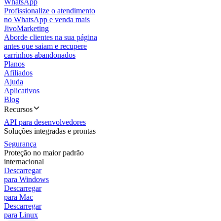
WhatsApp
Profissionalize o atendimento
no WhatsApp e venda mais
JivoMarketing
Aborde clientes na sua página
antes que saiam e recupere
carrinhos abandonados
Planos
Afiliados
Ajuda
Aplicativos
Blog
Recursos
API para desenvolvedores
Soluções integradas e prontas
Segurança
Proteção no maior padrão
internacional
Descarregar
para Windows
Descarregar
para Mac
Descarregar
para Linux