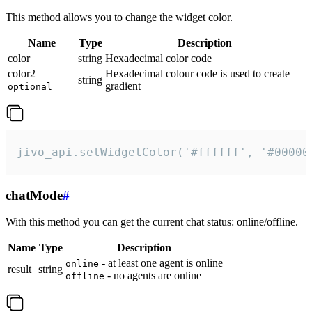
This method allows you to change the widget color.
Name
Type
Description
color
string
Hexadecimal color code
color2
Hexadecimal colour code is used to create
string
gradient
optional
jivo_api.setWidgetColor('#ffffff', '#00000
chatMode
#
With this method you can get the current chat status: online/offline.
Name
Type
Description
- at least one agent is online
online
result
string
- no agents are online
offline