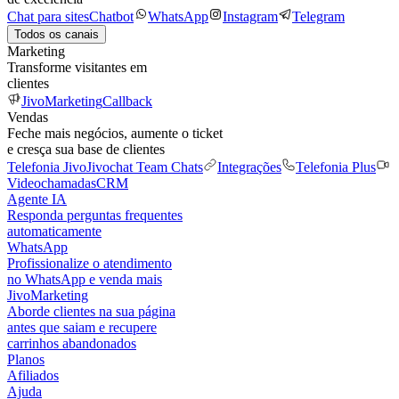
Chat para sites
Chatbot
WhatsApp
Instagram
Telegram
Todos os canais
Marketing
Transforme visitantes em
clientes
JivoMarketing
Callback
Vendas
Feche mais negócios, aumente o ticket
e cresça sua base de clientes
Telefonia Jivo
Jivochat Team Chats
Integrações
Telefonia Plus
Videochamadas
CRM
Agente IA
Responda perguntas frequentes
automaticamente
WhatsApp
Profissionalize o atendimento
no WhatsApp e venda mais
JivoMarketing
Aborde clientes na sua página
antes que saiam e recupere
carrinhos abandonados
Planos
Afiliados
Ajuda