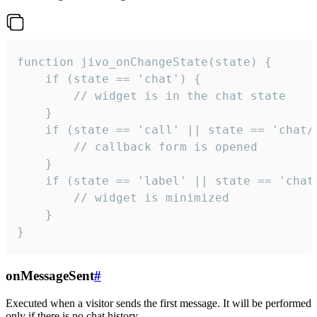
function jivo_onChangeState(state) {

    if (state == 'chat') {

        // widget is in the chat state

    }

    if (state == 'call' || state == 'chat/c
        // callback form is opened

    }

    if (state == 'label' || state == 'chat/
        // widget is minimized

    }

}
onMessageSent
#
Executed when a visitor sends the first message. It will be performed
only if there is no chat history.