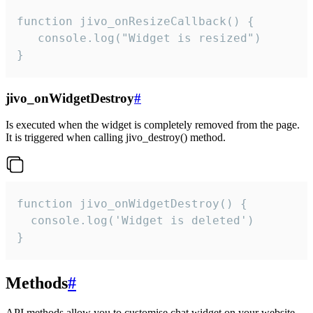
function jivo_onResizeCallback() {

   console.log("Widget is resized")

}
jivo_onWidgetDestroy
#
Is executed when the widget is completely removed from the page.
It is triggered when calling jivo_destroy() method.
function jivo_onWidgetDestroy() {

  console.log('Widget is deleted')

}
Methods
#
API methods allow you to customise chat widget on your website.