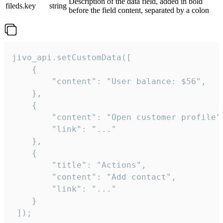
Description of the data field, added in bold
fileds.key
string
before the field content, separated by a colon
jivo_api.setCustomData([

    {

        "content": "User balance: $56",

    },

    {

        "content": "Open customer profile",
        "link": "..."

    },

    {

        "title": "Actions",

        "content": "Add contact",

        "link": "..."

    }

 ]);