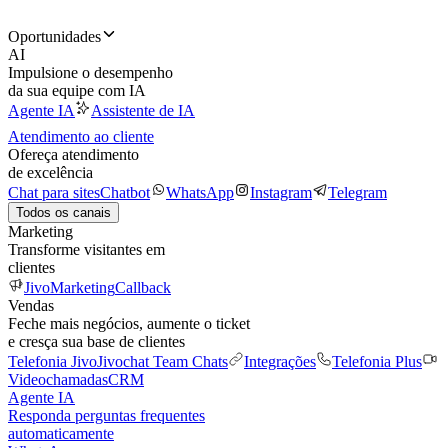
Oportunidades
AI
Impulsione o desempenho
da sua equipe com IA
Agente IA
Assistente de IA
Atendimento ao cliente
Ofereça atendimento
de excelência
Chat para sites
Chatbot
WhatsApp
Instagram
Telegram
Todos os canais
Marketing
Transforme visitantes em
clientes
JivoMarketing
Callback
Vendas
Feche mais negócios, aumente o ticket
e cresça sua base de clientes
Telefonia Jivo
Jivochat Team Chats
Integrações
Telefonia Plus
Videochamadas
CRM
Agente IA
Responda perguntas frequentes
automaticamente