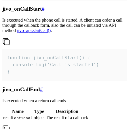
jivo_onCallStart
#
Is executed when the phone call is started. A client can order a call
through the callback form, also the call can be initiated via API
method
jivo_api.startCall()
.
function jivo_onCallStart() {

  console.log('Call is started')

}
jivo_onCallEnd
#
Is executed when a return call ends.
Name
Type
Description
result
object
The result of a callback
optional