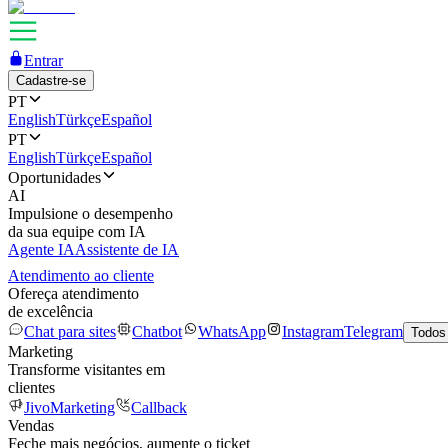
Entrar
Cadastre-se
PT
English
Türkçe
Español
PT
English
Türkçe
Español
Oportunidades
AI
Impulsione o desempenho
da sua equipe com IA
Agente IA
Assistente de IA
Atendimento ao cliente
Ofereça atendimento
de excelência
Chat para sites
Chatbot
WhatsApp
Instagram
Telegram
Todos
Marketing
Transforme visitantes em
clientes
JivoMarketing
Callback
Vendas
Feche mais negócios, aumente o ticket