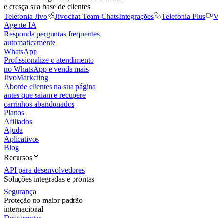
e cresça sua base de clientes
Telefonia Jivo
Jivochat Team Chats
Integrações
Telefonia Plus
V
Agente IA
Responda perguntas frequentes
automaticamente
WhatsApp
Profissionalize o atendimento
no WhatsApp e venda mais
JivoMarketing
Aborde clientes na sua página
antes que saiam e recupere
carrinhos abandonados
Planos
Afiliados
Ajuda
Aplicativos
Blog
Recursos
API para desenvolvedores
Soluções integradas e prontas
Segurança
Proteção no maior padrão
internacional
Descarregar