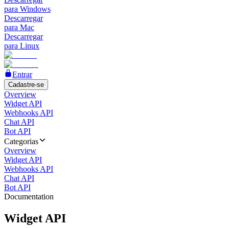
para Windows
Descarregar
para Mac
Descarregar
para Linux
Entrar
Cadastre-se
Overview
Widget API
Webhooks API
Chat API
Bot API
Categorias
Overview
Widget API
Webhooks API
Chat API
Bot API
Documentation
Widget API