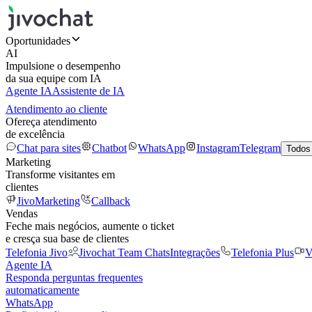
Oportunidades
AI
Impulsione o desempenho
da sua equipe com IA
Agente IA
Assistente de IA
Atendimento ao cliente
Ofereça atendimento
de excelência
Chat para sites
Chatbot
WhatsApp
Instagram
Telegram
Todos
Marketing
Transforme visitantes em
clientes
JivoMarketing
Callback
Vendas
Feche mais negócios, aumente o ticket
e cresça sua base de clientes
Telefonia Jivo
Jivochat Team Chats
Integrações
Telefonia Plus
V
Agente IA
Responda perguntas frequentes
automaticamente
WhatsApp