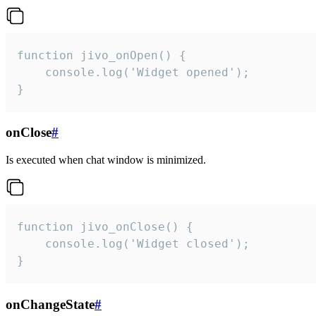
function jivo_onOpen() {

    console.log('Widget opened');

}
onClose
#
Is executed when chat window is minimized.
function jivo_onClose() {

    console.log('Widget closed');

}
onChangeState
#