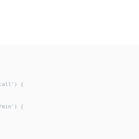
all') {

min') {
