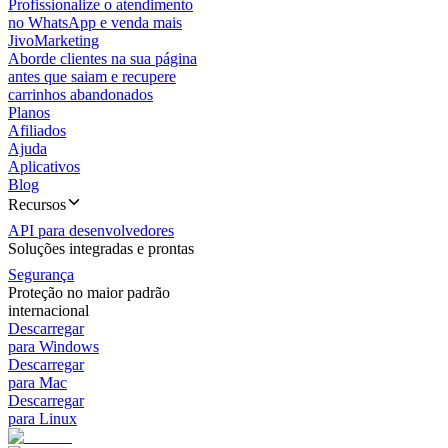
Profissionalize o atendimento
no WhatsApp e venda mais
JivoMarketing
Aborde clientes na sua página
antes que saiam e recupere
carrinhos abandonados
Planos
Afiliados
Ajuda
Aplicativos
Blog
Recursos
API para desenvolvedores
Soluções integradas e prontas
Segurança
Proteção no maior padrão
internacional
Descarregar
para Windows
Descarregar
para Mac
Descarregar
para Linux