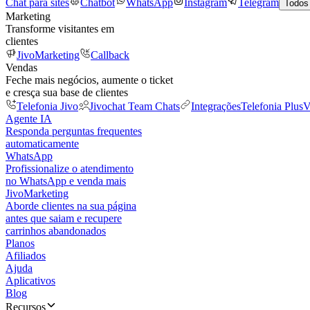
Chat para sites
Chatbot
WhatsApp
Instagram
Telegram
Todos
Marketing
Transforme visitantes em
clientes
JivoMarketing
Callback
Vendas
Feche mais negócios, aumente o ticket
e cresça sua base de clientes
Telefonia Jivo
Jivochat Team Chats
Integrações
Telefonia Plus
V
Agente IA
Responda perguntas frequentes
automaticamente
WhatsApp
Profissionalize o atendimento
no WhatsApp e venda mais
JivoMarketing
Aborde clientes na sua página
antes que saiam e recupere
carrinhos abandonados
Planos
Afiliados
Ajuda
Aplicativos
Blog
Recursos