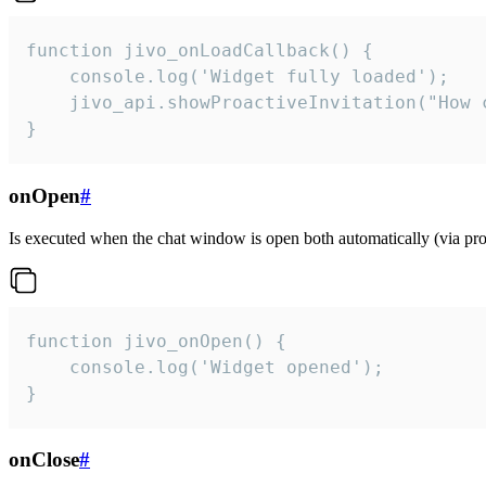
function jivo_onLoadCallback() {

    console.log('Widget fully loaded');

    jivo_api.showProactiveInvitation("How c
}
onOpen
#
Is executed when the chat window is open both automatically (via proa
function jivo_onOpen() {

    console.log('Widget opened');

}
onClose
#