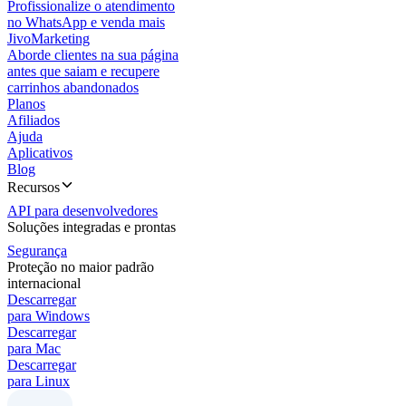
Profissionalize o atendimento
no WhatsApp e venda mais
JivoMarketing
Aborde clientes na sua página
antes que saiam e recupere
carrinhos abandonados
Planos
Afiliados
Ajuda
Aplicativos
Blog
Recursos
API para desenvolvedores
Soluções integradas e prontas
Segurança
Proteção no maior padrão
internacional
Descarregar
para Windows
Descarregar
para Mac
Descarregar
para Linux