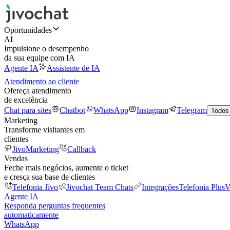
Oportunidades
AI
Impulsione o desempenho
da sua equipe com IA
Agente IA
Assistente de IA
Atendimento ao cliente
Ofereça atendimento
de excelência
Chat para sites
Chatbot
WhatsApp
Instagram
Telegram
Todos
Marketing
Transforme visitantes em
clientes
JivoMarketing
Callback
Vendas
Feche mais negócios, aumente o ticket
e cresça sua base de clientes
Telefonia Jivo
Jivochat Team Chats
Integrações
Telefonia Plus
V
Agente IA
Responda perguntas frequentes
automaticamente
WhatsApp