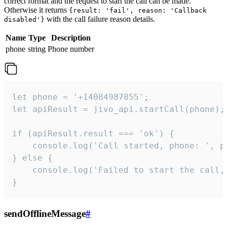
correct format and the request to start the call can be made.
Otherwise it returns
{result: 'fail', reason: 'Callback
with the call failure reason details.
disabled'}
Name
Type
Description
phone
string
Phone number
let phone = '+14084987855';

let apiResult = jivo_api.startCall(phone);

if (apiResult.result === 'ok') {

    console.log('Call started, phone: ', ph
} else {

    console.log('Failed to start the call,
}
sendOfflineMessage
#