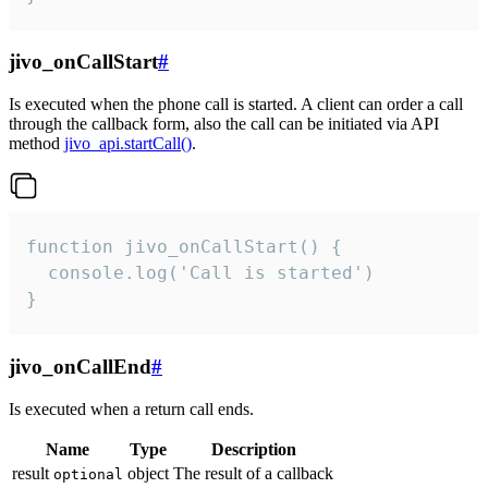
jivo_onCallStart
#
Is executed when the phone call is started. A client can order a call
through the callback form, also the call can be initiated via API
method
jivo_api.startCall()
.
function jivo_onCallStart() {

  console.log('Call is started')

}
jivo_onCallEnd
#
Is executed when a return call ends.
Name
Type
Description
result
object
The result of a callback
optional