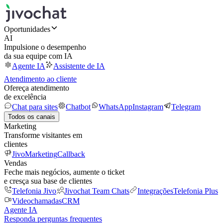
Oportunidades
AI
Impulsione o desempenho
da sua equipe com IA
Agente IA
Assistente de IA
Atendimento ao cliente
Ofereça atendimento
de excelência
Chat para sites
Chatbot
WhatsApp
Instagram
Telegram
Todos os canais
Marketing
Transforme visitantes em
clientes
JivoMarketing
Callback
Vendas
Feche mais negócios, aumente o ticket
e cresça sua base de clientes
Telefonia Jivo
Jivochat Team Chats
Integrações
Telefonia Plus
Videochamadas
CRM
Agente IA
Responda perguntas frequentes