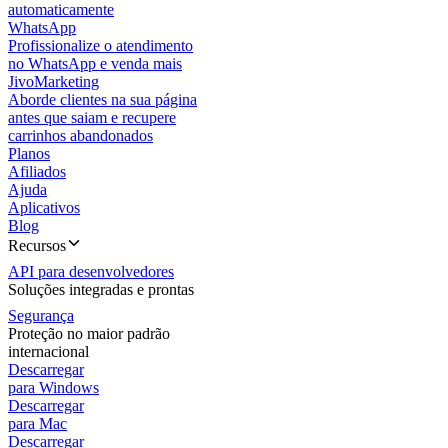
automaticamente
WhatsApp
Profissionalize o atendimento
no WhatsApp e venda mais
JivoMarketing
Aborde clientes na sua página
antes que saiam e recupere
carrinhos abandonados
Planos
Afiliados
Ajuda
Aplicativos
Blog
Recursos
API para desenvolvedores
Soluções integradas e prontas
Segurança
Proteção no maior padrão
internacional
Descarregar
para Windows
Descarregar
para Mac
Descarregar