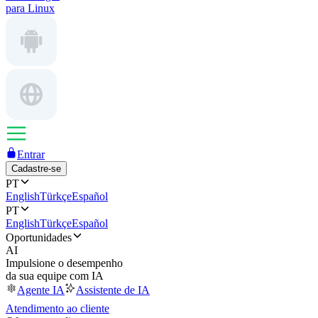
para Linux
Entrar
Cadastre-se
PT
English
Türkçe
Español
PT
English
Türkçe
Español
Oportunidades
AI
Impulsione o desempenho
da sua equipe com IA
Agente IA
Assistente de IA
Atendimento ao cliente