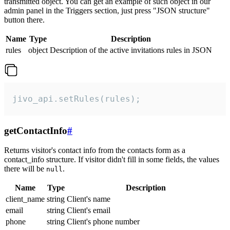
transmitted object. You can get an example of such object in our
admin panel in the Triggers section, just press "JSON structure"
button there.
Name
Type
Description
rules
object
Description of the active invitations rules in JSON
jivo_api.setRules(rules);
getContactInfo
#
Returns visitor's contact info from the contacts form as a
contact_info structure. If visitor didn't fill in some fields, the values
there will be
.
null
Name
Type
Description
client_name
string
Client's name
email
string
Client's email
phone
string
Client's phone number