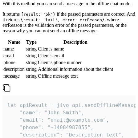
With this method you can send a message in the offline chat mode.
It returns
if the passed parameters are correct. And
{result: 'ok'}
it returns
, where
{result: 'fail', error: errReason}
errReason is the validation error of the passed parameters, or the
reason why you can not send an offline message.
Name
Type
Description
name
string
Client's name
email
string
Client's email
phone
string
Client's phone number
description
string
Additional information about the client
message
string
Offline message text
let apiResult = jivo_api.sendOfflineMessage
    "name": "John Smith",

    "email": "email@example.com",

    "phone": "+14084987855",

    "description": "Description text",
