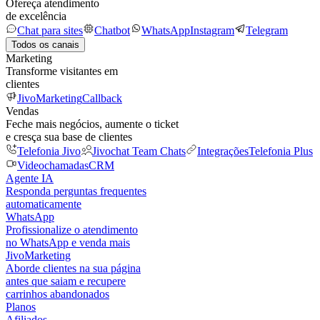
Ofereça atendimento
de excelência
Chat para sites
Chatbot
WhatsApp
Instagram
Telegram
Todos os canais
Marketing
Transforme visitantes em
clientes
JivoMarketing
Callback
Vendas
Feche mais negócios, aumente o ticket
e cresça sua base de clientes
Telefonia Jivo
Jivochat Team Chats
Integrações
Telefonia Plus
Videochamadas
CRM
Agente IA
Responda perguntas frequentes
automaticamente
WhatsApp
Profissionalize o atendimento
no WhatsApp e venda mais
JivoMarketing
Aborde clientes na sua página
antes que saiam e recupere
carrinhos abandonados
Planos
Afiliados