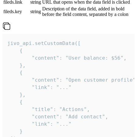
fileds.link
string
URL that opens when the data field is clicked
Description of the data field, added in bold
fileds.key
string
before the field content, separated by a colon
jivo_api.setCustomData([

    {

        "content": "User balance: $56",

    },

    {

        "content": "Open customer profile",
        "link": "..."

    },

    {

        "title": "Actions",

        "content": "Add contact",

        "link": "..."

    }
