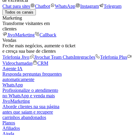
de excelência
Chat para sites
Chatbot
WhatsApp
Instagram
Telegram
Todos os canais
Marketing
Transforme visitantes em
clientes
JivoMarketing
Callback
Vendas
Feche mais negócios, aumente o ticket
e cresça sua base de clientes
Telefonia Jivo
Jivochat Team Chats
Integrações
Telefonia Plus
Videochamadas
CRM
Agente IA
Responda perguntas frequentes
automaticamente
WhatsApp
Profissionalize o atendimento
no WhatsApp e venda mais
JivoMarketing
Aborde clientes na sua página
antes que saiam e recupere
carrinhos abandonados
Planos
Afiliados
Ajuda