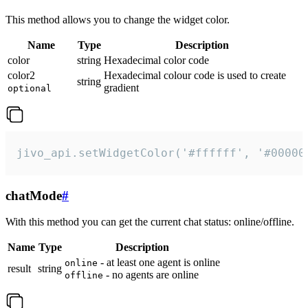
This method allows you to change the widget color.
Name
Type
Description
color
string
Hexadecimal color code
color2
Hexadecimal colour code is used to create
string
gradient
optional
jivo_api.setWidgetColor('#ffffff', '#00000
chatMode
#
With this method you can get the current chat status: online/offline.
Name
Type
Description
- at least one agent is online
online
result
string
- no agents are online
offline