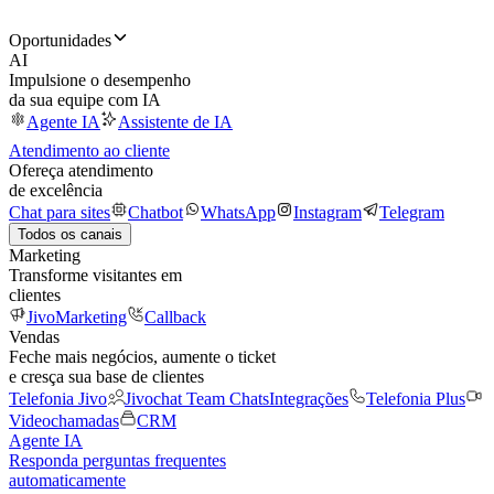
Oportunidades
AI
Impulsione o desempenho
da sua equipe com IA
Agente IA
Assistente de IA
Atendimento ao cliente
Ofereça atendimento
de excelência
Chat para sites
Chatbot
WhatsApp
Instagram
Telegram
Todos os canais
Marketing
Transforme visitantes em
clientes
JivoMarketing
Callback
Vendas
Feche mais negócios, aumente o ticket
e cresça sua base de clientes
Telefonia Jivo
Jivochat Team Chats
Integrações
Telefonia Plus
Videochamadas
CRM
Agente IA
Responda perguntas frequentes
automaticamente