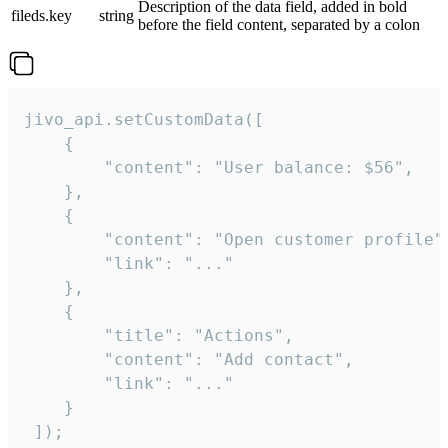
Description of the data field, added in bold
fileds.key
string
before the field content, separated by a colon
jivo_api.setCustomData([

    {

        "content": "User balance: $56",

    },

    {

        "content": "Open customer profile",
        "link": "..."

    },

    {

        "title": "Actions",

        "content": "Add contact",

        "link": "..."

    }

 ]);