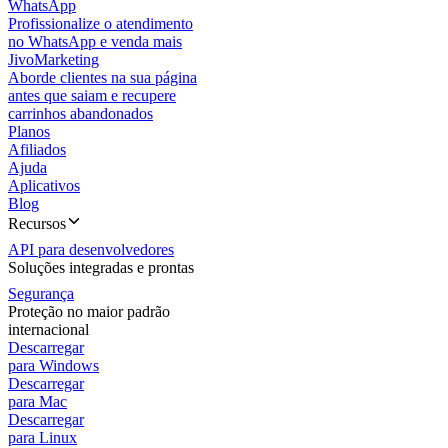
WhatsApp
Profissionalize o atendimento
no WhatsApp e venda mais
JivoMarketing
Aborde clientes na sua página
antes que saiam e recupere
carrinhos abandonados
Planos
Afiliados
Ajuda
Aplicativos
Blog
Recursos
API para desenvolvedores
Soluções integradas e prontas
Segurança
Proteção no maior padrão
internacional
Descarregar
para Windows
Descarregar
para Mac
Descarregar
para Linux