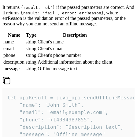
It returns
if the passed parameters are correct. And
{result: 'ok'}
it returns
, where
{result: 'fail', error: errReason}
errReason is the validation error of the passed parameters, or the
reason why you can not send an offline message.
Name
Type
Description
name
string
Client's name
email
string
Client's email
phone
string
Client's phone number
description
string
Additional information about the client
message
string
Offline message text
let apiResult = jivo_api.sendOfflineMessage
    "name": "John Smith",

    "email": "email@example.com",

    "phone": "+14084987855",

    "description": "Description text",

    "message": "Offline message"
