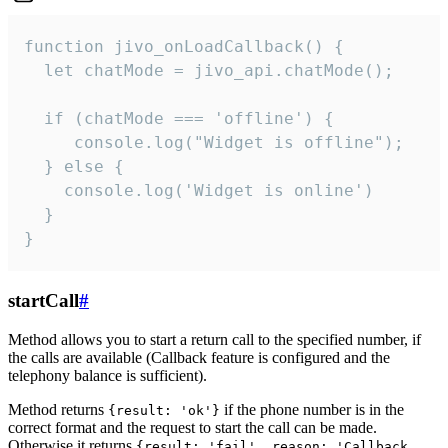
function jivo_onLoadCallback() {

  let chatMode = jivo_api.chatMode();

  if (chatMode === 'offline') {

     console.log("Widget is offline");

  } else {

    console.log('Widget is online')

  }

}
startCall
#
Method allows you to start a return call to the specified number, if
the calls are available (Callback feature is configured and the
telephony balance is sufficient).
Method returns
if the phone number is in the
{result: 'ok'}
correct format and the request to start the call can be made.
Otherwise it returns
{result: 'fail', reason: 'Callback