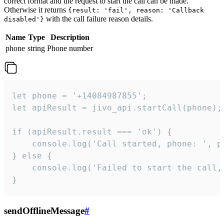
correct format and the request to start the call can be made.
Otherwise it returns
{result: 'fail', reason: 'Callback
with the call failure reason details.
disabled'}
Name
Type
Description
phone
string
Phone number
let phone = '+14084987855';

let apiResult = jivo_api.startCall(phone);

if (apiResult.result === 'ok') {

    console.log('Call started, phone: ', ph
} else {

    console.log('Failed to start the call,
}
sendOfflineMessage
#