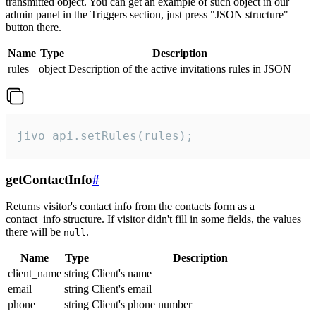
transmitted object. You can get an example of such object in our
admin panel in the Triggers section, just press "JSON structure"
button there.
Name
Type
Description
rules
object
Description of the active invitations rules in JSON
jivo_api.setRules(rules);
getContactInfo
#
Returns visitor's contact info from the contacts form as a
contact_info structure. If visitor didn't fill in some fields, the values
there will be
.
null
Name
Type
Description
client_name
string
Client's name
email
string
Client's email
phone
string
Client's phone number