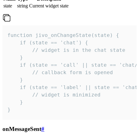
state
string
Current widget state
function jivo_onChangeState(state) {

    if (state == 'chat') {

        // widget is in the chat state

    }

    if (state == 'call' || state == 'chat/c
        // callback form is opened

    }

    if (state == 'label' || state == 'chat/
        // widget is minimized

    }

}
onMessageSent
#