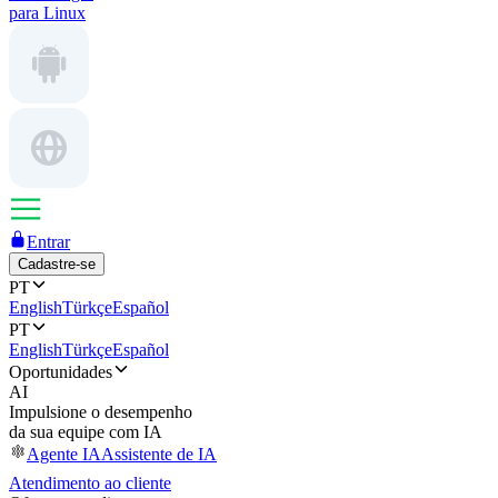
para Linux
Entrar
Cadastre-se
PT
English
Türkçe
Español
PT
English
Türkçe
Español
Oportunidades
AI
Impulsione o desempenho
da sua equipe com IA
Agente IA
Assistente de IA
Atendimento ao cliente