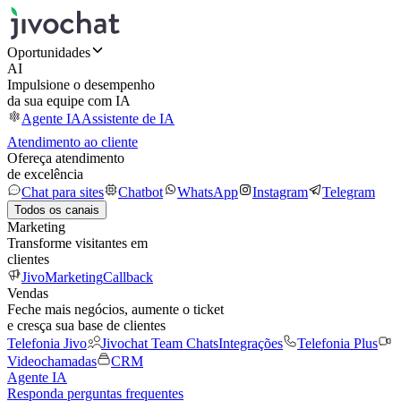
Oportunidades
AI
Impulsione o desempenho
da sua equipe com IA
Agente IA
Assistente de IA
Atendimento ao cliente
Ofereça atendimento
de excelência
Chat para sites
Chatbot
WhatsApp
Instagram
Telegram
Todos os canais
Marketing
Transforme visitantes em
clientes
JivoMarketing
Callback
Vendas
Feche mais negócios, aumente o ticket
e cresça sua base de clientes
Telefonia Jivo
Jivochat Team Chats
Integrações
Telefonia Plus
Videochamadas
CRM
Agente IA
Responda perguntas frequentes