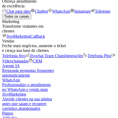
Ofereça atendimento
de excelência
Chat para sites
Chatbot
WhatsApp
Instagram
Telegram
Todos os canais
Marketing
Transforme visitantes em
clientes
JivoMarketing
Callback
Vendas
Feche mais negócios, aumente o ticket
e cresça sua base de clientes
Telefonia Jivo
Jivochat Team Chats
Integrações
Telefonia Plus
Videochamadas
CRM
Agente IA
Responda perguntas frequentes
automaticamente
WhatsApp
Profissionalize o atendimento
no WhatsApp e venda mais
JivoMarketing
Aborde clientes na sua página
antes que saiam e recupere
carrinhos abandonados
Planos
Afiliados