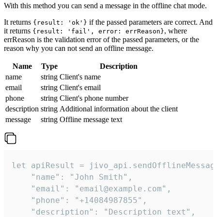
With this method you can send a message in the offline chat mode.
It returns
if the passed parameters are correct. And
{result: 'ok'}
it returns
, where
{result: 'fail', error: errReason}
errReason is the validation error of the passed parameters, or the
reason why you can not send an offline message.
Name
Type
Description
name
string
Client's name
email
string
Client's email
phone
string
Client's phone number
description
string
Additional information about the client
message
string
Offline message text
let apiResult = jivo_api.sendOfflineMessage
    "name": "John Smith",

    "email": "email@example.com",

    "phone": "+14084987855",

    "description": "Description text",
