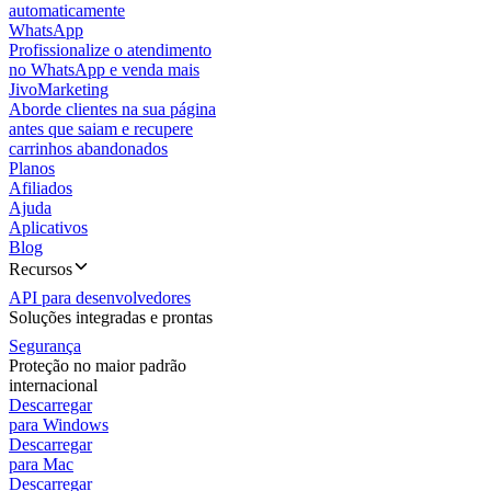
automaticamente
WhatsApp
Profissionalize o atendimento
no WhatsApp e venda mais
JivoMarketing
Aborde clientes na sua página
antes que saiam e recupere
carrinhos abandonados
Planos
Afiliados
Ajuda
Aplicativos
Blog
Recursos
API para desenvolvedores
Soluções integradas e prontas
Segurança
Proteção no maior padrão
internacional
Descarregar
para Windows
Descarregar
para Mac
Descarregar