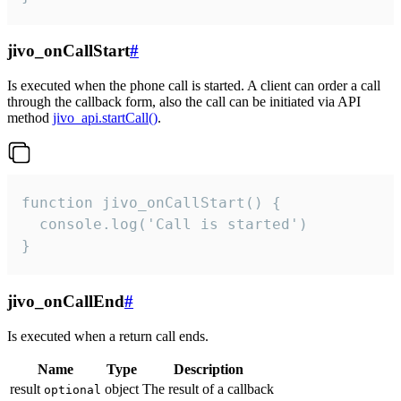
jivo_onCallStart
#
Is executed when the phone call is started. A client can order a call
through the callback form, also the call can be initiated via API
method
jivo_api.startCall()
.
function jivo_onCallStart() {

  console.log('Call is started')

}
jivo_onCallEnd
#
Is executed when a return call ends.
Name
Type
Description
result
object
The result of a callback
optional