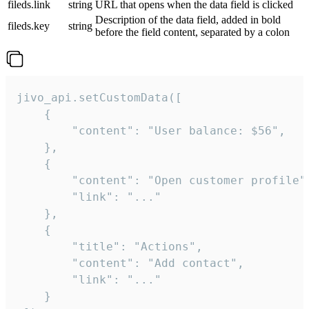
fileds.link
string
URL that opens when the data field is clicked
Description of the data field, added in bold
fileds.key
string
before the field content, separated by a colon
jivo_api.setCustomData([

    {

        "content": "User balance: $56",

    },

    {

        "content": "Open customer profile",
        "link": "..."

    },

    {

        "title": "Actions",

        "content": "Add contact",

        "link": "..."

    }
