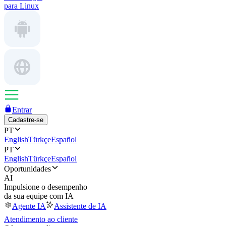
para Linux
Entrar
Cadastre-se
PT
English
Türkçe
Español
PT
English
Türkçe
Español
Oportunidades
AI
Impulsione o desempenho
da sua equipe com IA
Agente IA
Assistente de IA
Atendimento ao cliente