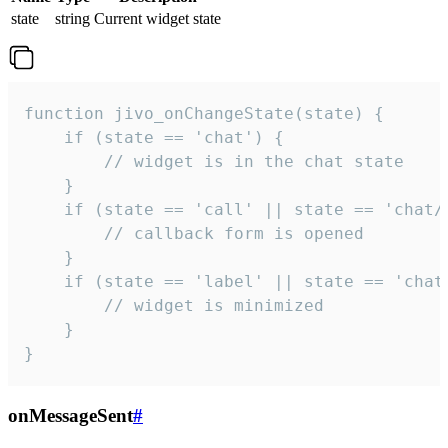
state
string
Current widget state
function jivo_onChangeState(state) {

    if (state == 'chat') {

        // widget is in the chat state

    }

    if (state == 'call' || state == 'chat/c
        // callback form is opened

    }

    if (state == 'label' || state == 'chat/
        // widget is minimized

    }

}
onMessageSent
#