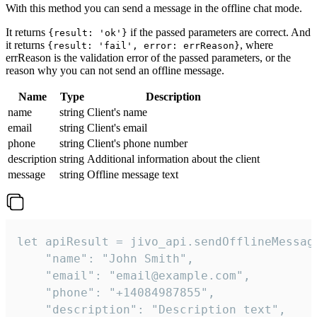
With this method you can send a message in the offline chat mode.
It returns
if the passed parameters are correct. And
{result: 'ok'}
it returns
, where
{result: 'fail', error: errReason}
errReason is the validation error of the passed parameters, or the
reason why you can not send an offline message.
Name
Type
Description
name
string
Client's name
email
string
Client's email
phone
string
Client's phone number
description
string
Additional information about the client
message
string
Offline message text
let apiResult = jivo_api.sendOfflineMessage
    "name": "John Smith",

    "email": "email@example.com",

    "phone": "+14084987855",

    "description": "Description text",
