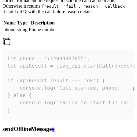
correct format and the request to start the call can be made.
Otherwise it returns
{result: 'fail', reason: 'Callback
with the call failure reason details.
disabled'}
Name
Type
Description
phone
string
Phone number
let phone = '+14084987855';

let apiResult = jivo_api.startCall(phone);

if (apiResult.result === 'ok') {

    console.log('Call started, phone: ', ph
} else {

    console.log('Failed to start the call,
}
sendOfflineMessage
#