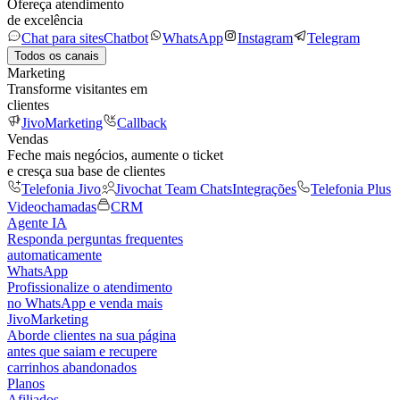
Ofereça atendimento
de excelência
Chat para sites
Chatbot
WhatsApp
Instagram
Telegram
Todos os canais
Marketing
Transforme visitantes em
clientes
JivoMarketing
Callback
Vendas
Feche mais negócios, aumente o ticket
e cresça sua base de clientes
Telefonia Jivo
Jivochat Team Chats
Integrações
Telefonia Plus
Videochamadas
CRM
Agente IA
Responda perguntas frequentes
automaticamente
WhatsApp
Profissionalize o atendimento
no WhatsApp e venda mais
JivoMarketing
Aborde clientes na sua página
antes que saiam e recupere
carrinhos abandonados
Planos
Afiliados