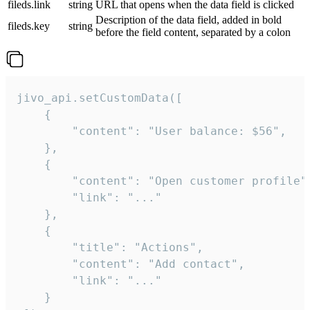
fileds.link
string
URL that opens when the data field is clicked
Description of the data field, added in bold
fileds.key
string
before the field content, separated by a colon
jivo_api.setCustomData([

    {

        "content": "User balance: $56",

    },

    {

        "content": "Open customer profile",
        "link": "..."

    },

    {

        "title": "Actions",

        "content": "Add contact",

        "link": "..."

    }
