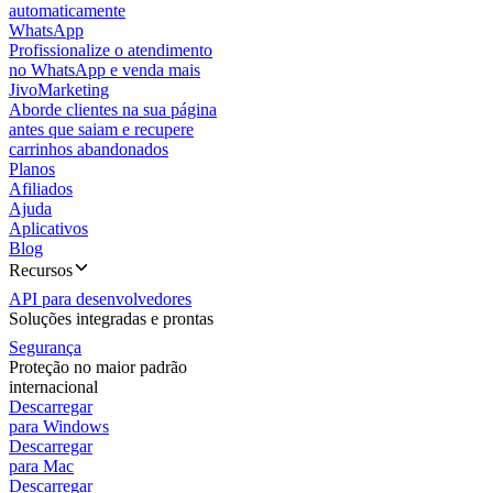
automaticamente
WhatsApp
Profissionalize o atendimento
no WhatsApp e venda mais
JivoMarketing
Aborde clientes na sua página
antes que saiam e recupere
carrinhos abandonados
Planos
Afiliados
Ajuda
Aplicativos
Blog
Recursos
API para desenvolvedores
Soluções integradas e prontas
Segurança
Proteção no maior padrão
internacional
Descarregar
para Windows
Descarregar
para Mac
Descarregar