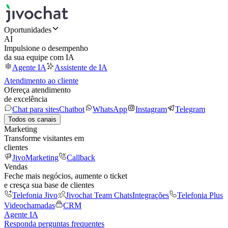
Oportunidades
AI
Impulsione o desempenho
da sua equipe com IA
Agente IA
Assistente de IA
Atendimento ao cliente
Ofereça atendimento
de excelência
Chat para sites
Chatbot
WhatsApp
Instagram
Telegram
Todos os canais
Marketing
Transforme visitantes em
clientes
JivoMarketing
Callback
Vendas
Feche mais negócios, aumente o ticket
e cresça sua base de clientes
Telefonia Jivo
Jivochat Team Chats
Integrações
Telefonia Plus
Videochamadas
CRM
Agente IA
Responda perguntas frequentes