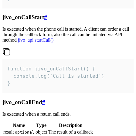
jivo_onCallStart
#
Is executed when the phone call is started. A client can order a call
through the callback form, also the call can be initiated via API
method
jivo_api.startCall()
.
function jivo_onCallStart() {

  console.log('Call is started')

}
jivo_onCallEnd
#
Is executed when a return call ends.
Name
Type
Description
result
object
The result of a callback
optional