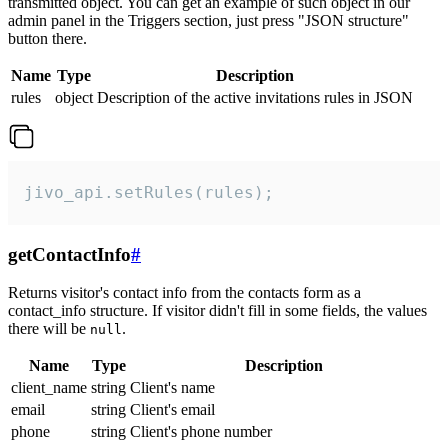
transmitted object. You can get an example of such object in our
admin panel in the Triggers section, just press "JSON structure"
button there.
Name
Type
Description
rules
object
Description of the active invitations rules in JSON
jivo_api.setRules(rules);
getContactInfo
#
Returns visitor's contact info from the contacts form as a
contact_info structure. If visitor didn't fill in some fields, the values
there will be
.
null
Name
Type
Description
client_name
string
Client's name
email
string
Client's email
phone
string
Client's phone number