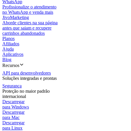
WhatsApp
Profissionalize o atendimento
no WhatsApp e venda mais
JivoMarketing
Aborde clientes na sua página
antes que saiam e recupere
carrinhos abandonados
Planos
Afiliados
Ajuda
Aplicativos
Blog
Recursos
API para desenvolvedores
Soluções integradas e prontas
Segurança
Proteção no maior padrão
internacional
Descarregar
para Windows
Descarregar
para Mac
Descarregar
para Linux