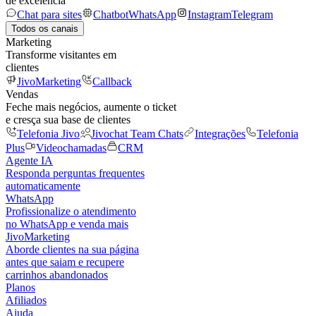
de excelência
Chat para sites
Chatbot
WhatsApp
Instagram
Telegram
Todos os canais
Marketing
Transforme visitantes em
clientes
JivoMarketing
Callback
Vendas
Feche mais negócios, aumente o ticket
e cresça sua base de clientes
Telefonia Jivo
Jivochat Team Chats
Integrações
Telefonia
Plus
Videochamadas
CRM
Agente IA
Responda perguntas frequentes
automaticamente
WhatsApp
Profissionalize o atendimento
no WhatsApp e venda mais
JivoMarketing
Aborde clientes na sua página
antes que saiam e recupere
carrinhos abandonados
Planos
Afiliados
Ajuda