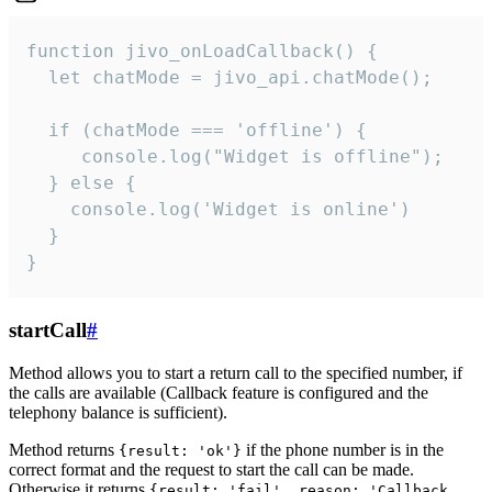
function jivo_onLoadCallback() {

  let chatMode = jivo_api.chatMode();

  if (chatMode === 'offline') {

     console.log("Widget is offline");

  } else {

    console.log('Widget is online')

  }

}
startCall
#
Method allows you to start a return call to the specified number, if
the calls are available (Callback feature is configured and the
telephony balance is sufficient).
Method returns
if the phone number is in the
{result: 'ok'}
correct format and the request to start the call can be made.
Otherwise it returns
{result: 'fail', reason: 'Callback