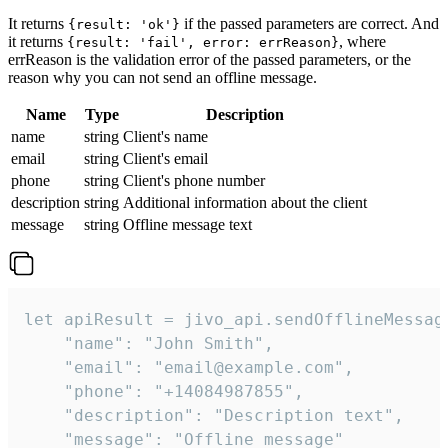
It returns
if the passed parameters are correct. And
{result: 'ok'}
it returns
, where
{result: 'fail', error: errReason}
errReason is the validation error of the passed parameters, or the
reason why you can not send an offline message.
Name
Type
Description
name
string
Client's name
email
string
Client's email
phone
string
Client's phone number
description
string
Additional information about the client
message
string
Offline message text
let apiResult = jivo_api.sendOfflineMessage
    "name": "John Smith",

    "email": "email@example.com",

    "phone": "+14084987855",

    "description": "Description text",

    "message": "Offline message"
