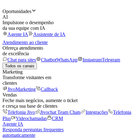
Oportunidades
AI
Impulsione o desempenho
da sua equipe com IA
Agente IA
Assistente de IA
Atendimento ao cliente
Ofereça atendimento
de excelência
Chat para sites
Chatbot
WhatsApp
Instagram
Telegram
Todos os canais
Marketing
Transforme visitantes em
clientes
JivoMarketing
Callback
Vendas
Feche mais negócios, aumente o ticket
e cresça sua base de clientes
Telefonia Jivo
Jivochat Team Chats
Integrações
Telefonia
Plus
Videochamadas
CRM
Agente IA
Responda perguntas frequentes
automaticamente