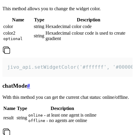
This method allows you to change the widget color.
Name
Type
Description
color
string
Hexadecimal color code
color2
Hexadecimal colour code is used to create
string
gradient
optional
jivo_api.setWidgetColor('#ffffff', '#00000
chatMode
#
With this method you can get the current chat status: online/offline.
Name
Type
Description
- at least one agent is online
online
result
string
- no agents are online
offline