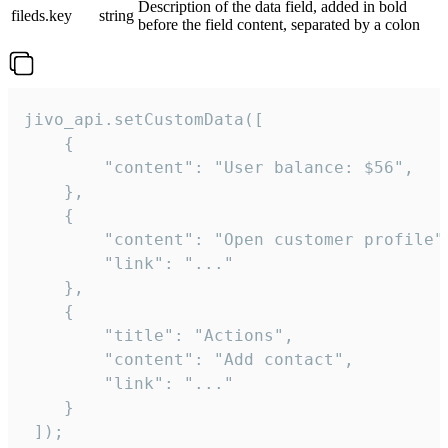
Description of the data field, added in bold
fileds.key
string
before the field content, separated by a colon
jivo_api.setCustomData([

    {

        "content": "User balance: $56",

    },

    {

        "content": "Open customer profile",
        "link": "..."

    },

    {

        "title": "Actions",

        "content": "Add contact",

        "link": "..."

    }

 ]);