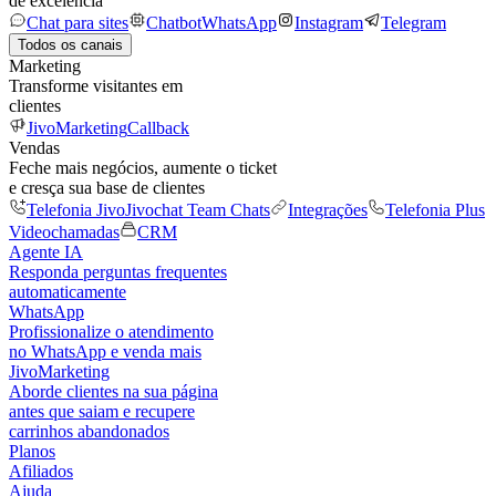
de excelência
Chat para sites
Chatbot
WhatsApp
Instagram
Telegram
Todos os canais
Marketing
Transforme visitantes em
clientes
JivoMarketing
Callback
Vendas
Feche mais negócios, aumente o ticket
e cresça sua base de clientes
Telefonia Jivo
Jivochat Team Chats
Integrações
Telefonia Plus
Videochamadas
CRM
Agente IA
Responda perguntas frequentes
automaticamente
WhatsApp
Profissionalize o atendimento
no WhatsApp e venda mais
JivoMarketing
Aborde clientes na sua página
antes que saiam e recupere
carrinhos abandonados
Planos
Afiliados
Ajuda