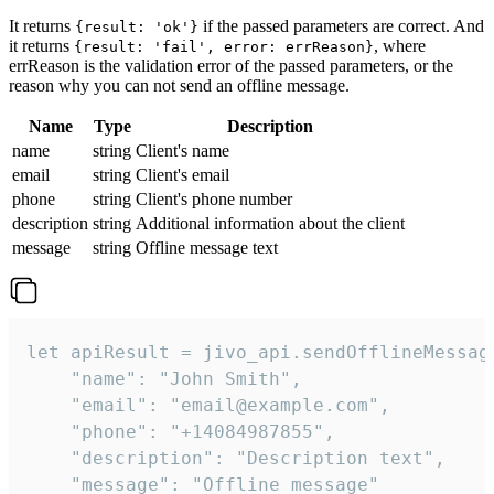
It returns
if the passed parameters are correct. And
{result: 'ok'}
it returns
, where
{result: 'fail', error: errReason}
errReason is the validation error of the passed parameters, or the
reason why you can not send an offline message.
Name
Type
Description
name
string
Client's name
email
string
Client's email
phone
string
Client's phone number
description
string
Additional information about the client
message
string
Offline message text
let apiResult = jivo_api.sendOfflineMessage
    "name": "John Smith",

    "email": "email@example.com",

    "phone": "+14084987855",

    "description": "Description text",

    "message": "Offline message"
