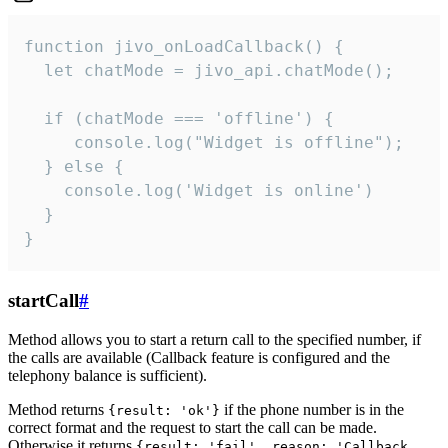
function jivo_onLoadCallback() {

  let chatMode = jivo_api.chatMode();

  if (chatMode === 'offline') {

     console.log("Widget is offline");

  } else {

    console.log('Widget is online')

  }

}
startCall
#
Method allows you to start a return call to the specified number, if
the calls are available (Callback feature is configured and the
telephony balance is sufficient).
Method returns
if the phone number is in the
{result: 'ok'}
correct format and the request to start the call can be made.
Otherwise it returns
{result: 'fail', reason: 'Callback