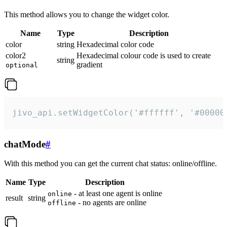
This method allows you to change the widget color.
Name
Type
Description
color
string
Hexadecimal color code
color2
Hexadecimal colour code is used to create
string
gradient
optional
jivo_api.setWidgetColor('#ffffff', '#00000
chatMode
#
With this method you can get the current chat status: online/offline.
Name
Type
Description
- at least one agent is online
online
result
string
- no agents are online
offline