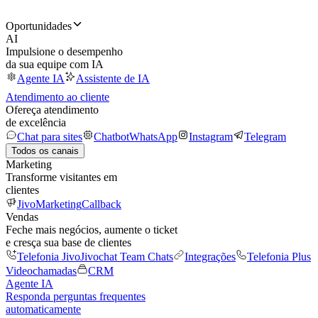
Oportunidades
AI
Impulsione o desempenho
da sua equipe com IA
Agente IA
Assistente de IA
Atendimento ao cliente
Ofereça atendimento
de excelência
Chat para sites
Chatbot
WhatsApp
Instagram
Telegram
Todos os canais
Marketing
Transforme visitantes em
clientes
JivoMarketing
Callback
Vendas
Feche mais negócios, aumente o ticket
e cresça sua base de clientes
Telefonia Jivo
Jivochat Team Chats
Integrações
Telefonia Plus
Videochamadas
CRM
Agente IA
Responda perguntas frequentes
automaticamente