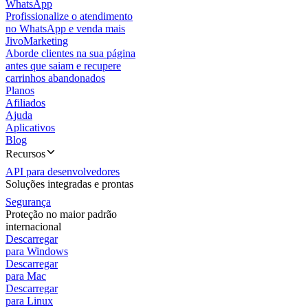
WhatsApp
Profissionalize o atendimento
no WhatsApp e venda mais
JivoMarketing
Aborde clientes na sua página
antes que saiam e recupere
carrinhos abandonados
Planos
Afiliados
Ajuda
Aplicativos
Blog
Recursos
API para desenvolvedores
Soluções integradas e prontas
Segurança
Proteção no maior padrão
internacional
Descarregar
para Windows
Descarregar
para Mac
Descarregar
para Linux