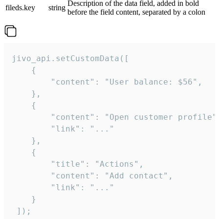
Description of the data field, added in bold
fileds.key
string
before the field content, separated by a colon
jivo_api.setCustomData([

    {

        "content": "User balance: $56",

    },

    {

        "content": "Open customer profile",
        "link": "..."

    },

    {

        "title": "Actions",

        "content": "Add contact",

        "link": "..."

    }

 ]);