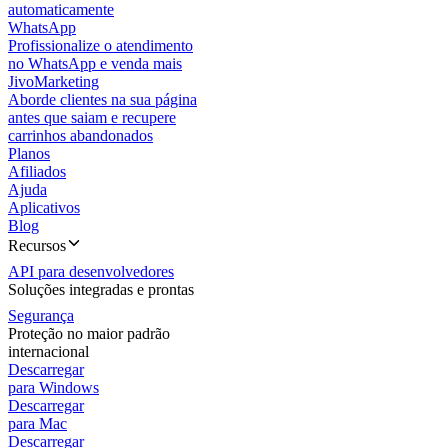
automaticamente
WhatsApp
Profissionalize o atendimento
no WhatsApp e venda mais
JivoMarketing
Aborde clientes na sua página
antes que saiam e recupere
carrinhos abandonados
Planos
Afiliados
Ajuda
Aplicativos
Blog
Recursos
API para desenvolvedores
Soluções integradas e prontas
Segurança
Proteção no maior padrão
internacional
Descarregar
para Windows
Descarregar
para Mac
Descarregar