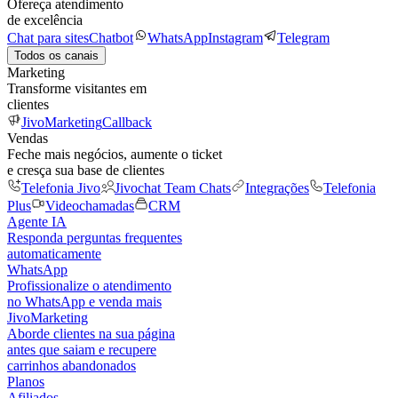
Ofereça atendimento
de excelência
Chat para sites
Chatbot
WhatsApp
Instagram
Telegram
Todos os canais
Marketing
Transforme visitantes em
clientes
JivoMarketing
Callback
Vendas
Feche mais negócios, aumente o ticket
e cresça sua base de clientes
Telefonia Jivo
Jivochat Team Chats
Integrações
Telefonia
Plus
Videochamadas
CRM
Agente IA
Responda perguntas frequentes
automaticamente
WhatsApp
Profissionalize o atendimento
no WhatsApp e venda mais
JivoMarketing
Aborde clientes na sua página
antes que saiam e recupere
carrinhos abandonados
Planos
Afiliados