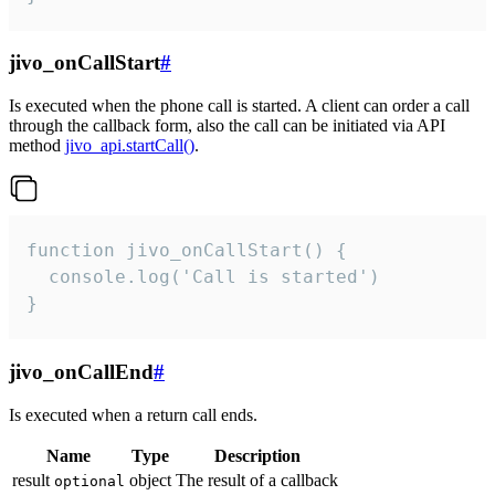
jivo_onCallStart
#
Is executed when the phone call is started. A client can order a call
through the callback form, also the call can be initiated via API
method
jivo_api.startCall()
.
function jivo_onCallStart() {

  console.log('Call is started')

}
jivo_onCallEnd
#
Is executed when a return call ends.
Name
Type
Description
result
object
The result of a callback
optional