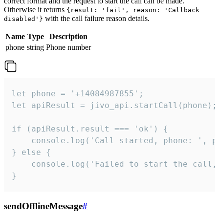
correct format and the request to start the call can be made.
Otherwise it returns
{result: 'fail', reason: 'Callback
with the call failure reason details.
disabled'}
Name
Type
Description
phone
string
Phone number
let phone = '+14084987855';

let apiResult = jivo_api.startCall(phone);

if (apiResult.result === 'ok') {

    console.log('Call started, phone: ', ph
} else {

    console.log('Failed to start the call,
}
sendOfflineMessage
#