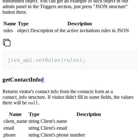
transmitted object. You can get an example of such object in our
admin panel in the Triggers section, just press "JSON structure"
button there.
Name
Type
Description
rules
object
Description of the active invitations rules in JSON
jivo_api.setRules(rules);
getContactInfo
#
Returns visitor's contact info from the contacts form as a
contact_info structure. If visitor didn't fill in some fields, the values
there will be
.
null
Name
Type
Description
client_name
string
Client's name
email
string
Client's email
phone
string
Client's phone number