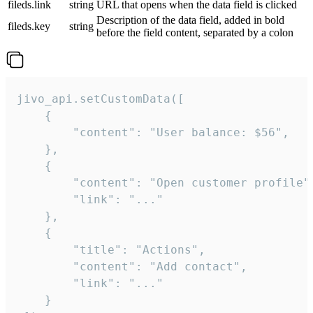
fileds.link
string
URL that opens when the data field is clicked
Description of the data field, added in bold
fileds.key
string
before the field content, separated by a colon
jivo_api.setCustomData([

    {

        "content": "User balance: $56",

    },

    {

        "content": "Open customer profile",
        "link": "..."

    },

    {

        "title": "Actions",

        "content": "Add contact",

        "link": "..."

    }
