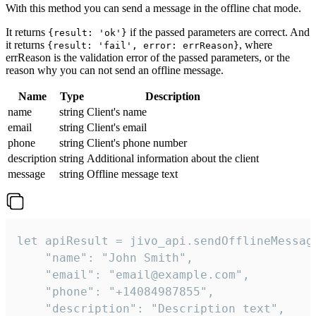
With this method you can send a message in the offline chat mode.
It returns
if the passed parameters are correct. And
{result: 'ok'}
it returns
, where
{result: 'fail', error: errReason}
errReason is the validation error of the passed parameters, or the
reason why you can not send an offline message.
Name
Type
Description
name
string
Client's name
email
string
Client's email
phone
string
Client's phone number
description
string
Additional information about the client
message
string
Offline message text
let apiResult = jivo_api.sendOfflineMessage
    "name": "John Smith",

    "email": "email@example.com",

    "phone": "+14084987855",

    "description": "Description text",
