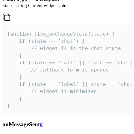
state
string
Current widget state
function jivo_onChangeState(state) {

    if (state == 'chat') {

        // widget is in the chat state

    }

    if (state == 'call' || state == 'chat/c
        // callback form is opened

    }

    if (state == 'label' || state == 'chat/
        // widget is minimized

    }

}
onMessageSent
#