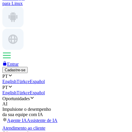
para Linux
Entrar
Cadastre-se
PT
English
Türkçe
Español
PT
English
Türkçe
Español
Oportunidades
AI
Impulsione o desempenho
da sua equipe com IA
Agente IA
Assistente de IA
Atendimento ao cliente