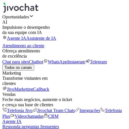
Oportunidades
AI
Impulsione o desempenho
da sua equipe com IA
Agente IA
Assistente de IA
Atendimento ao cliente
Ofereça atendimento
de excelência
Chat para sites
Chatbot
WhatsApp
Instagram
Telegram
Todos os canais
Marketing
Transforme visitantes em
clientes
JivoMarketing
Callback
Vendas
Feche mais negócios, aumente o ticket
e cresça sua base de clientes
Telefonia Jivo
Jivochat Team Chats
Integrações
Telefonia
Plus
Videochamadas
CRM
Agente IA
Responda perguntas frequentes