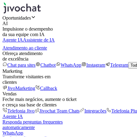
Oportunidades
AI
Impulsione o desempenho
da sua equipe com IA
Agente IA
Assistente de IA
Atendimento ao cliente
Ofereça atendimento
de excelência
Chat para sites
Chatbot
WhatsApp
Instagram
Telegram
Tod
Marketing
Transforme visitantes em
clientes
JivoMarketing
Callback
Vendas
Feche mais negócios, aumente o ticket
e cresça sua base de clientes
Telefonia Jivo
Jivochat Team Chats
Integrações
Telefonia Plu
Agente IA
Responda perguntas frequentes
automaticamente
WhatsApp