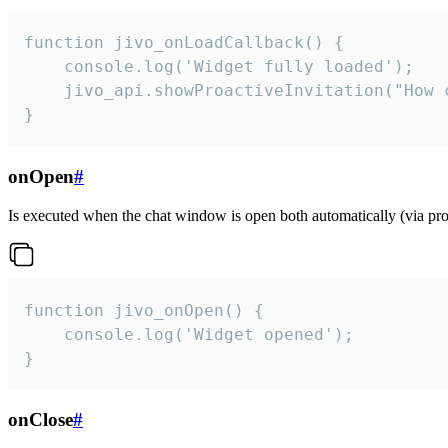
function jivo_onLoadCallback() {

    console.log('Widget fully loaded');

    jivo_api.showProactiveInvitation("How c
}
onOpen
#
Is executed when the chat window is open both automatically (via proa
function jivo_onOpen() {

    console.log('Widget opened');

}
onClose
#