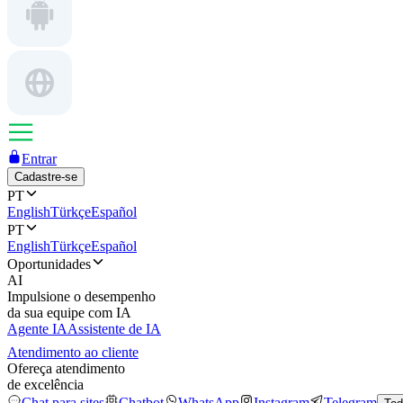
Entrar
Cadastre-se
PT
English
Türkçe
Español
PT
English
Türkçe
Español
Oportunidades
AI
Impulsione o desempenho
da sua equipe com IA
Agente IA
Assistente de IA
Atendimento ao cliente
Ofereça atendimento
de excelência
Chat para sites
Chatbot
WhatsApp
Instagram
Telegram