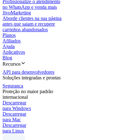
Profissionalize o atendimento
no WhatsApp e venda mais
JivoMarketing
Aborde clientes na sua página
antes que saiam e recupere
carrinhos abandonados
Planos
Afiliados
Ajuda
Aplicativos
Blog
Recursos
API para desenvolvedores
Soluções integradas e prontas
Segurança
Proteção no maior padrão
internacional
Descarregar
para Windows
Descarregar
para Mac
Descarregar
para Linux