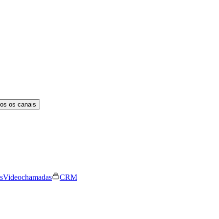
os os canais
s
Videochamadas
CRM