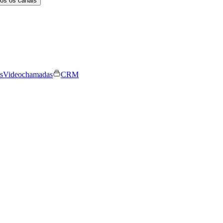
os os canais
s
Videochamadas
CRM