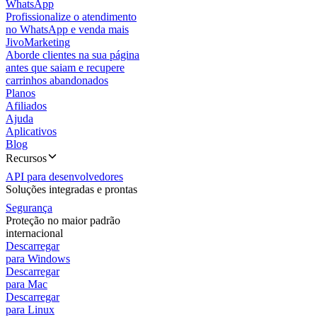
WhatsApp
Profissionalize o atendimento
no WhatsApp e venda mais
JivoMarketing
Aborde clientes na sua página
antes que saiam e recupere
carrinhos abandonados
Planos
Afiliados
Ajuda
Aplicativos
Blog
Recursos
API para desenvolvedores
Soluções integradas e prontas
Segurança
Proteção no maior padrão
internacional
Descarregar
para Windows
Descarregar
para Mac
Descarregar
para Linux