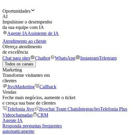
Oportunidades
AI
Impulsione o desempenho
da sua equipe com IA
Agente IA
Assistente de IA
Atendimento ao cliente
Ofereça atendimento
de excelência
Chat para sites
Chatbot
WhatsApp
Instagram
Telegram
Todos os canais
Marketing
Transforme visitantes em
clientes
JivoMarketing
Callback
Vendas
Feche mais negócios, aumente o ticket
e cresça sua base de clientes
Telefonia Jivo
Jivochat Team Chats
Integrações
Telefonia Plus
Videochamadas
CRM
Agente IA
Responda perguntas frequentes
automaticamente