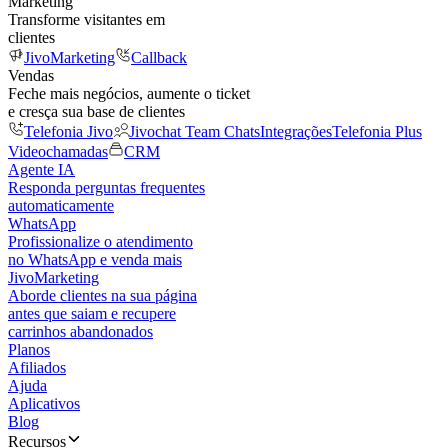
Marketing
Transforme visitantes em
clientes
JivoMarketing
Callback
Vendas
Feche mais negócios, aumente o ticket
e cresça sua base de clientes
Telefonia Jivo
Jivochat Team Chats
Integrações
Telefonia Plus
Videochamadas
CRM
Agente IA
Responda perguntas frequentes
automaticamente
WhatsApp
Profissionalize o atendimento
no WhatsApp e venda mais
JivoMarketing
Aborde clientes na sua página
antes que saiam e recupere
carrinhos abandonados
Planos
Afiliados
Ajuda
Aplicativos
Blog
Recursos