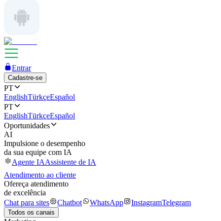
Entrar
Cadastre-se
PT
English
Türkçe
Español
PT
English
Türkçe
Español
Oportunidades
AI
Impulsione o desempenho
da sua equipe com IA
Agente IA
Assistente de IA
Atendimento ao cliente
Ofereça atendimento
de excelência
Chat para sites
Chatbot
WhatsApp
Instagram
Telegram
Todos os canais