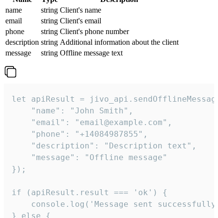
name
string
Client's name
email
string
Client's email
phone
string
Client's phone number
description
string
Additional information about the client
message
string
Offline message text
let apiResult = jivo_api.sendOfflineMessage
    "name": "John Smith",

    "email": "email@example.com",

    "phone": "+14084987855",

    "description": "Description text",

    "message": "Offline message"

});

if (apiResult.result === 'ok') {

    console.log('Message sent successfully'
} else {
