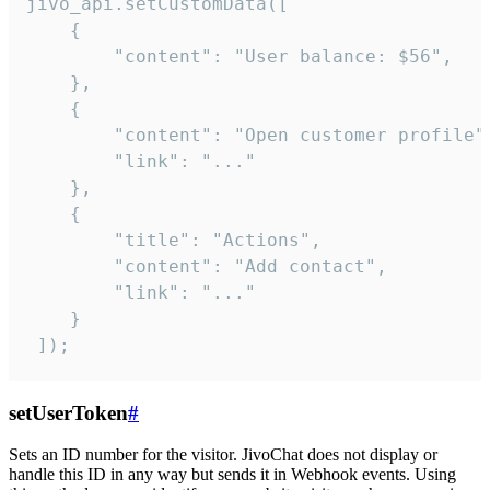
jivo_api.setCustomData([

    {

        "content": "User balance: $56",

    },

    {

        "content": "Open customer profile",
        "link": "..."

    },

    {

        "title": "Actions",

        "content": "Add contact",

        "link": "..."

    }

 ]);
setUserToken
#
Sets an ID number for the visitor. JivoChat does not display or
handle this ID in any way but sends it in Webhook events. Using