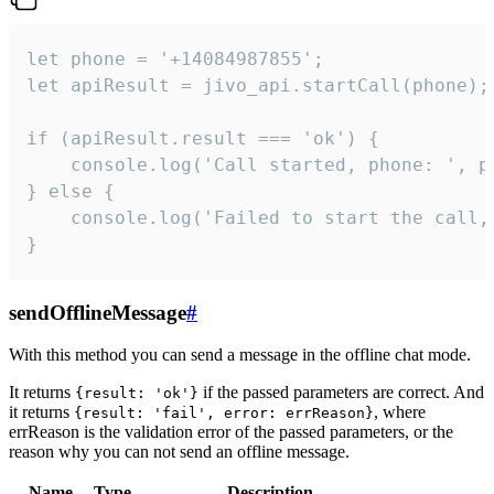
let phone = '+14084987855';

let apiResult = jivo_api.startCall(phone);

if (apiResult.result === 'ok') {

    console.log('Call started, phone: ', ph
} else {

    console.log('Failed to start the call,
}
sendOfflineMessage
#
With this method you can send a message in the offline chat mode.
It returns
if the passed parameters are correct. And
{result: 'ok'}
it returns
, where
{result: 'fail', error: errReason}
errReason is the validation error of the passed parameters, or the
reason why you can not send an offline message.
Name
Type
Description