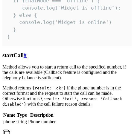
  if (chatMode === 'offline') {

     console.log("Widget is offline");

  } else {

    console.log('Widget is online')

  }

}
startCall
#
Method allows you to start a return call to the specified number, if
the calls are available (Callback feature is configured and the
telephony balance is sufficient).
Method returns
if the phone number is in the
{result: 'ok'}
correct format and the request to start the call can be made.
Otherwise it returns
{result: 'fail', reason: 'Callback
with the call failure reason details.
disabled'}
Name
Type
Description
phone
string
Phone number