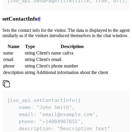
jivo_api.sendPageTitle(title, true, url);
setContactInfo
#
Sets the contact info for the visitor. The data is displayed to the agent
similarly as if the visitors introduced themselves in the chat window.
Name
Type
Description
name
string
Client's name сайта
email
string
Client's email
phone
string
Client's phone number
description
string
Additional information about the client
jivo_api.setContactInfo({

    name: "John Smith",

    email: "email@example.com",

    phone: "+14084987855",

    description: "Description text"
