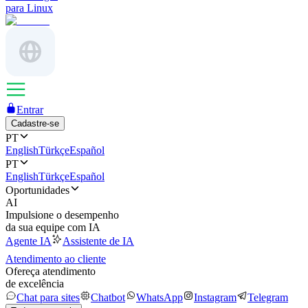
para Linux
Entrar
Cadastre-se
PT
English
Türkçe
Español
PT
English
Türkçe
Español
Oportunidades
AI
Impulsione o desempenho
da sua equipe com IA
Agente IA
Assistente de IA
Atendimento ao cliente
Ofereça atendimento
de excelência
Chat para sites
Chatbot
WhatsApp
Instagram
Telegram