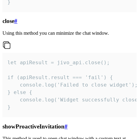
}
close
#
Using this method you can minimize the chat window.
let apiResult = jivo_api.close();

if (apiResult.result === 'fail') {

    console.log('Failed to close widget');

} else {

    console.log('Widget successfully close'
}
showProactiveInvitation
#
This method is used to open chat window with a custom text at