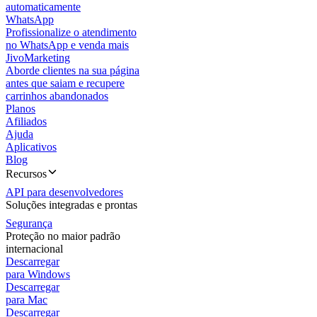
automaticamente
WhatsApp
Profissionalize o atendimento
no WhatsApp e venda mais
JivoMarketing
Aborde clientes na sua página
antes que saiam e recupere
carrinhos abandonados
Planos
Afiliados
Ajuda
Aplicativos
Blog
Recursos
API para desenvolvedores
Soluções integradas e prontas
Segurança
Proteção no maior padrão
internacional
Descarregar
para Windows
Descarregar
para Mac
Descarregar