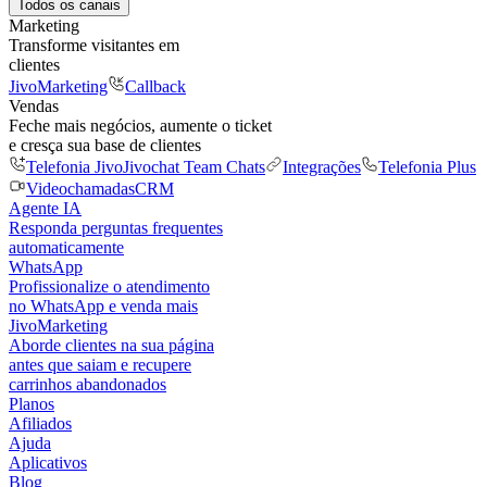
Todos os canais
Marketing
Transforme visitantes em
clientes
JivoMarketing
Callback
Vendas
Feche mais negócios, aumente o ticket
e cresça sua base de clientes
Telefonia Jivo
Jivochat Team Chats
Integrações
Telefonia Plus
Videochamadas
CRM
Agente IA
Responda perguntas frequentes
automaticamente
WhatsApp
Profissionalize o atendimento
no WhatsApp e venda mais
JivoMarketing
Aborde clientes na sua página
antes que saiam e recupere
carrinhos abandonados
Planos
Afiliados
Ajuda
Aplicativos
Blog