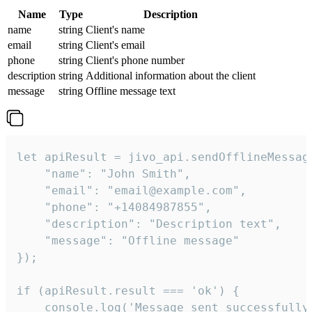
Name
Type
Description
name
string
Client's name
email
string
Client's email
phone
string
Client's phone number
description
string
Additional information about the client
message
string
Offline message text
let apiResult = jivo_api.sendOfflineMessage
    "name": "John Smith",

    "email": "email@example.com",

    "phone": "+14084987855",

    "description": "Description text",

    "message": "Offline message"

});

if (apiResult.result === 'ok') {

    console.log('Message sent successfully'