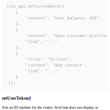
jivo_api.setCustomData([

    {

        "content": "User balance: $56",

    },

    {

        "content": "Open customer profile",
        "link": "..."

    },

    {

        "title": "Actions",

        "content": "Add contact",

        "link": "..."

    }

 ]);
setUserToken
#
Sets an ID number for the visitor. JivoChat does not display or