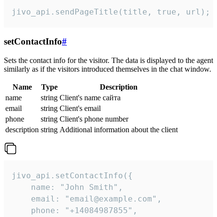
jivo_api.sendPageTitle(title, true, url);
setContactInfo
#
Sets the contact info for the visitor. The data is displayed to the agent
similarly as if the visitors introduced themselves in the chat window.
Name
Type
Description
name
string
Client's name сайта
email
string
Client's email
phone
string
Client's phone number
description
string
Additional information about the client
jivo_api.setContactInfo({

    name: "John Smith",

    email: "email@example.com",

    phone: "+14084987855",
