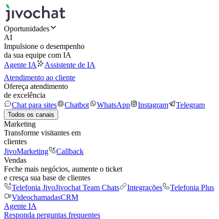
Oportunidades
AI
Impulsione o desempenho
da sua equipe com IA
Agente IA
Assistente de IA
Atendimento ao cliente
Ofereça atendimento
de excelência
Chat para sites
Chatbot
WhatsApp
Instagram
Telegram
Todos os canais
Marketing
Transforme visitantes em
clientes
JivoMarketing
Callback
Vendas
Feche mais negócios, aumente o ticket
e cresça sua base de clientes
Telefonia Jivo
Jivochat Team Chats
Integrações
Telefonia Plus
Videochamadas
CRM
Agente IA
Responda perguntas frequentes