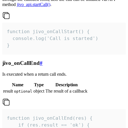
method
jivo_api.startCall()
.
function jivo_onCallStart() {

  console.log('Call is started')

}
jivo_onCallEnd
#
Is executed when a return call ends.
Name
Type
Description
result
object
The result of a callback
optional
function jivo_onCallEnd(res) {

    if (res.result == 'ok') {
