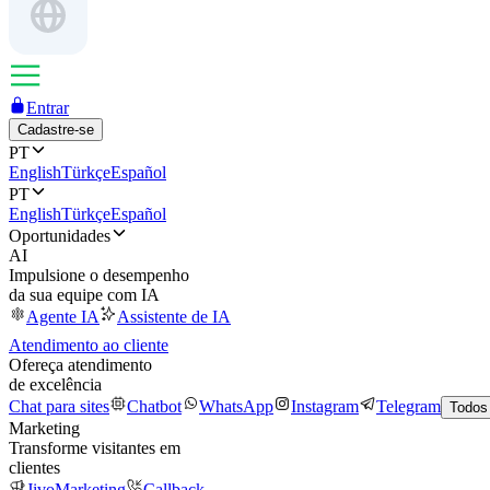
Entrar
Cadastre-se
PT
English
Türkçe
Español
PT
English
Türkçe
Español
Oportunidades
AI
Impulsione o desempenho
da sua equipe com IA
Agente IA
Assistente de IA
Atendimento ao cliente
Ofereça atendimento
de excelência
Chat para sites
Chatbot
WhatsApp
Instagram
Telegram
Todos
Marketing
Transforme visitantes em
clientes
JivoMarketing
Callback