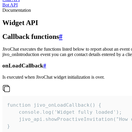
Bot API
Documentation
Widget API
Callback functions
#
JivoChat executes the functions listed below to report about an event 
jivo_onIntroduction event you can get contact details entered by a clie
onLoadCallback
#
Is executed when JivoChat widget initialization is over.
function jivo_onLoadCallback() {

    console.log('Widget fully loaded');

    jivo_api.showProactiveInvitation("How c
}