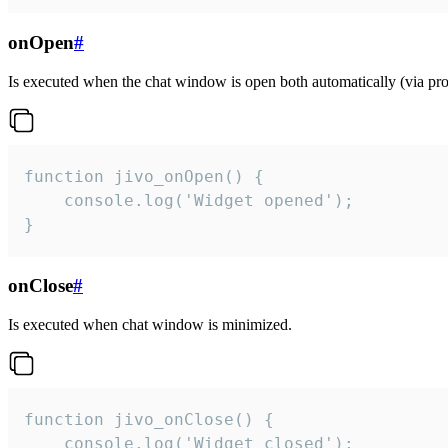
onOpen
#
Is executed when the chat window is open both automatically (via proa
function jivo_onOpen() {

    console.log('Widget opened');

}
onClose
#
Is executed when chat window is minimized.
function jivo_onClose() {

    console.log('Widget closed');
