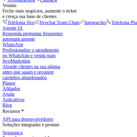
Vendas
Feche mais negócios, aumente o ticket
e cresça sua base de clientes
Telefonia Jivo
Jivochat Team Chats
Integrações
Telefonia Plu
Agente IA
Responda perguntas frequentes
automaticamente
WhatsApp
Profissionalize o atendimento
no WhatsApp e venda mais
JivoMarketing
Aborde clientes na sua página
antes que saiam e recupere
carrinhos abandonados
Planos
Afiliados
Ajuda
Aplicativos
Blog
Recursos
API para desenvolvedores
Soluções integradas e prontas
Segurança