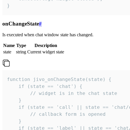
}
onChangeState
#
Is executed when chat window state has changed.
Name
Type
Description
state
string
Current widget state
function jivo_onChangeState(state) {

    if (state == 'chat') {

        // widget is in the chat state

    }

    if (state == 'call' || state == 'chat/c
        // callback form is opened

    }

    if (state == 'label' || state == 'chat/