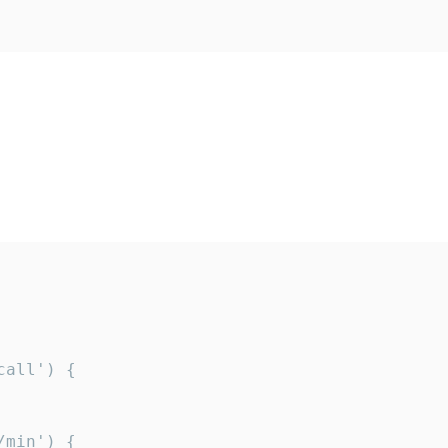
all') {

min') {
