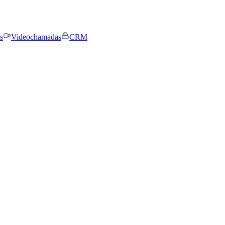
s
Videochamadas
CRM