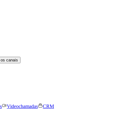
 os canais
s
Videochamadas
CRM