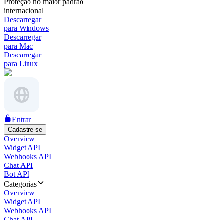
Proteção no maior padrão
internacional
Descarregar
para Windows
Descarregar
para Mac
Descarregar
para Linux
Entrar
Cadastre-se
Overview
Widget API
Webhooks API
Chat API
Bot API
Categorias
Overview
Widget API
Webhooks API
Chat API