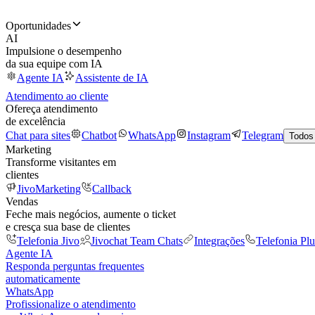
Oportunidades
AI
Impulsione o desempenho
da sua equipe com IA
Agente IA
Assistente de IA
Atendimento ao cliente
Ofereça atendimento
de excelência
Chat para sites
Chatbot
WhatsApp
Instagram
Telegram
Todos
Marketing
Transforme visitantes em
clientes
JivoMarketing
Callback
Vendas
Feche mais negócios, aumente o ticket
e cresça sua base de clientes
Telefonia Jivo
Jivochat Team Chats
Integrações
Telefonia Plu
Agente IA
Responda perguntas frequentes
automaticamente
WhatsApp
Profissionalize o atendimento