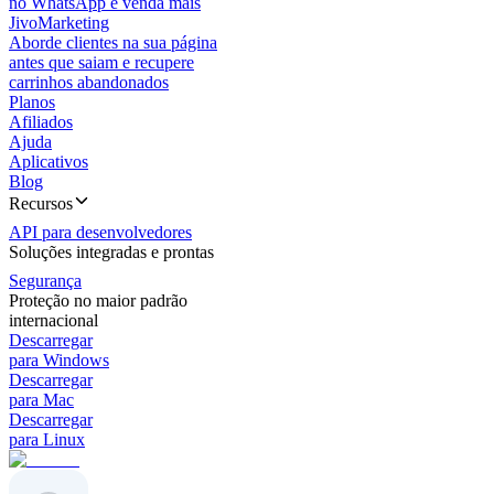
no WhatsApp e venda mais
JivoMarketing
Aborde clientes na sua página
antes que saiam e recupere
carrinhos abandonados
Planos
Afiliados
Ajuda
Aplicativos
Blog
Recursos
API para desenvolvedores
Soluções integradas e prontas
Segurança
Proteção no maior padrão
internacional
Descarregar
para Windows
Descarregar
para Mac
Descarregar
para Linux