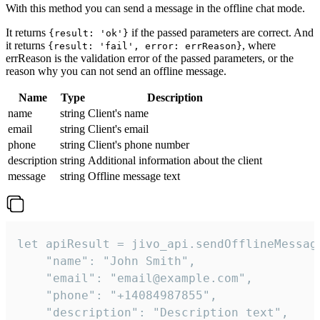
With this method you can send a message in the offline chat mode.
It returns
if the passed parameters are correct. And
{result: 'ok'}
it returns
, where
{result: 'fail', error: errReason}
errReason is the validation error of the passed parameters, or the
reason why you can not send an offline message.
Name
Type
Description
name
string
Client's name
email
string
Client's email
phone
string
Client's phone number
description
string
Additional information about the client
message
string
Offline message text
let apiResult = jivo_api.sendOfflineMessage
    "name": "John Smith",

    "email": "email@example.com",

    "phone": "+14084987855",

    "description": "Description text",
