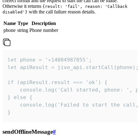
correct format and the request to start the call can be made.
Otherwise it returns
{result: 'fail', reason: 'Callback
with the call failure reason details.
disabled'}
Name
Type
Description
phone
string
Phone number
let phone = '+14084987855';

let apiResult = jivo_api.startCall(phone);

if (apiResult.result === 'ok') {

    console.log('Call started, phone: ', ph
} else {

    console.log('Failed to start the call,
}
sendOfflineMessage
#