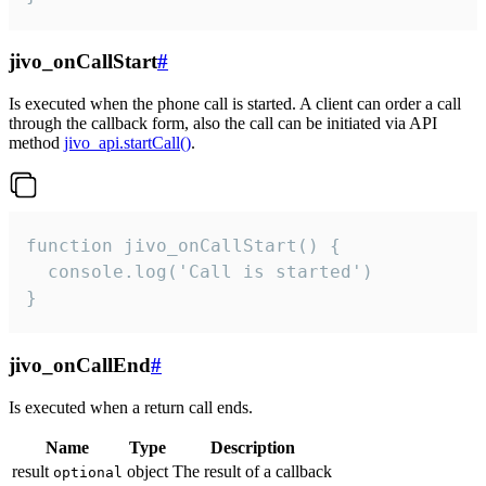
jivo_onCallStart
#
Is executed when the phone call is started. A client can order a call
through the callback form, also the call can be initiated via API
method
jivo_api.startCall()
.
function jivo_onCallStart() {

  console.log('Call is started')

}
jivo_onCallEnd
#
Is executed when a return call ends.
Name
Type
Description
result
object
The result of a callback
optional