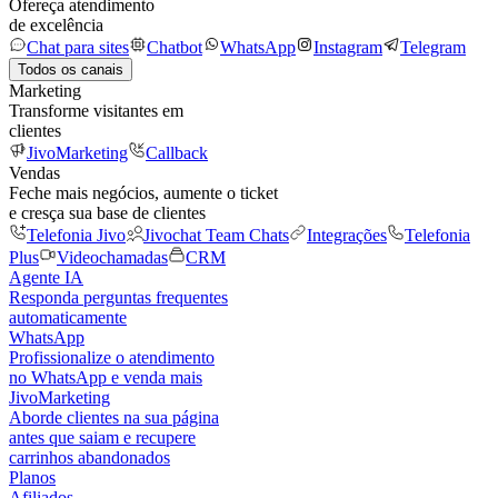
Ofereça atendimento
de excelência
Chat para sites
Chatbot
WhatsApp
Instagram
Telegram
Todos os canais
Marketing
Transforme visitantes em
clientes
JivoMarketing
Callback
Vendas
Feche mais negócios, aumente o ticket
e cresça sua base de clientes
Telefonia Jivo
Jivochat Team Chats
Integrações
Telefonia
Plus
Videochamadas
CRM
Agente IA
Responda perguntas frequentes
automaticamente
WhatsApp
Profissionalize o atendimento
no WhatsApp e venda mais
JivoMarketing
Aborde clientes na sua página
antes que saiam e recupere
carrinhos abandonados
Planos
Afiliados