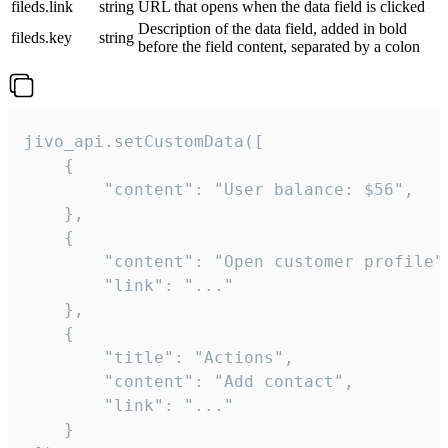
fileds.link
string
URL that opens when the data field is clicked
Description of the data field, added in bold
fileds.key
string
before the field content, separated by a colon
jivo_api.setCustomData([

    {

        "content": "User balance: $56",

    },

    {

        "content": "Open customer profile",
        "link": "..."

    },

    {

        "title": "Actions",

        "content": "Add contact",

        "link": "..."

    }
