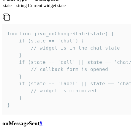
state
string
Current widget state
function jivo_onChangeState(state) {

    if (state == 'chat') {

        // widget is in the chat state

    }

    if (state == 'call' || state == 'chat/c
        // callback form is opened

    }

    if (state == 'label' || state == 'chat/
        // widget is minimized

    }

}
onMessageSent
#