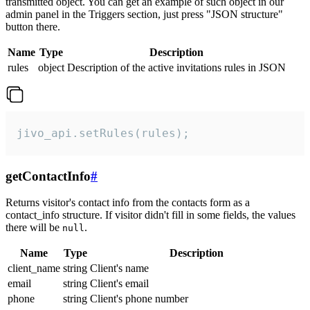
transmitted object. You can get an example of such object in our
admin panel in the Triggers section, just press "JSON structure"
button there.
Name
Type
Description
rules
object
Description of the active invitations rules in JSON
jivo_api.setRules(rules);
getContactInfo
#
Returns visitor's contact info from the contacts form as a
contact_info structure. If visitor didn't fill in some fields, the values
there will be
.
null
Name
Type
Description
client_name
string
Client's name
email
string
Client's email
phone
string
Client's phone number