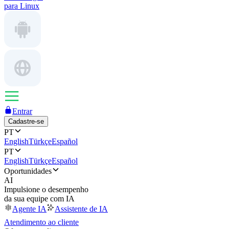
para Linux
Entrar
Cadastre-se
PT
English
Türkçe
Español
PT
English
Türkçe
Español
Oportunidades
AI
Impulsione o desempenho
da sua equipe com IA
Agente IA
Assistente de IA
Atendimento ao cliente