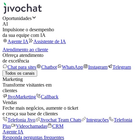
Oportunidades
AI
Impulsione o desempenho
da sua equipe com IA
Agente IA
Assistente de IA
Atendimento ao cliente
Ofereça atendimento
de excelência
Chat para sites
Chatbot
WhatsApp
Instagram
Telegram
Todos os canais
Marketing
Transforme visitantes em
clientes
JivoMarketing
Callback
Vendas
Feche mais negócios, aumente o ticket
e cresça sua base de clientes
Telefonia Jivo
Jivochat Team Chats
Integrações
Telefonia
Plus
Videochamadas
CRM
Agente IA
Responda perguntas frequentes