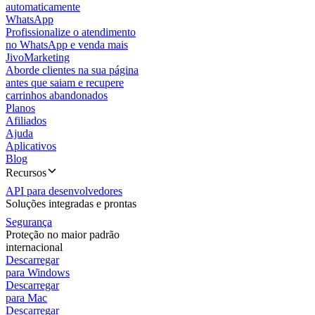
automaticamente
WhatsApp
Profissionalize o atendimento
no WhatsApp e venda mais
JivoMarketing
Aborde clientes na sua página
antes que saiam e recupere
carrinhos abandonados
Planos
Afiliados
Ajuda
Aplicativos
Blog
Recursos
API para desenvolvedores
Soluções integradas e prontas
Segurança
Proteção no maior padrão
internacional
Descarregar
para Windows
Descarregar
para Mac
Descarregar