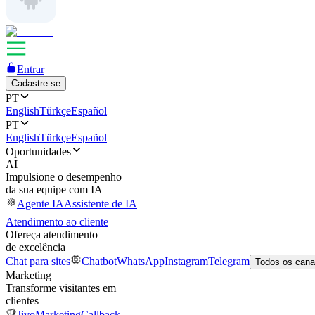
Entrar
Cadastre-se
PT
English
Türkçe
Español
PT
English
Türkçe
Español
Oportunidades
AI
Impulsione o desempenho
da sua equipe com IA
Agente IA
Assistente de IA
Atendimento ao cliente
Ofereça atendimento
de excelência
Chat para sites
Chatbot
WhatsApp
Instagram
Telegram
Todos os cana
Marketing
Transforme visitantes em
clientes
JivoMarketing
Callback