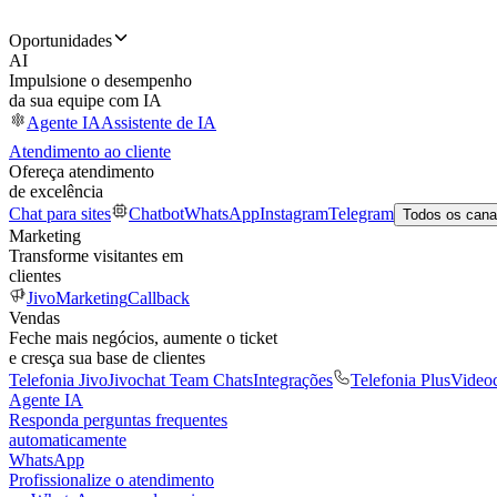
Oportunidades
AI
Impulsione o desempenho
da sua equipe com IA
Agente IA
Assistente de IA
Atendimento ao cliente
Ofereça atendimento
de excelência
Chat para sites
Chatbot
WhatsApp
Instagram
Telegram
Todos os cana
Marketing
Transforme visitantes em
clientes
JivoMarketing
Callback
Vendas
Feche mais negócios, aumente o ticket
e cresça sua base de clientes
Telefonia Jivo
Jivochat Team Chats
Integrações
Telefonia Plus
Video
Agente IA
Responda perguntas frequentes
automaticamente
WhatsApp
Profissionalize o atendimento