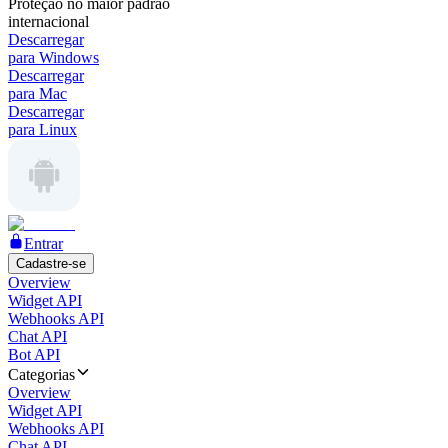
Proteção no maior padrão
internacional
Descarregar
para Windows
Descarregar
para Mac
Descarregar
para Linux
Entrar
Cadastre-se
Overview
Widget API
Webhooks API
Chat API
Bot API
Categorias
Overview
Widget API
Webhooks API
Chat API