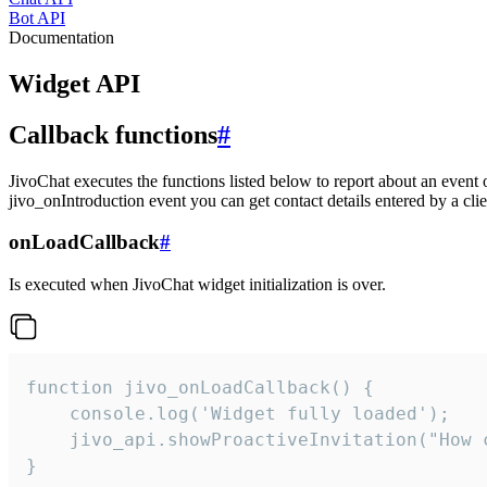
Bot API
Documentation
Widget API
Callback functions
#
JivoChat executes the functions listed below to report about an event 
jivo_onIntroduction event you can get contact details entered by a clie
onLoadCallback
#
Is executed when JivoChat widget initialization is over.
function jivo_onLoadCallback() {

    console.log('Widget fully loaded');

    jivo_api.showProactiveInvitation("How c
}