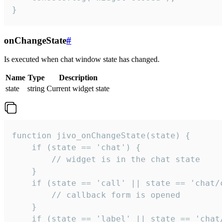
}
onChangeState
#
Is executed when chat window state has changed.
Name
Type
Description
state
string
Current widget state
function jivo_onChangeState(state) {

    if (state == 'chat') {

        // widget is in the chat state

    }

    if (state == 'call' || state == 'chat/c
        // callback form is opened

    }

    if (state == 'label' || state == 'chat/