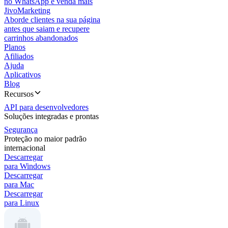
no WhatsApp e venda mais
JivoMarketing
Aborde clientes na sua página
antes que saiam e recupere
carrinhos abandonados
Planos
Afiliados
Ajuda
Aplicativos
Blog
Recursos
API para desenvolvedores
Soluções integradas e prontas
Segurança
Proteção no maior padrão
internacional
Descarregar
para Windows
Descarregar
para Mac
Descarregar
para Linux