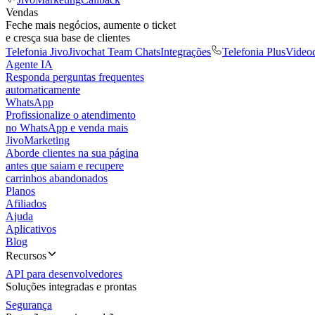
Vendas
Feche mais negócios, aumente o ticket
e cresça sua base de clientes
Telefonia Jivo
Jivochat Team Chats
Integrações
Telefonia Plus
Video
Agente IA
Responda perguntas frequentes
automaticamente
WhatsApp
Profissionalize o atendimento
no WhatsApp e venda mais
JivoMarketing
Aborde clientes na sua página
antes que saiam e recupere
carrinhos abandonados
Planos
Afiliados
Ajuda
Aplicativos
Blog
Recursos
API para desenvolvedores
Soluções integradas e prontas
Segurança