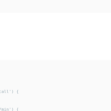
all') {

min') {
