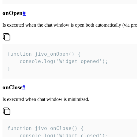
onOpen
#
Is executed when the chat window is open both automatically (via proa
function jivo_onOpen() {

    console.log('Widget opened');

}
onClose
#
Is executed when chat window is minimized.
function jivo_onClose() {

    console.log('Widget closed');
