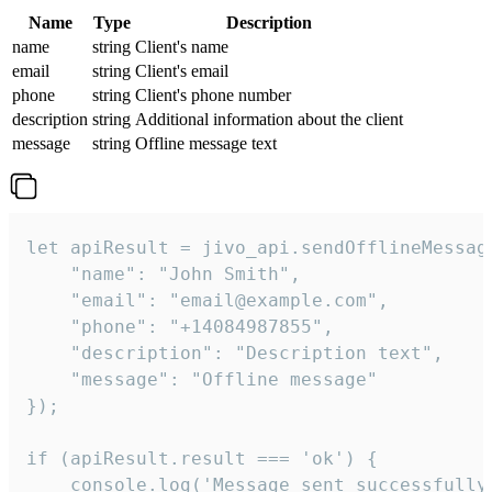
Name
Type
Description
name
string
Client's name
email
string
Client's email
phone
string
Client's phone number
description
string
Additional information about the client
message
string
Offline message text
let apiResult = jivo_api.sendOfflineMessage
    "name": "John Smith",

    "email": "email@example.com",

    "phone": "+14084987855",

    "description": "Description text",

    "message": "Offline message"

});

if (apiResult.result === 'ok') {

    console.log('Message sent successfully'