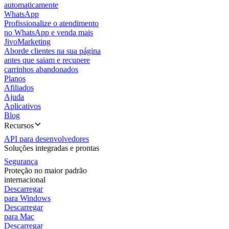
automaticamente
WhatsApp
Profissionalize o atendimento
no WhatsApp e venda mais
JivoMarketing
Aborde clientes na sua página
antes que saiam e recupere
carrinhos abandonados
Planos
Afiliados
Ajuda
Aplicativos
Blog
Recursos
API para desenvolvedores
Soluções integradas e prontas
Segurança
Proteção no maior padrão
internacional
Descarregar
para Windows
Descarregar
para Mac
Descarregar