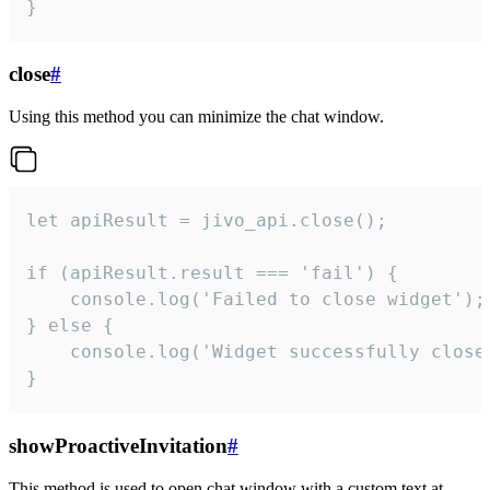
}
close
#
Using this method you can minimize the chat window.
let apiResult = jivo_api.close();

if (apiResult.result === 'fail') {

    console.log('Failed to close widget');

} else {

    console.log('Widget successfully close'
}
showProactiveInvitation
#
This method is used to open chat window with a custom text at