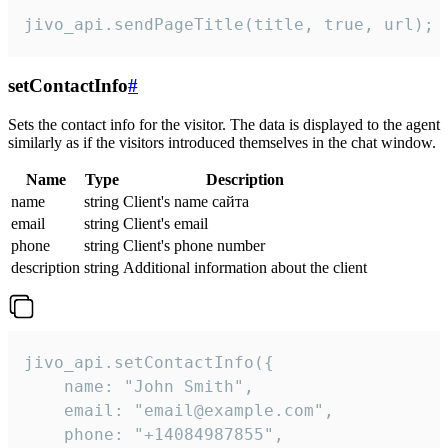
jivo_api.sendPageTitle(title, true, url);
setContactInfo
#
Sets the contact info for the visitor. The data is displayed to the agent
similarly as if the visitors introduced themselves in the chat window.
Name
Type
Description
name
string
Client's name сайта
email
string
Client's email
phone
string
Client's phone number
description
string
Additional information about the client
jivo_api.setContactInfo({

    name: "John Smith",

    email: "email@example.com",

    phone: "+14084987855",
