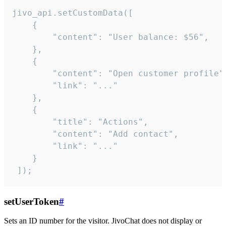
jivo_api.setCustomData([

    {

        "content": "User balance: $56",

    },

    {

        "content": "Open customer profile",
        "link": "..."

    },

    {

        "title": "Actions",

        "content": "Add contact",

        "link": "..."

    }

 ]);
setUserToken
#
Sets an ID number for the visitor. JivoChat does not display or