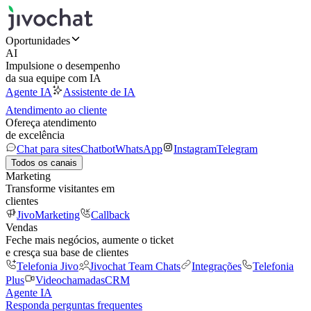
Oportunidades
AI
Impulsione o desempenho
da sua equipe com IA
Agente IA
Assistente de IA
Atendimento ao cliente
Ofereça atendimento
de excelência
Chat para sites
Chatbot
WhatsApp
Instagram
Telegram
Todos os canais
Marketing
Transforme visitantes em
clientes
JivoMarketing
Callback
Vendas
Feche mais negócios, aumente o ticket
e cresça sua base de clientes
Telefonia Jivo
Jivochat Team Chats
Integrações
Telefonia
Plus
Videochamadas
CRM
Agente IA
Responda perguntas frequentes