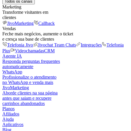
Todos os canais
Marketing
Transforme visitantes em
clientes
JivoMarketing
Callback
Vendas
Feche mais negócios, aumente o ticket
e cresça sua base de clientes
Telefonia Jivo
Jivochat Team Chats
Integrações
Telefonia
Plus
Videochamadas
CRM
Agente IA
Responda perguntas frequentes
automaticamente
WhatsApp
Profissionalize o atendimento
no WhatsApp e venda mais
JivoMarketing
Aborde clientes na sua página
antes que saiam e recupere
carrinhos abandonados
Planos
Afiliados
Ajuda
Aplicativos
Blog