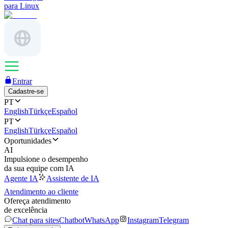
para Linux
Entrar
Cadastre-se
PT
English
Türkçe
Español
PT
English
Türkçe
Español
Oportunidades
AI
Impulsione o desempenho
da sua equipe com IA
Agente IA
Assistente de IA
Atendimento ao cliente
Ofereça atendimento
de excelência
Chat para sites
Chatbot
WhatsApp
Instagram
Telegram