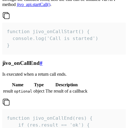
method
jivo_api.startCall()
.
function jivo_onCallStart() {

  console.log('Call is started')

}
jivo_onCallEnd
#
Is executed when a return call ends.
Name
Type
Description
result
object
The result of a callback
optional
function jivo_onCallEnd(res) {

    if (res.result == 'ok') {
