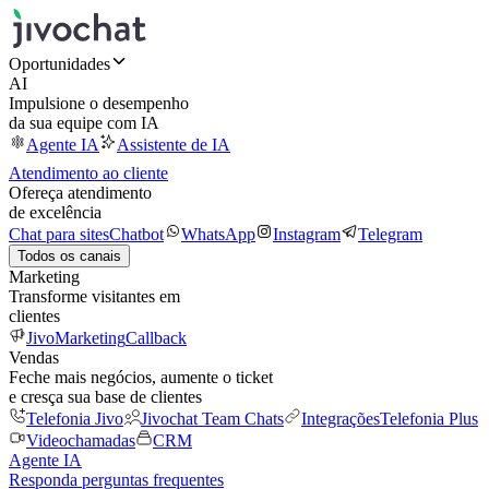
Oportunidades
AI
Impulsione o desempenho
da sua equipe com IA
Agente IA
Assistente de IA
Atendimento ao cliente
Ofereça atendimento
de excelência
Chat para sites
Chatbot
WhatsApp
Instagram
Telegram
Todos os canais
Marketing
Transforme visitantes em
clientes
JivoMarketing
Callback
Vendas
Feche mais negócios, aumente o ticket
e cresça sua base de clientes
Telefonia Jivo
Jivochat Team Chats
Integrações
Telefonia Plus
Videochamadas
CRM
Agente IA
Responda perguntas frequentes