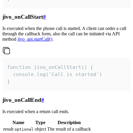
jivo_onCallStart
#
Is executed when the phone call is started. A client can order a call
through the callback form, also the call can be initiated via API
method
jivo_api.startCall()
.
function jivo_onCallStart() {

  console.log('Call is started')

}
jivo_onCallEnd
#
Is executed when a return call ends.
Name
Type
Description
result
object
The result of a callback
optional