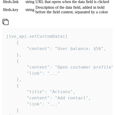
fileds.link
string
URL that opens when the data field is clicked
Description of the data field, added in bold
fileds.key
string
before the field content, separated by a colon
jivo_api.setCustomData([

    {

        "content": "User balance: $56",

    },

    {

        "content": "Open customer profile",
        "link": "..."

    },

    {

        "title": "Actions",

        "content": "Add contact",

        "link": "..."

    }
