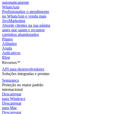
automaticamente
WhatsApp
Profissionalize o atendimento
no WhatsApp e venda mais
JivoMarketing
Aborde clientes na sua página
antes que saiam e recupere
carrinhos abandonados
Planos
Afiliados
Ajuda
Aplicativos
Blog
Recursos
API para desenvolvedores
Soluções integradas e prontas
Segurança
Proteção no maior padrão
internacional
Descarregar
para Windows
Descarregar
para Mac
Descarregar