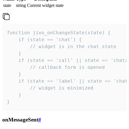
state
string
Current widget state
function jivo_onChangeState(state) {

    if (state == 'chat') {

        // widget is in the chat state

    }

    if (state == 'call' || state == 'chat/c
        // callback form is opened

    }

    if (state == 'label' || state == 'chat/
        // widget is minimized

    }

}
onMessageSent
#