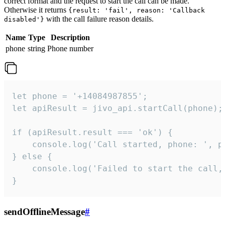
correct format and the request to start the call can be made.
Otherwise it returns
{result: 'fail', reason: 'Callback
with the call failure reason details.
disabled'}
Name
Type
Description
phone
string
Phone number
let phone = '+14084987855';

let apiResult = jivo_api.startCall(phone);

if (apiResult.result === 'ok') {

    console.log('Call started, phone: ', ph
} else {

    console.log('Failed to start the call,
}
sendOfflineMessage
#