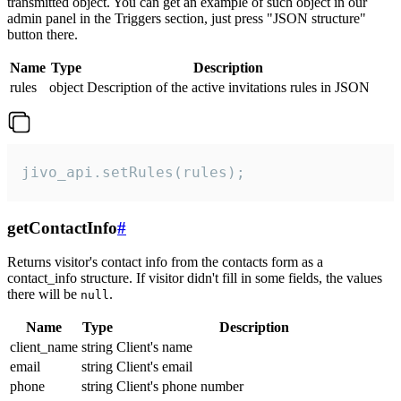
transmitted object. You can get an example of such object in our
admin panel in the Triggers section, just press "JSON structure"
button there.
Name
Type
Description
rules
object
Description of the active invitations rules in JSON
jivo_api.setRules(rules);
getContactInfo
#
Returns visitor's contact info from the contacts form as a
contact_info structure. If visitor didn't fill in some fields, the values
there will be
.
null
Name
Type
Description
client_name
string
Client's name
email
string
Client's email
phone
string
Client's phone number