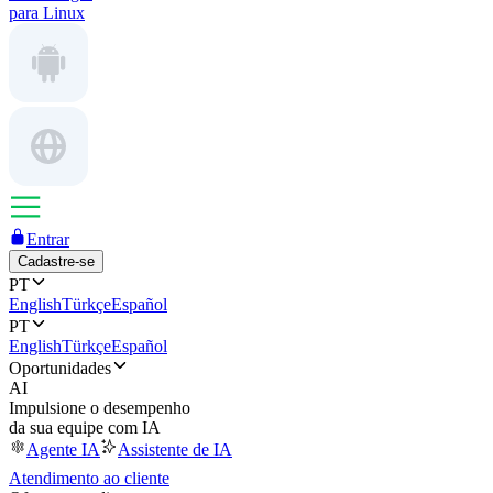
para Linux
Entrar
Cadastre-se
PT
English
Türkçe
Español
PT
English
Türkçe
Español
Oportunidades
AI
Impulsione o desempenho
da sua equipe com IA
Agente IA
Assistente de IA
Atendimento ao cliente