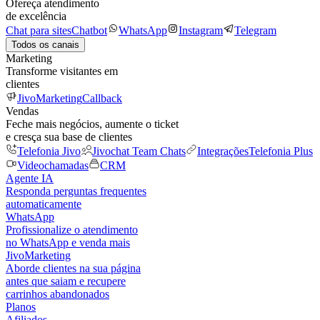
Ofereça atendimento
de excelência
Chat para sites
Chatbot
WhatsApp
Instagram
Telegram
Todos os canais
Marketing
Transforme visitantes em
clientes
JivoMarketing
Callback
Vendas
Feche mais negócios, aumente o ticket
e cresça sua base de clientes
Telefonia Jivo
Jivochat Team Chats
Integrações
Telefonia Plus
Videochamadas
CRM
Agente IA
Responda perguntas frequentes
automaticamente
WhatsApp
Profissionalize o atendimento
no WhatsApp e venda mais
JivoMarketing
Aborde clientes na sua página
antes que saiam e recupere
carrinhos abandonados
Planos
Afiliados