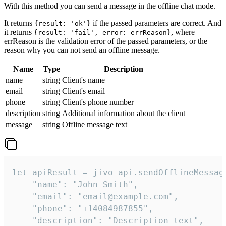
With this method you can send a message in the offline chat mode.
It returns
if the passed parameters are correct. And
{result: 'ok'}
it returns
, where
{result: 'fail', error: errReason}
errReason is the validation error of the passed parameters, or the
reason why you can not send an offline message.
Name
Type
Description
name
string
Client's name
email
string
Client's email
phone
string
Client's phone number
description
string
Additional information about the client
message
string
Offline message text
let apiResult = jivo_api.sendOfflineMessage
    "name": "John Smith",

    "email": "email@example.com",

    "phone": "+14084987855",

    "description": "Description text",
