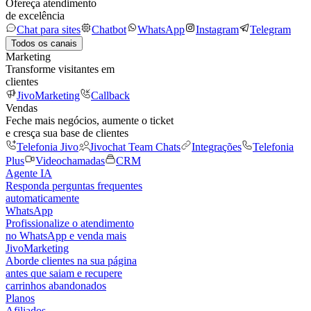
Ofereça atendimento
de excelência
Chat para sites
Chatbot
WhatsApp
Instagram
Telegram
Todos os canais
Marketing
Transforme visitantes em
clientes
JivoMarketing
Callback
Vendas
Feche mais negócios, aumente o ticket
e cresça sua base de clientes
Telefonia Jivo
Jivochat Team Chats
Integrações
Telefonia
Plus
Videochamadas
CRM
Agente IA
Responda perguntas frequentes
automaticamente
WhatsApp
Profissionalize o atendimento
no WhatsApp e venda mais
JivoMarketing
Aborde clientes na sua página
antes que saiam e recupere
carrinhos abandonados
Planos
Afiliados