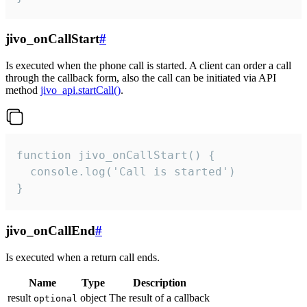
jivo_onCallStart
#
Is executed when the phone call is started. A client can order a call
through the callback form, also the call can be initiated via API
method
jivo_api.startCall()
.
function jivo_onCallStart() {

  console.log('Call is started')

}
jivo_onCallEnd
#
Is executed when a return call ends.
Name
Type
Description
result
object
The result of a callback
optional