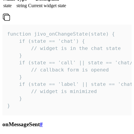
state
string
Current widget state
function jivo_onChangeState(state) {

    if (state == 'chat') {

        // widget is in the chat state

    }

    if (state == 'call' || state == 'chat/c
        // callback form is opened

    }

    if (state == 'label' || state == 'chat/
        // widget is minimized

    }

}
onMessageSent
#