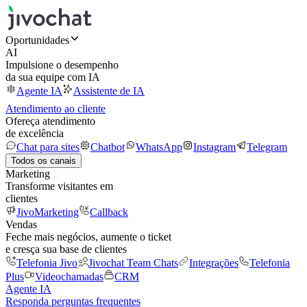
Oportunidades
AI
Impulsione o desempenho
da sua equipe com IA
Agente IA
Assistente de IA
Atendimento ao cliente
Ofereça atendimento
de excelência
Chat para sites
Chatbot
WhatsApp
Instagram
Telegram
Todos os canais
Marketing
Transforme visitantes em
clientes
JivoMarketing
Callback
Vendas
Feche mais negócios, aumente o ticket
e cresça sua base de clientes
Telefonia Jivo
Jivochat Team Chats
Integrações
Telefonia
Plus
Videochamadas
CRM
Agente IA
Responda perguntas frequentes