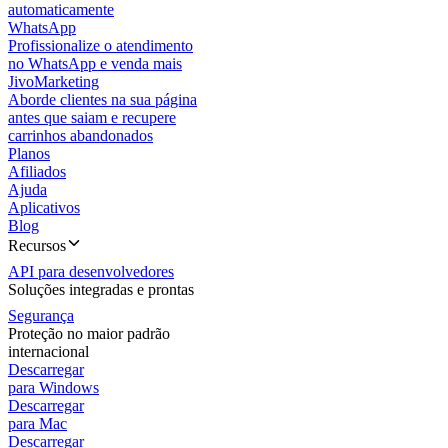
automaticamente
WhatsApp
Profissionalize o atendimento
no WhatsApp e venda mais
JivoMarketing
Aborde clientes na sua página
antes que saiam e recupere
carrinhos abandonados
Planos
Afiliados
Ajuda
Aplicativos
Blog
Recursos
API para desenvolvedores
Soluções integradas e prontas
Segurança
Proteção no maior padrão
internacional
Descarregar
para Windows
Descarregar
para Mac
Descarregar