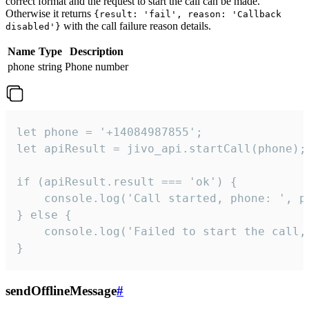
correct format and the request to start the call can be made.
Otherwise it returns
{result: 'fail', reason: 'Callback
with the call failure reason details.
disabled'}
Name
Type
Description
phone
string
Phone number
let phone = '+14084987855';

let apiResult = jivo_api.startCall(phone);

if (apiResult.result === 'ok') {

    console.log('Call started, phone: ', ph
} else {

    console.log('Failed to start the call,
}
sendOfflineMessage
#