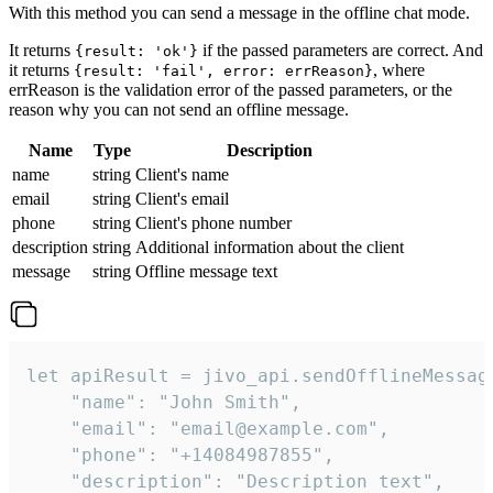
With this method you can send a message in the offline chat mode.
It returns
if the passed parameters are correct. And
{result: 'ok'}
it returns
, where
{result: 'fail', error: errReason}
errReason is the validation error of the passed parameters, or the
reason why you can not send an offline message.
Name
Type
Description
name
string
Client's name
email
string
Client's email
phone
string
Client's phone number
description
string
Additional information about the client
message
string
Offline message text
let apiResult = jivo_api.sendOfflineMessage
    "name": "John Smith",

    "email": "email@example.com",

    "phone": "+14084987855",

    "description": "Description text",
