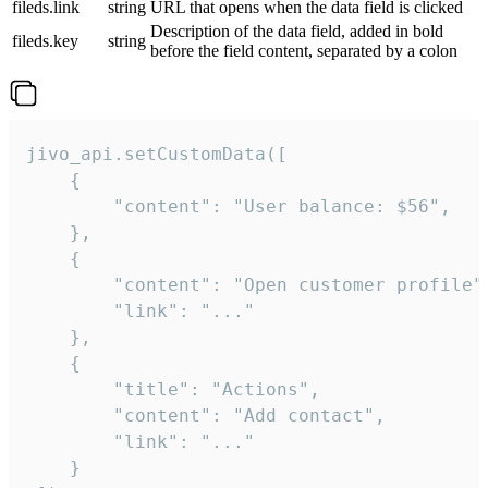
fileds.link
string
URL that opens when the data field is clicked
Description of the data field, added in bold
fileds.key
string
before the field content, separated by a colon
jivo_api.setCustomData([

    {

        "content": "User balance: $56",

    },

    {

        "content": "Open customer profile",
        "link": "..."

    },

    {

        "title": "Actions",

        "content": "Add contact",

        "link": "..."

    }
