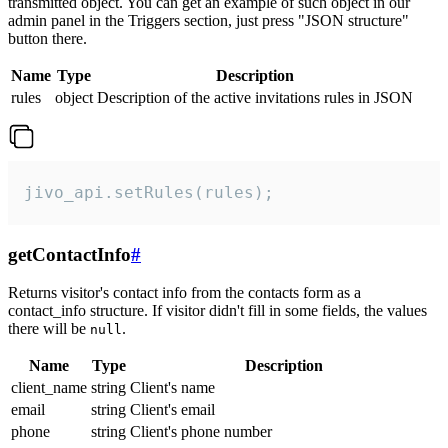
transmitted object. You can get an example of such object in our
admin panel in the Triggers section, just press "JSON structure"
button there.
Name
Type
Description
rules
object
Description of the active invitations rules in JSON
jivo_api.setRules(rules);
getContactInfo
#
Returns visitor's contact info from the contacts form as a
contact_info structure. If visitor didn't fill in some fields, the values
there will be
.
null
Name
Type
Description
client_name
string
Client's name
email
string
Client's email
phone
string
Client's phone number