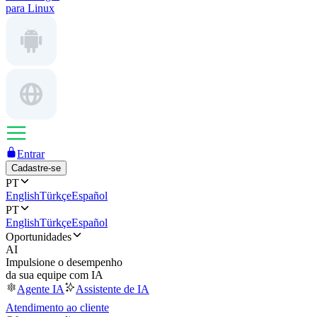
para Linux
Entrar
Cadastre-se
PT
English
Türkçe
Español
PT
English
Türkçe
Español
Oportunidades
AI
Impulsione o desempenho
da sua equipe com IA
Agente IA
Assistente de IA
Atendimento ao cliente