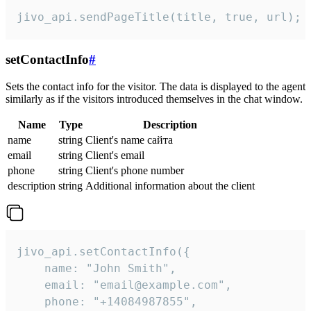
jivo_api.sendPageTitle(title, true, url);
setContactInfo
#
Sets the contact info for the visitor. The data is displayed to the agent
similarly as if the visitors introduced themselves in the chat window.
Name
Type
Description
name
string
Client's name сайта
email
string
Client's email
phone
string
Client's phone number
description
string
Additional information about the client
jivo_api.setContactInfo({

    name: "John Smith",

    email: "email@example.com",

    phone: "+14084987855",
