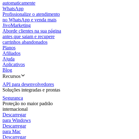
automaticamente
WhatsApp
Profissionalize o atendimento
no WhatsApp e venda mais
JivoMarketing
Aborde clientes na sua página
antes que saiam e recupere
carrinhos abandonados
Planos
Afiliados
Ajuda
Aplicativos
Blog
Recursos
API para desenvolvedores
Soluções integradas e prontas
Segurança
Proteção no maior padrão
internacional
Descarregar
para Windows
Descarregar
para Mac
Descarregar