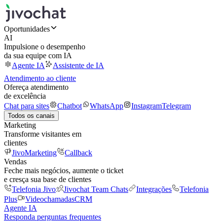
Oportunidades
AI
Impulsione o desempenho
da sua equipe com IA
Agente IA
Assistente de IA
Atendimento ao cliente
Ofereça atendimento
de excelência
Chat para sites
Chatbot
WhatsApp
Instagram
Telegram
Todos os canais
Marketing
Transforme visitantes em
clientes
JivoMarketing
Callback
Vendas
Feche mais negócios, aumente o ticket
e cresça sua base de clientes
Telefonia Jivo
Jivochat Team Chats
Integrações
Telefonia
Plus
Videochamadas
CRM
Agente IA
Responda perguntas frequentes