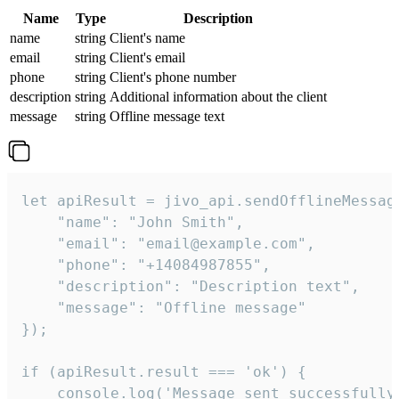
Name
Type
Description
name
string
Client's name
email
string
Client's email
phone
string
Client's phone number
description
string
Additional information about the client
message
string
Offline message text
let apiResult = jivo_api.sendOfflineMessage
    "name": "John Smith",

    "email": "email@example.com",

    "phone": "+14084987855",

    "description": "Description text",

    "message": "Offline message"

});

if (apiResult.result === 'ok') {

    console.log('Message sent successfully'