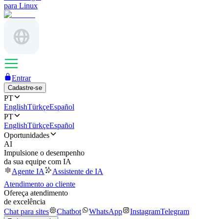
para Linux
Entrar
Cadastre-se
PT
English
Türkçe
Español
PT
English
Türkçe
Español
Oportunidades
AI
Impulsione o desempenho
da sua equipe com IA
Agente IA
Assistente de IA
Atendimento ao cliente
Ofereça atendimento
de excelência
Chat para sites
Chatbot
WhatsApp
Instagram
Telegram