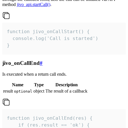
method
jivo_api.startCall()
.
function jivo_onCallStart() {

  console.log('Call is started')

}
jivo_onCallEnd
#
Is executed when a return call ends.
Name
Type
Description
result
object
The result of a callback
optional
function jivo_onCallEnd(res) {

    if (res.result == 'ok') {
