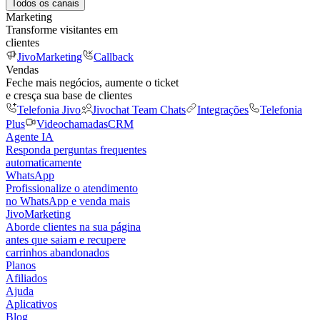
Todos os canais
Marketing
Transforme visitantes em
clientes
JivoMarketing
Callback
Vendas
Feche mais negócios, aumente o ticket
e cresça sua base de clientes
Telefonia Jivo
Jivochat Team Chats
Integrações
Telefonia
Plus
Videochamadas
CRM
Agente IA
Responda perguntas frequentes
automaticamente
WhatsApp
Profissionalize o atendimento
no WhatsApp e venda mais
JivoMarketing
Aborde clientes na sua página
antes que saiam e recupere
carrinhos abandonados
Planos
Afiliados
Ajuda
Aplicativos
Blog