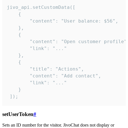
jivo_api.setCustomData([

    {

        "content": "User balance: $56",

    },

    {

        "content": "Open customer profile",
        "link": "..."

    },

    {

        "title": "Actions",

        "content": "Add contact",

        "link": "..."

    }

 ]);
setUserToken
#
Sets an ID number for the visitor. JivoChat does not display or