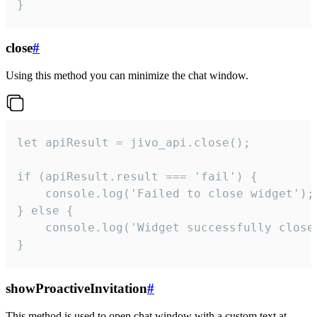
}
close
#
Using this method you can minimize the chat window.
let apiResult = jivo_api.close();

if (apiResult.result === 'fail') {

    console.log('Failed to close widget');

} else {

    console.log('Widget successfully close'
}
showProactiveInvitation
#
This method is used to open chat window with a custom text at