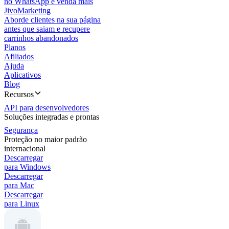
no WhatsApp e venda mais
JivoMarketing
Aborde clientes na sua página
antes que saiam e recupere
carrinhos abandonados
Planos
Afiliados
Ajuda
Aplicativos
Blog
Recursos
API para desenvolvedores
Soluções integradas e prontas
Segurança
Proteção no maior padrão
internacional
Descarregar
para Windows
Descarregar
para Mac
Descarregar
para Linux