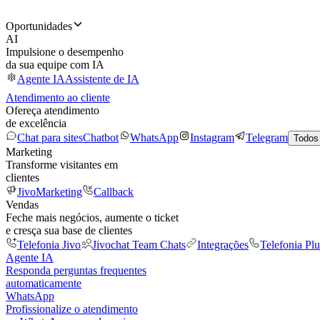
Oportunidades
AI
Impulsione o desempenho
da sua equipe com IA
Agente IA
Assistente de IA
Atendimento ao cliente
Ofereça atendimento
de excelência
Chat para sites
Chatbot
WhatsApp
Instagram
Telegram
Todos
Marketing
Transforme visitantes em
clientes
JivoMarketing
Callback
Vendas
Feche mais negócios, aumente o ticket
e cresça sua base de clientes
Telefonia Jivo
Jivochat Team Chats
Integrações
Telefonia Plu
Agente IA
Responda perguntas frequentes
automaticamente
WhatsApp
Profissionalize o atendimento