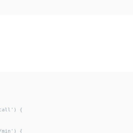
all') {

min') {
