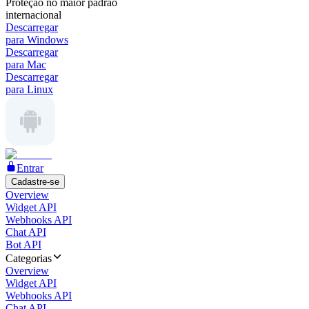
Proteção no maior padrão
internacional
Descarregar
para Windows
Descarregar
para Mac
Descarregar
para Linux
Entrar
Cadastre-se
Overview
Widget API
Webhooks API
Chat API
Bot API
Categorias
Overview
Widget API
Webhooks API
Chat API