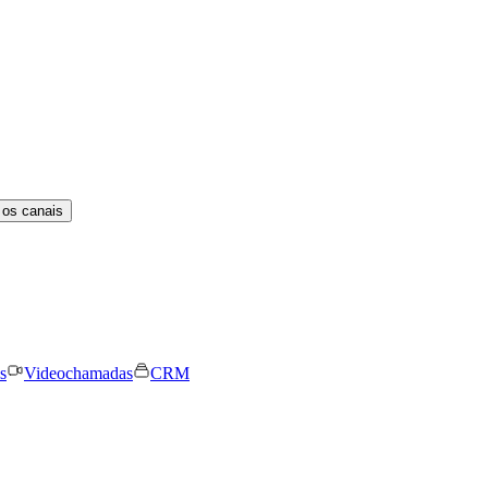
 os canais
s
Videochamadas
CRM