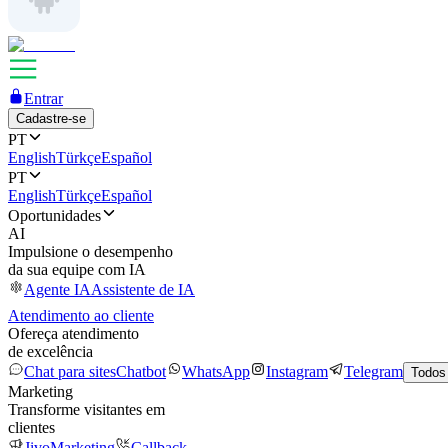
Entrar
Cadastre-se
PT
English
Türkçe
Español
PT
English
Türkçe
Español
Oportunidades
AI
Impulsione o desempenho
da sua equipe com IA
Agente IA
Assistente de IA
Atendimento ao cliente
Ofereça atendimento
de excelência
Chat para sites
Chatbot
WhatsApp
Instagram
Telegram
Todos
Marketing
Transforme visitantes em
clientes
JivoMarketing
Callback