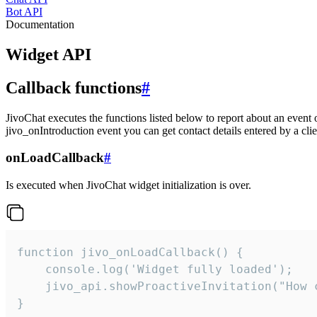
Bot API
Documentation
Widget API
Callback functions
#
JivoChat executes the functions listed below to report about an event 
jivo_onIntroduction event you can get contact details entered by a clie
onLoadCallback
#
Is executed when JivoChat widget initialization is over.
function jivo_onLoadCallback() {

    console.log('Widget fully loaded');

    jivo_api.showProactiveInvitation("How c
}