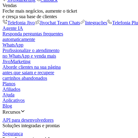
Vendas
Feche mais negócios, aumente o ticket
e cresça sua base de clientes
Telefonia Jivo
Jivochat Team Chats
Integrações
Telefonia Plu
Agente IA
Responda perguntas frequentes
automaticamente
WhatsApp
Profissionalize o atendimento
no WhatsApp e venda mais
JivoMarketing
Aborde clientes na sua página
antes que saiam e recupere
carrinhos abandonados
Planos
Afiliados
Ajuda
Aplicativos
Blog
Recursos
API para desenvolvedores
Soluções integradas e prontas
Segurança