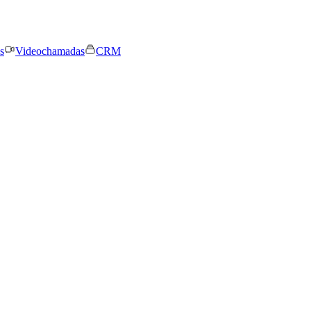
s
Videochamadas
CRM