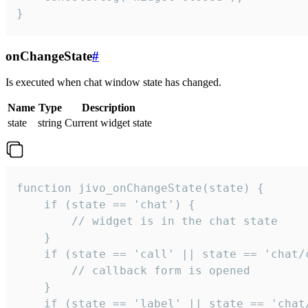
}
onChangeState
#
Is executed when chat window state has changed.
Name
Type
Description
state
string
Current widget state
function jivo_onChangeState(state) {

    if (state == 'chat') {

        // widget is in the chat state

    }

    if (state == 'call' || state == 'chat/c
        // callback form is opened

    }

    if (state == 'label' || state == 'chat/