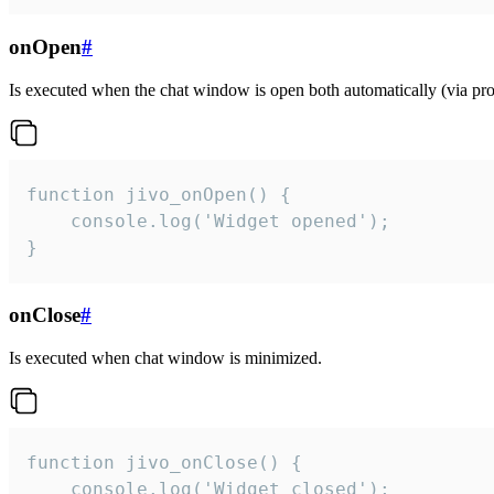
onOpen
#
Is executed when the chat window is open both automatically (via proa
function jivo_onOpen() {

    console.log('Widget opened');

}
onClose
#
Is executed when chat window is minimized.
function jivo_onClose() {

    console.log('Widget closed');
