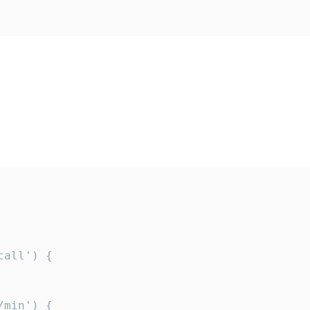
all') {

min') {
