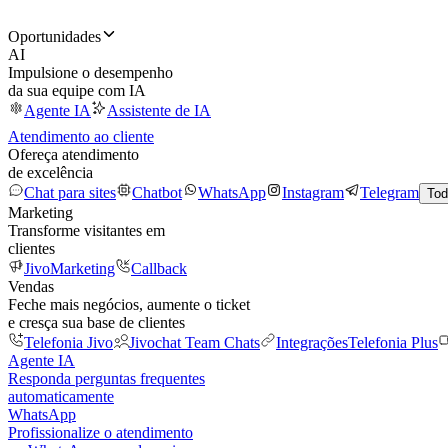
Oportunidades
AI
Impulsione o desempenho
da sua equipe com IA
Agente IA
Assistente de IA
Atendimento ao cliente
Ofereça atendimento
de excelência
Chat para sites
Chatbot
WhatsApp
Instagram
Telegram
Tod
Marketing
Transforme visitantes em
clientes
JivoMarketing
Callback
Vendas
Feche mais negócios, aumente o ticket
e cresça sua base de clientes
Telefonia Jivo
Jivochat Team Chats
Integrações
Telefonia Plus
Agente IA
Responda perguntas frequentes
automaticamente
WhatsApp
Profissionalize o atendimento