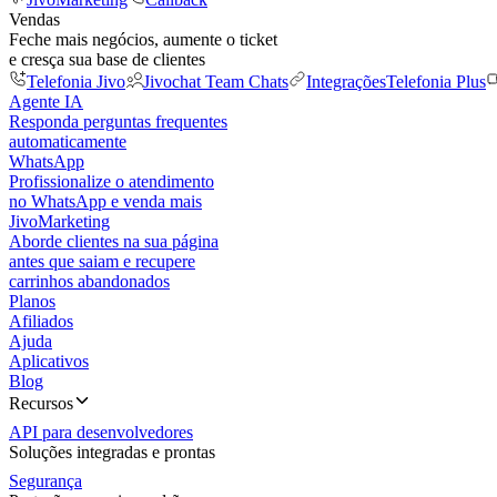
Vendas
Feche mais negócios, aumente o ticket
e cresça sua base de clientes
Telefonia Jivo
Jivochat Team Chats
Integrações
Telefonia Plus
Agente IA
Responda perguntas frequentes
automaticamente
WhatsApp
Profissionalize o atendimento
no WhatsApp e venda mais
JivoMarketing
Aborde clientes na sua página
antes que saiam e recupere
carrinhos abandonados
Planos
Afiliados
Ajuda
Aplicativos
Blog
Recursos
API para desenvolvedores
Soluções integradas e prontas
Segurança