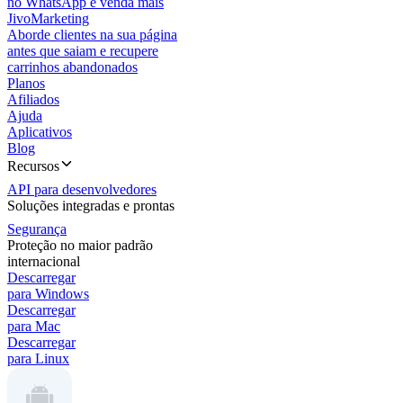
no WhatsApp e venda mais
JivoMarketing
Aborde clientes na sua página
antes que saiam e recupere
carrinhos abandonados
Planos
Afiliados
Ajuda
Aplicativos
Blog
Recursos
API para desenvolvedores
Soluções integradas e prontas
Segurança
Proteção no maior padrão
internacional
Descarregar
para Windows
Descarregar
para Mac
Descarregar
para Linux