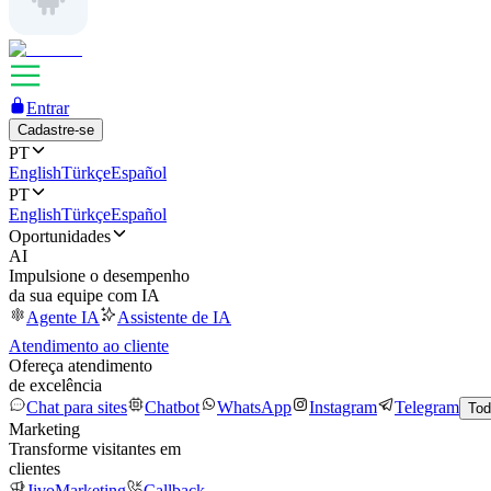
Entrar
Cadastre-se
PT
English
Türkçe
Español
PT
English
Türkçe
Español
Oportunidades
AI
Impulsione o desempenho
da sua equipe com IA
Agente IA
Assistente de IA
Atendimento ao cliente
Ofereça atendimento
de excelência
Chat para sites
Chatbot
WhatsApp
Instagram
Telegram
Tod
Marketing
Transforme visitantes em
clientes
JivoMarketing
Callback