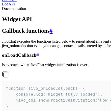
Bot API
Documentation
Widget API
Callback functions
#
JivoChat executes the functions listed below to report about an event 
jivo_onIntroduction event you can get contact details entered by a clie
onLoadCallback
#
Is executed when JivoChat widget initialization is over.
function jivo_onLoadCallback() {

    console.log('Widget fully loaded');

    jivo_api.showProactiveInvitation("How c
}