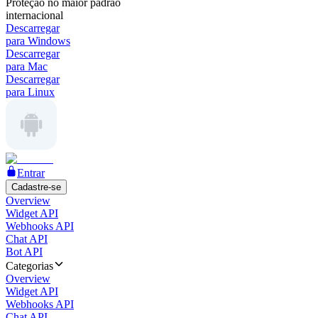
Proteção no maior padrão
internacional
Descarregar
para Windows
Descarregar
para Mac
Descarregar
para Linux
Entrar
Cadastre-se
Overview
Widget API
Webhooks API
Chat API
Bot API
Categorias
Overview
Widget API
Webhooks API
Chat API