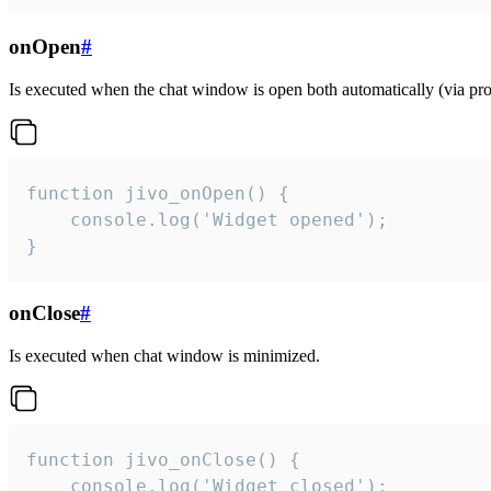
onOpen
#
Is executed when the chat window is open both automatically (via proa
function jivo_onOpen() {

    console.log('Widget opened');

}
onClose
#
Is executed when chat window is minimized.
function jivo_onClose() {

    console.log('Widget closed');
