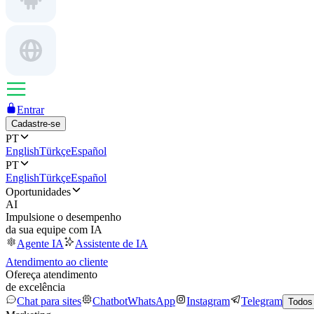
Entrar
Cadastre-se
PT
English
Türkçe
Español
PT
English
Türkçe
Español
Oportunidades
AI
Impulsione o desempenho
da sua equipe com IA
Agente IA
Assistente de IA
Atendimento ao cliente
Ofereça atendimento
de excelência
Chat para sites
Chatbot
WhatsApp
Instagram
Telegram
Todos