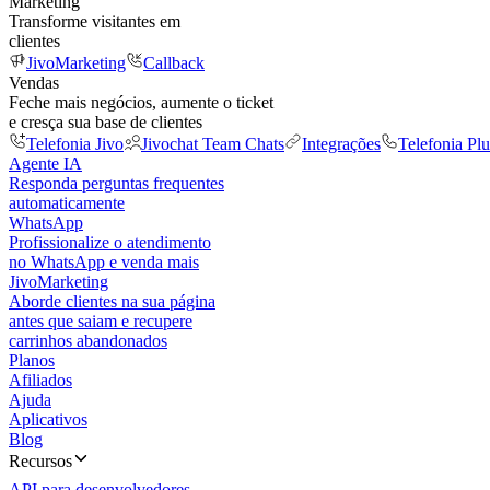
Marketing
Transforme visitantes em
clientes
JivoMarketing
Callback
Vendas
Feche mais negócios, aumente o ticket
e cresça sua base de clientes
Telefonia Jivo
Jivochat Team Chats
Integrações
Telefonia Plu
Agente IA
Responda perguntas frequentes
automaticamente
WhatsApp
Profissionalize o atendimento
no WhatsApp e venda mais
JivoMarketing
Aborde clientes na sua página
antes que saiam e recupere
carrinhos abandonados
Planos
Afiliados
Ajuda
Aplicativos
Blog
Recursos
API para desenvolvedores