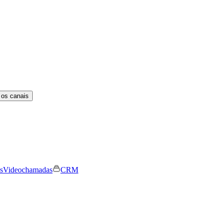
 os canais
s
Videochamadas
CRM