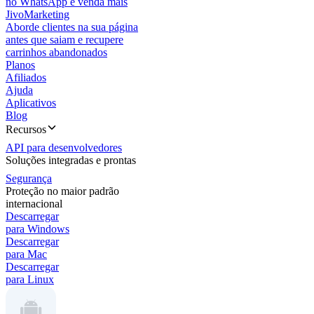
no WhatsApp e venda mais
JivoMarketing
Aborde clientes na sua página
antes que saiam e recupere
carrinhos abandonados
Planos
Afiliados
Ajuda
Aplicativos
Blog
Recursos
API para desenvolvedores
Soluções integradas e prontas
Segurança
Proteção no maior padrão
internacional
Descarregar
para Windows
Descarregar
para Mac
Descarregar
para Linux