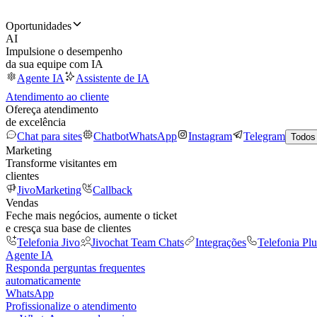
Oportunidades
AI
Impulsione o desempenho
da sua equipe com IA
Agente IA
Assistente de IA
Atendimento ao cliente
Ofereça atendimento
de excelência
Chat para sites
Chatbot
WhatsApp
Instagram
Telegram
Todos
Marketing
Transforme visitantes em
clientes
JivoMarketing
Callback
Vendas
Feche mais negócios, aumente o ticket
e cresça sua base de clientes
Telefonia Jivo
Jivochat Team Chats
Integrações
Telefonia Plu
Agente IA
Responda perguntas frequentes
automaticamente
WhatsApp
Profissionalize o atendimento