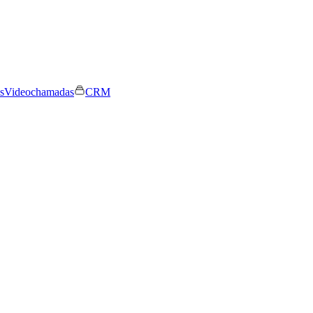
s
Videochamadas
CRM