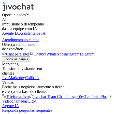
Oportunidades
AI
Impulsione o desempenho
da sua equipe com IA
Agente IA
Assistente de IA
Atendimento ao cliente
Ofereça atendimento
de excelência
Chat para sites
Chatbot
WhatsApp
Instagram
Telegram
Todos os canais
Marketing
Transforme visitantes em
clientes
JivoMarketing
Callback
Vendas
Feche mais negócios, aumente o ticket
e cresça sua base de clientes
Telefonia Jivo
Jivochat Team Chats
Integrações
Telefonia Plus
Videochamadas
CRM
Agente IA
Responda perguntas frequentes