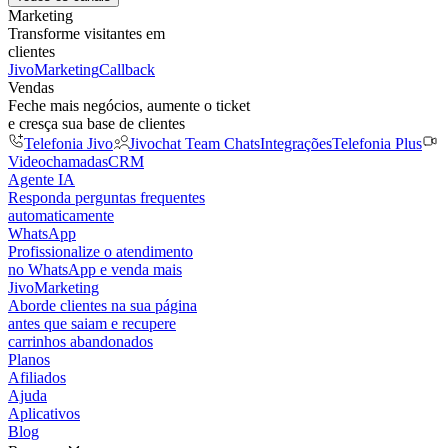
Marketing
Transforme visitantes em
clientes
JivoMarketing
Callback
Vendas
Feche mais negócios, aumente o ticket
e cresça sua base de clientes
Telefonia Jivo
Jivochat Team Chats
Integrações
Telefonia Plus
Videochamadas
CRM
Agente IA
Responda perguntas frequentes
automaticamente
WhatsApp
Profissionalize o atendimento
no WhatsApp e venda mais
JivoMarketing
Aborde clientes na sua página
antes que saiam e recupere
carrinhos abandonados
Planos
Afiliados
Ajuda
Aplicativos
Blog