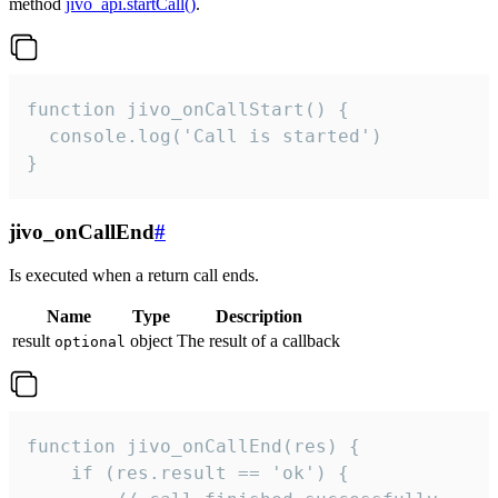
method
jivo_api.startCall()
.
function jivo_onCallStart() {

  console.log('Call is started')

}
jivo_onCallEnd
#
Is executed when a return call ends.
Name
Type
Description
result
object
The result of a callback
optional
function jivo_onCallEnd(res) {

    if (res.result == 'ok') {
