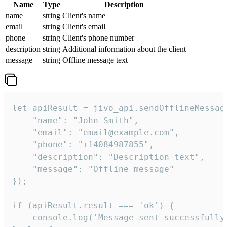
Name
Type
Description
name
string
Client's name
email
string
Client's email
phone
string
Client's phone number
description
string
Additional information about the client
message
string
Offline message text
let apiResult = jivo_api.sendOfflineMessage
    "name": "John Smith",

    "email": "email@example.com",

    "phone": "+14084987855",

    "description": "Description text",

    "message": "Offline message"

});

if (apiResult.result === 'ok') {

    console.log('Message sent successfully'