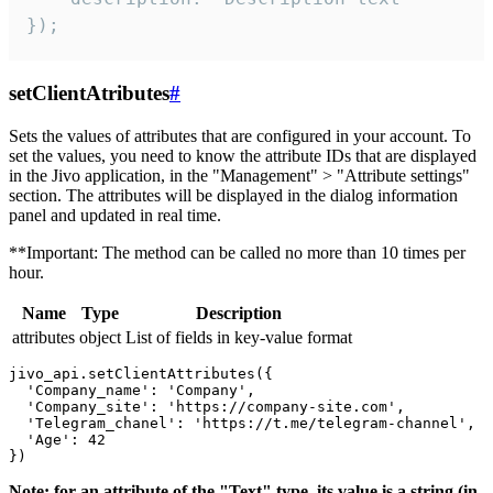
});
setClientAtributes
#
Sets the values ​​of attributes that are configured in your account. To
set the values, you need to know the attribute IDs that are displayed
in the Jivo application, in the "Management" > "Attribute settings"
section. The attributes will be displayed in the dialog information
panel and updated in real time.
**Important: The method can be called no more than 10 times per
hour.
Name
Type
Description
attributes
object
List of fields in key-value format
jivo_api.setClientAttributes({

  'Company_name': 'Company',

  'Company_site': 'https://company-site.com',

  'Telegram_chanel': 'https://t.me/telegram-channel',

  'Age': 42

Note: for an attribute of the "Text" type, its value is a string (in