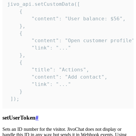
jivo_api.setCustomData([

    {

        "content": "User balance: $56",

    },

    {

        "content": "Open customer profile",
        "link": "..."

    },

    {

        "title": "Actions",

        "content": "Add contact",

        "link": "..."

    }

 ]);
setUserToken
#
Sets an ID number for the visitor. JivoChat does not display or
handle this ID in any way but sends it in Webhook events. Using