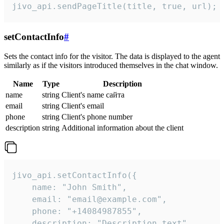
jivo_api.sendPageTitle(title, true, url);
setContactInfo
#
Sets the contact info for the visitor. The data is displayed to the agent
similarly as if the visitors introduced themselves in the chat window.
Name
Type
Description
name
string
Client's name сайта
email
string
Client's email
phone
string
Client's phone number
description
string
Additional information about the client
jivo_api.setContactInfo({

    name: "John Smith",

    email: "email@example.com",

    phone: "+14084987855",

    description: "Description text"
