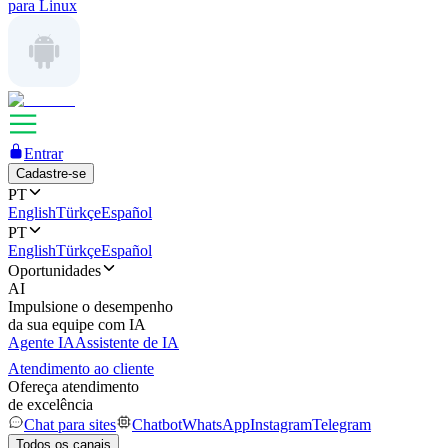
para Linux
Entrar
Cadastre-se
PT
English
Türkçe
Español
PT
English
Türkçe
Español
Oportunidades
AI
Impulsione o desempenho
da sua equipe com IA
Agente IA
Assistente de IA
Atendimento ao cliente
Ofereça atendimento
de excelência
Chat para sites
Chatbot
WhatsApp
Instagram
Telegram
Todos os canais