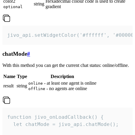
color2
Hexadecimal colour code is used to create
string
gradient
optional
jivo_api.setWidgetColor('#ffffff', '#00000
chatMode
#
With this method you can get the current chat status: online/offline.
Name
Type
Description
- at least one agent is online
online
result
string
- no agents are online
offline
function jivo_onLoadCallback() {

  let chatMode = jivo_api.chatMode();
