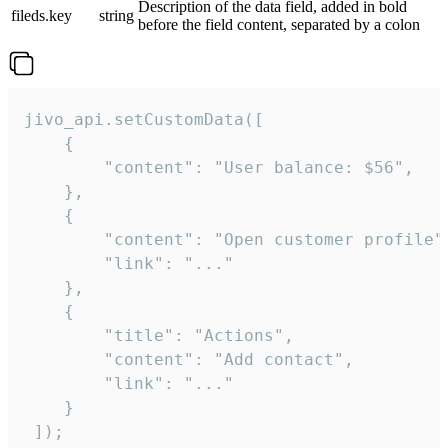
Description of the data field, added in bold
fileds.key
string
before the field content, separated by a colon
jivo_api.setCustomData([

    {

        "content": "User balance: $56",

    },

    {

        "content": "Open customer profile",
        "link": "..."

    },

    {

        "title": "Actions",

        "content": "Add contact",

        "link": "..."

    }

 ]);