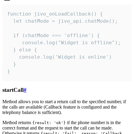
function jivo_onLoadCallback() {

  let chatMode = jivo_api.chatMode();

  if (chatMode === 'offline') {

     console.log("Widget is offline");

  } else {

    console.log('Widget is online')

  }

}
startCall
#
Method allows you to start a return call to the specified number, if
the calls are available (Callback feature is configured and the
telephony balance is sufficient).
Method returns
if the phone number is in the
{result: 'ok'}
correct format and the request to start the call can be made.
Otherwise it returns
{result: 'fail', reason: 'Callback