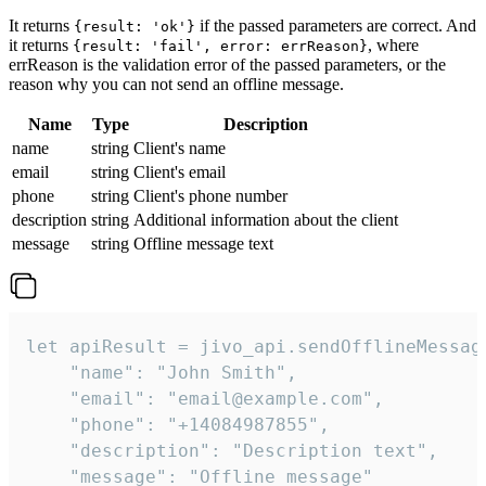
It returns
if the passed parameters are correct. And
{result: 'ok'}
it returns
, where
{result: 'fail', error: errReason}
errReason is the validation error of the passed parameters, or the
reason why you can not send an offline message.
Name
Type
Description
name
string
Client's name
email
string
Client's email
phone
string
Client's phone number
description
string
Additional information about the client
message
string
Offline message text
let apiResult = jivo_api.sendOfflineMessage
    "name": "John Smith",

    "email": "email@example.com",

    "phone": "+14084987855",

    "description": "Description text",

    "message": "Offline message"
