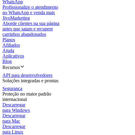
WhatsApp
Profissionalize o atendimento
no WhatsApp e venda mais
JivoMarketing
Aborde clientes na sua página
antes que saiam e recupere
carrinhos abandonados
Planos
Afiliados
Ajuda
Aplicativos
Blog
Recursos
API para desenvolvedores
Soluções integradas e prontas
Segurança
Proteção no maior padrão
internacional
Descarregar
para Windows
Descarregar
para Mac
Descarregar
para Linux