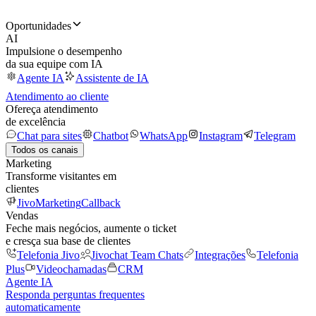
Oportunidades
AI
Impulsione o desempenho
da sua equipe com IA
Agente IA
Assistente de IA
Atendimento ao cliente
Ofereça atendimento
de excelência
Chat para sites
Chatbot
WhatsApp
Instagram
Telegram
Todos os canais
Marketing
Transforme visitantes em
clientes
JivoMarketing
Callback
Vendas
Feche mais negócios, aumente o ticket
e cresça sua base de clientes
Telefonia Jivo
Jivochat Team Chats
Integrações
Telefonia
Plus
Videochamadas
CRM
Agente IA
Responda perguntas frequentes
automaticamente