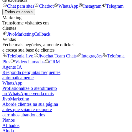
de excelência
Chat para sites
Chatbot
WhatsApp
Instagram
Telegram
Todos os canais
Marketing
Transforme visitantes em
clientes
JivoMarketing
Callback
Vendas
Feche mais negócios, aumente o ticket
e cresça sua base de clientes
Telefonia Jivo
Jivochat Team Chats
Integrações
Telefonia
Plus
Videochamadas
CRM
Agente IA
Responda perguntas frequentes
automaticamente
WhatsApp
Profissionalize o atendimento
no WhatsApp e venda mais
JivoMarketing
Aborde clientes na sua página
antes que saiam e recupere
carrinhos abandonados
Planos
Afiliados
Ajuda