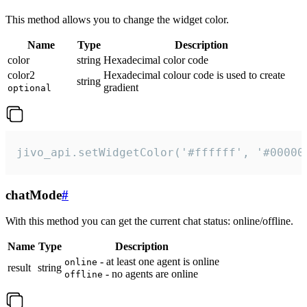
This method allows you to change the widget color.
Name
Type
Description
color
string
Hexadecimal color code
color2
Hexadecimal colour code is used to create
string
gradient
optional
jivo_api.setWidgetColor('#ffffff', '#00000
chatMode
#
With this method you can get the current chat status: online/offline.
Name
Type
Description
- at least one agent is online
online
result
string
- no agents are online
offline