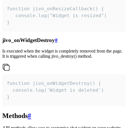
function jivo_onResizeCallback() {

   console.log("Widget is resized")

}
jivo_onWidgetDestroy
#
Is executed when the widget is completely removed from the page.
It is triggered when calling jivo_destroy() method.
function jivo_onWidgetDestroy() {

  console.log('Widget is deleted')

}
Methods
#
API methods allow you to customise chat widget on your website.