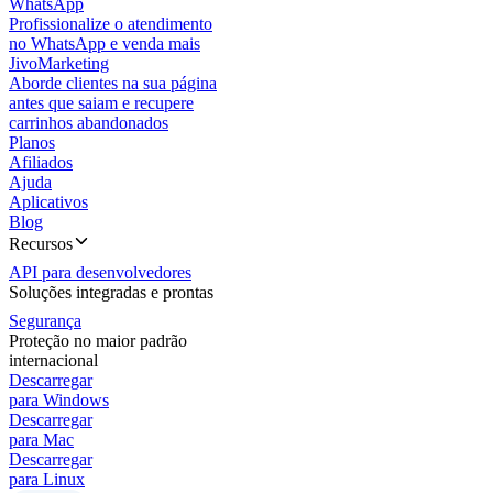
WhatsApp
Profissionalize o atendimento
no WhatsApp e venda mais
JivoMarketing
Aborde clientes na sua página
antes que saiam e recupere
carrinhos abandonados
Planos
Afiliados
Ajuda
Aplicativos
Blog
Recursos
API para desenvolvedores
Soluções integradas e prontas
Segurança
Proteção no maior padrão
internacional
Descarregar
para Windows
Descarregar
para Mac
Descarregar
para Linux