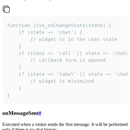
function jivo_onChangeState(state) {

    if (state == 'chat') {

        // widget is in the chat state

    }

    if (state == 'call' || state == 'chat/c
        // callback form is opened

    }

    if (state == 'label' || state == 'chat/
        // widget is minimized

    }

}
onMessageSent
#
Executed when a visitor sends the first message. It will be performed
only if there is no chat history.