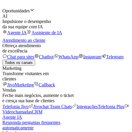
Oportunidades
AI
Impulsione o desempenho
da sua equipe com IA
Agente IA
Assistente de IA
Atendimento ao cliente
Ofereça atendimento
de excelência
Chat para sites
Chatbot
WhatsApp
Instagram
Telegram
Todos os canais
Marketing
Transforme visitantes em
clientes
JivoMarketing
Callback
Vendas
Feche mais negócios, aumente o ticket
e cresça sua base de clientes
Telefonia Jivo
Jivochat Team Chats
Integrações
Telefonia Plus
Videochamadas
CRM
Agente IA
Responda perguntas frequentes
automaticamente