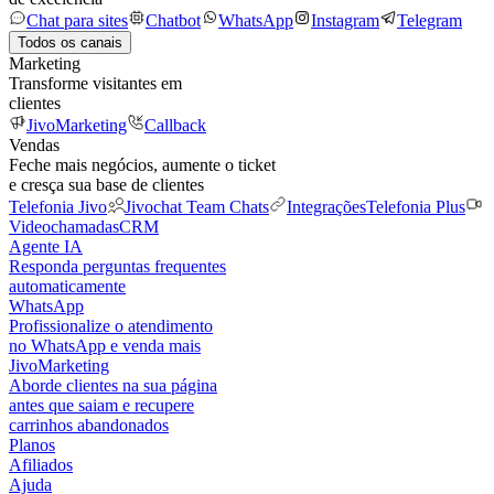
Chat para sites
Chatbot
WhatsApp
Instagram
Telegram
Todos os canais
Marketing
Transforme visitantes em
clientes
JivoMarketing
Callback
Vendas
Feche mais negócios, aumente o ticket
e cresça sua base de clientes
Telefonia Jivo
Jivochat Team Chats
Integrações
Telefonia Plus
Videochamadas
CRM
Agente IA
Responda perguntas frequentes
automaticamente
WhatsApp
Profissionalize o atendimento
no WhatsApp e venda mais
JivoMarketing
Aborde clientes na sua página
antes que saiam e recupere
carrinhos abandonados
Planos
Afiliados
Ajuda