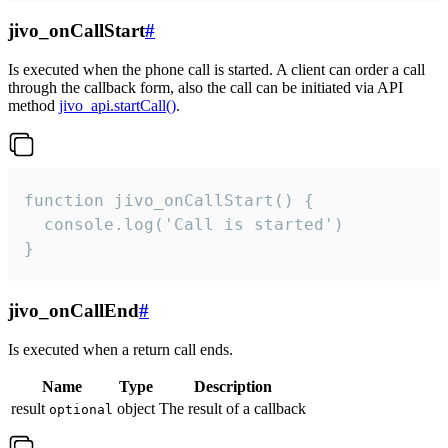
jivo_onCallStart
#
Is executed when the phone call is started. A client can order a call
through the callback form, also the call can be initiated via API
method
jivo_api.startCall()
.
function jivo_onCallStart() {

  console.log('Call is started')

}
jivo_onCallEnd
#
Is executed when a return call ends.
Name
Type
Description
result
object
The result of a callback
optional