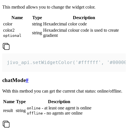
This method allows you to change the widget color.
Name
Type
Description
color
string
Hexadecimal color code
color2
Hexadecimal colour code is used to create
string
gradient
optional
jivo_api.setWidgetColor('#ffffff', '#00000
chatMode
#
With this method you can get the current chat status: online/offline.
Name
Type
Description
- at least one agent is online
online
result
string
- no agents are online
offline