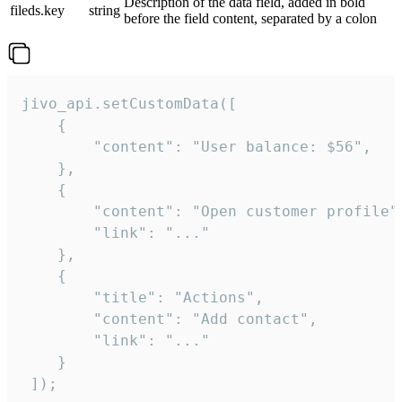
Description of the data field, added in bold
fileds.key
string
before the field content, separated by a colon
jivo_api.setCustomData([

    {

        "content": "User balance: $56",

    },

    {

        "content": "Open customer profile",
        "link": "..."

    },

    {

        "title": "Actions",

        "content": "Add contact",

        "link": "..."

    }

 ]);