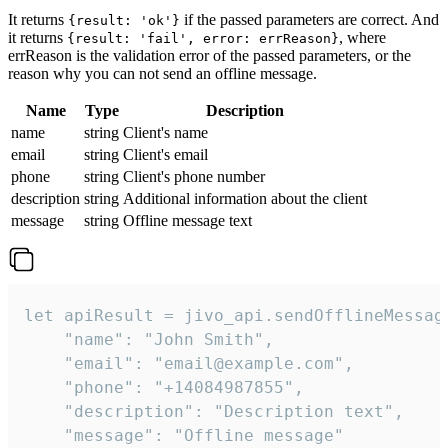
It returns
if the passed parameters are correct. And
{result: 'ok'}
it returns
, where
{result: 'fail', error: errReason}
errReason is the validation error of the passed parameters, or the
reason why you can not send an offline message.
Name
Type
Description
name
string
Client's name
email
string
Client's email
phone
string
Client's phone number
description
string
Additional information about the client
message
string
Offline message text
let apiResult = jivo_api.sendOfflineMessage
    "name": "John Smith",

    "email": "email@example.com",

    "phone": "+14084987855",

    "description": "Description text",

    "message": "Offline message"
