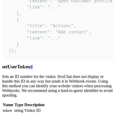
        "content": "Open customer profile",
        "link": "..."

    },

    {

        "title": "Actions",

        "content": "Add contact",

        "link": "..."

    }

 ]);
setUserToken
#
Sets an ID number for the visitor. JivoChat does not display or
handle this ID in any way but sends it in Webhook events. Using
this method you can identify your website visitors when processing
Webhooks. We recommend using a hard-to-guess identifier to avoid
spoofing.
Name
Type
Description
token
string
Visitor ID