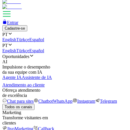
Entrar
Cadastre-se
PT
English
Türkçe
Español
PT
English
Türkçe
Español
Oportunidades
AI
Impulsione o desempenho
da sua equipe com IA
Agente IA
Assistente de IA
Atendimento ao cliente
Ofereça atendimento
de excelência
Chat para sites
Chatbot
WhatsApp
Instagram
Telegram
Todos os canais
Marketing
Transforme visitantes em
clientes
JivoMarketing
Callback