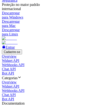
Segurança
Proteção no maior padrão
internacional
Descarregar
para Windows
Descarregar
para Mac
Descarregar
para Linux
Entrar
Cadastre-se
Overview
Widget API
Webhooks API
Chat API
Bot API
Categorias
Overview
Widget API
Webhooks API
Chat API
Bot API
Documentation