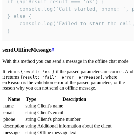
if (apiResult.result === 'ok') {

    console.log('Call started, phone: ', ph
} else {

    console.log('Failed to start the call,
}
sendOfflineMessage
#
With this method you can send a message in the offline chat mode.
It returns
if the passed parameters are correct. And
{result: 'ok'}
it returns
, where
{result: 'fail', error: errReason}
errReason is the validation error of the passed parameters, or the
reason why you can not send an offline message.
Name
Type
Description
name
string
Client's name
email
string
Client's email
phone
string
Client's phone number
description
string
Additional information about the client
message
string
Offline message text