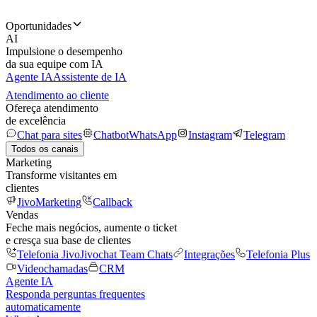
Oportunidades
AI
Impulsione o desempenho
da sua equipe com IA
Agente IA
Assistente de IA
Atendimento ao cliente
Ofereça atendimento
de excelência
Chat para sites
Chatbot
WhatsApp
Instagram
Telegram
Todos os canais
Marketing
Transforme visitantes em
clientes
JivoMarketing
Callback
Vendas
Feche mais negócios, aumente o ticket
e cresça sua base de clientes
Telefonia Jivo
Jivochat Team Chats
Integrações
Telefonia Plus
Videochamadas
CRM
Agente IA
Responda perguntas frequentes
automaticamente