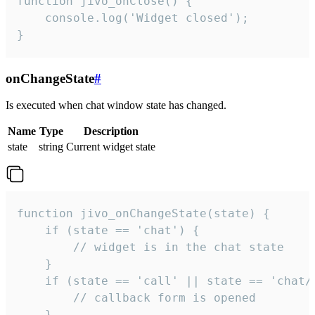
function jivo_onClose() {

    console.log('Widget closed');

}
onChangeState
#
Is executed when chat window state has changed.
Name
Type
Description
state
string
Current widget state
function jivo_onChangeState(state) {

    if (state == 'chat') {

        // widget is in the chat state

    }

    if (state == 'call' || state == 'chat/c
        // callback form is opened

    }
