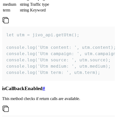
medium
string
Traffic type
term
string
Keyword
let utm = jivo_api.getUtm();

console.log('Utm content: ', utm.content);

console.log('Utm campaign: ', utm.campaign)
console.log('Utm source: ', utm.source);

console.log('Utm medium: ', utm.medium);

console.log('Utm term: ', utm.term);
isCallbackEnabled
#
This method checks if return calls are available.