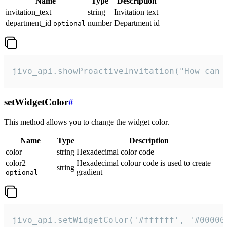
Name
Type
Description
invitation_text
string
Invitation text
department_id
number
Department id
optional
jivo_api.showProactiveInvitation("How can 
setWidgetColor
#
This method allows you to change the widget color.
Name
Type
Description
color
string
Hexadecimal color code
color2
Hexadecimal colour code is used to create
string
gradient
optional
jivo_api.setWidgetColor('#ffffff', '#00000