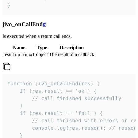
}
jivo_onCallEnd
#
Is executed when a return call ends.
Name
Type
Description
result
object
The result of a callback
optional
function jivo_onCallEnd(res) {

    if (res.result == 'ok') {

        // call finished successfully

    }

    if (res.result == 'fail') {

        // call finished with errors or can
        console.log(res.reason); // reason 
    }
