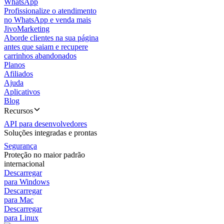
WhatsApp
Profissionalize o atendimento
no WhatsApp e venda mais
JivoMarketing
Aborde clientes na sua página
antes que saiam e recupere
carrinhos abandonados
Planos
Afiliados
Ajuda
Aplicativos
Blog
Recursos
API para desenvolvedores
Soluções integradas e prontas
Segurança
Proteção no maior padrão
internacional
Descarregar
para Windows
Descarregar
para Mac
Descarregar
para Linux