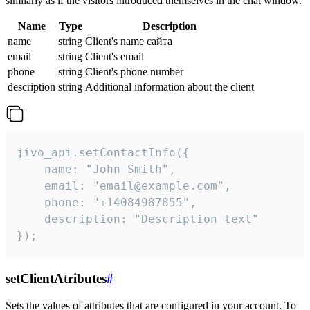
similarly as if the visitors introduced themselves in the chat window.
Name
Type
Description
name
string
Client's name сайта
email
string
Client's email
phone
string
Client's phone number
description
string
Additional information about the client
jivo_api.setContactInfo({

    name: "John Smith",

    email: "email@example.com",

    phone: "+14084987855",

    description: "Description text"

});
setClientAtributes
#
Sets the values ​​of attributes that are configured in your account. To