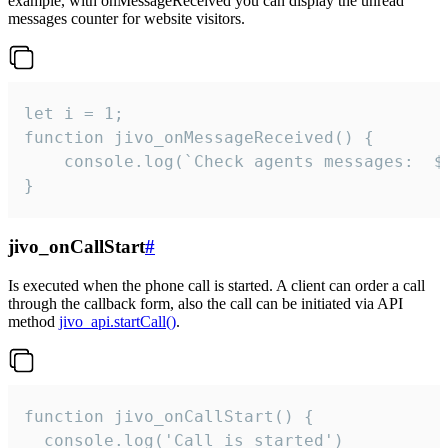
example, with onMessageReceived you can display the unread
messages counter for website visitors.
let i = 1;

function jivo_onMessageReceived() {

	console.log(`Check agents messages:  ${i++}`)

}
jivo_onCallStart
#
Is executed when the phone call is started. A client can order a call
through the callback form, also the call can be initiated via API
method
jivo_api.startCall()
.
function jivo_onCallStart() {

  console.log('Call is started')
