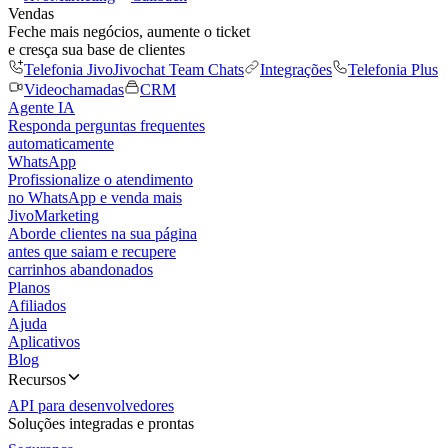
Vendas
Feche mais negócios, aumente o ticket
e cresça sua base de clientes
Telefonia Jivo
Jivochat Team Chats
Integrações
Telefonia Plus
Videochamadas
CRM
Agente IA
Responda perguntas frequentes
automaticamente
WhatsApp
Profissionalize o atendimento
no WhatsApp e venda mais
JivoMarketing
Aborde clientes na sua página
antes que saiam e recupere
carrinhos abandonados
Planos
Afiliados
Ajuda
Aplicativos
Blog
Recursos
API para desenvolvedores
Soluções integradas e prontas