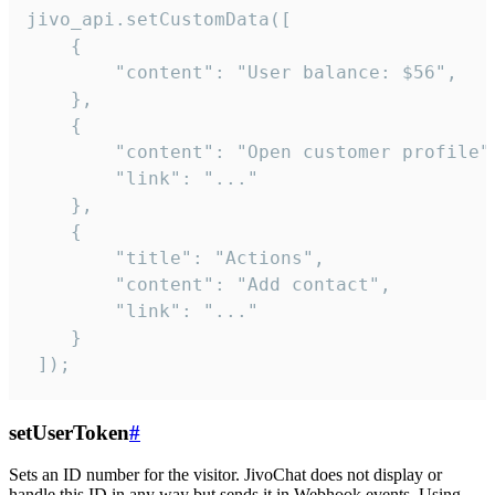
jivo_api.setCustomData([

    {

        "content": "User balance: $56",

    },

    {

        "content": "Open customer profile",
        "link": "..."

    },

    {

        "title": "Actions",

        "content": "Add contact",

        "link": "..."

    }

 ]);
setUserToken
#
Sets an ID number for the visitor. JivoChat does not display or
handle this ID in any way but sends it in Webhook events. Using