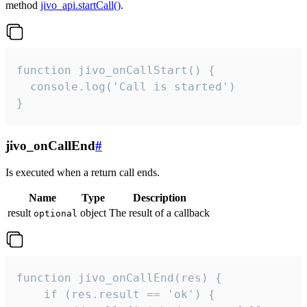
method
jivo_api.startCall()
.
function jivo_onCallStart() {

  console.log('Call is started')

}
jivo_onCallEnd
#
Is executed when a return call ends.
Name
Type
Description
result
object
The result of a callback
optional
function jivo_onCallEnd(res) {

    if (res.result == 'ok') {
