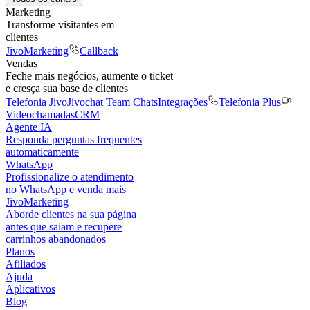
Marketing
Transforme visitantes em
clientes
JivoMarketing
Callback
Vendas
Feche mais negócios, aumente o ticket
e cresça sua base de clientes
Telefonia Jivo
Jivochat Team Chats
Integrações
Telefonia Plus
Videochamadas
CRM
Agente IA
Responda perguntas frequentes
automaticamente
WhatsApp
Profissionalize o atendimento
no WhatsApp e venda mais
JivoMarketing
Aborde clientes na sua página
antes que saiam e recupere
carrinhos abandonados
Planos
Afiliados
Ajuda
Aplicativos
Blog