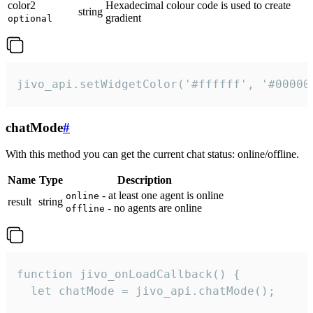
color2
Hexadecimal colour code is used to create
string
gradient
optional
jivo_api.setWidgetColor('#ffffff', '#00000
chatMode
#
With this method you can get the current chat status: online/offline.
Name
Type
Description
- at least one agent is online
online
result
string
- no agents are online
offline
function jivo_onLoadCallback() {

  let chatMode = jivo_api.chatMode();
