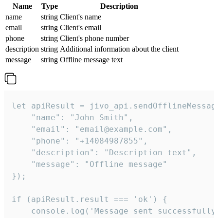
Name
Type
Description
name
string
Client's name
email
string
Client's email
phone
string
Client's phone number
description
string
Additional information about the client
message
string
Offline message text
let apiResult = jivo_api.sendOfflineMessage
    "name": "John Smith",

    "email": "email@example.com",

    "phone": "+14084987855",

    "description": "Description text",

    "message": "Offline message"

});

if (apiResult.result === 'ok') {

    console.log('Message sent successfully'