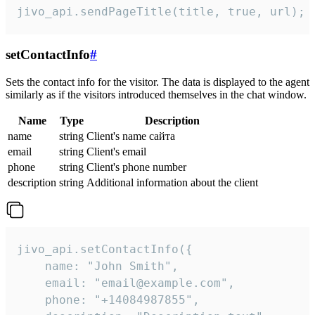
jivo_api.sendPageTitle(title, true, url);
setContactInfo
#
Sets the contact info for the visitor. The data is displayed to the agent
similarly as if the visitors introduced themselves in the chat window.
Name
Type
Description
name
string
Client's name сайта
email
string
Client's email
phone
string
Client's phone number
description
string
Additional information about the client
jivo_api.setContactInfo({

    name: "John Smith",

    email: "email@example.com",

    phone: "+14084987855",
