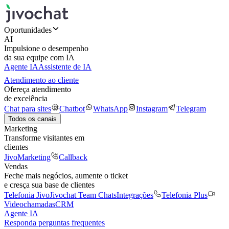
Oportunidades
AI
Impulsione o desempenho
da sua equipe com IA
Agente IA
Assistente de IA
Atendimento ao cliente
Ofereça atendimento
de excelência
Chat para sites
Chatbot
WhatsApp
Instagram
Telegram
Todos os canais
Marketing
Transforme visitantes em
clientes
JivoMarketing
Callback
Vendas
Feche mais negócios, aumente o ticket
e cresça sua base de clientes
Telefonia Jivo
Jivochat Team Chats
Integrações
Telefonia Plus
Videochamadas
CRM
Agente IA
Responda perguntas frequentes