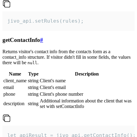
jivo_api.setRules(rules);
getContactInfo
#
Returns visitor's contact info from the contacts form as a
contact_info structure. If visitor didn't fill in some fields, the values
there will be
.
null
Name
Type
Description
client_name
string
Client's name
email
string
Client's email
phone
string
Client's phone number
Additional information about the client that was
description
string
set with setContactInfo
let apiResult = jivo_api.getContactInfo();
