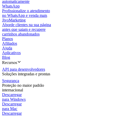
automaticamente
WhatsApp
Profissionalize o atendimento
no WhatsApp e venda mais
JivoMarketing
Aborde clientes na sua página
antes que saiam e recupere
carrinhos abandonados
Planos
Afiliados
Ajuda
Aplicativos
Blog
Recursos
API para desenvolvedores
Soluções integradas e prontas
Segurança
Proteção no maior padrão
internacional
Descarregar
para Windows
Descarregar
para Mac
Descarregar