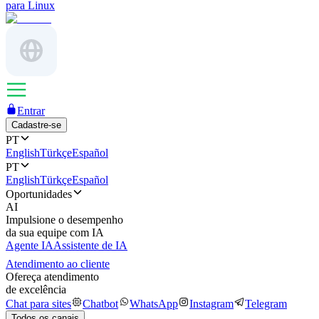
para Linux
Entrar
Cadastre-se
PT
English
Türkçe
Español
PT
English
Türkçe
Español
Oportunidades
AI
Impulsione o desempenho
da sua equipe com IA
Agente IA
Assistente de IA
Atendimento ao cliente
Ofereça atendimento
de excelência
Chat para sites
Chatbot
WhatsApp
Instagram
Telegram
Todos os canais