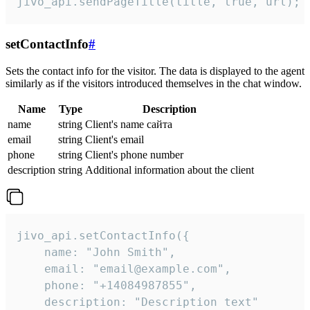
jivo_api.sendPageTitle(title, true, url);
setContactInfo
#
Sets the contact info for the visitor. The data is displayed to the agent
similarly as if the visitors introduced themselves in the chat window.
Name
Type
Description
name
string
Client's name сайта
email
string
Client's email
phone
string
Client's phone number
description
string
Additional information about the client
jivo_api.setContactInfo({

    name: "John Smith",

    email: "email@example.com",

    phone: "+14084987855",

    description: "Description text"
