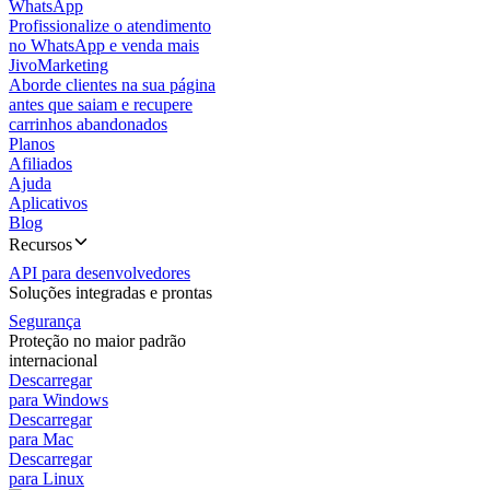
WhatsApp
Profissionalize o atendimento
no WhatsApp e venda mais
JivoMarketing
Aborde clientes na sua página
antes que saiam e recupere
carrinhos abandonados
Planos
Afiliados
Ajuda
Aplicativos
Blog
Recursos
API para desenvolvedores
Soluções integradas e prontas
Segurança
Proteção no maior padrão
internacional
Descarregar
para Windows
Descarregar
para Mac
Descarregar
para Linux