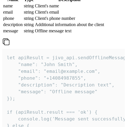
name
string
Client's name
email
string
Client's email
phone
string
Client's phone number
description
string
Additional information about the client
message
string
Offline message text
let apiResult = jivo_api.sendOfflineMessage
    "name": "John Smith",

    "email": "email@example.com",

    "phone": "+14084987855",

    "description": "Description text",

    "message": "Offline message"

});

if (apiResult.result === 'ok') {

    console.log('Message sent successfully'
} else {
