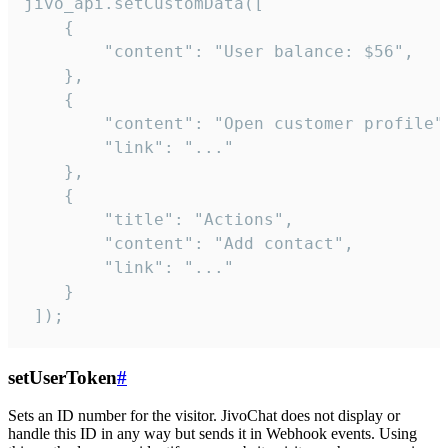
jivo_api.setCustomData([

    {

        "content": "User balance: $56",

    },

    {

        "content": "Open customer profile",
        "link": "..."

    },

    {

        "title": "Actions",

        "content": "Add contact",

        "link": "..."

    }

 ]);
setUserToken
#
Sets an ID number for the visitor. JivoChat does not display or
handle this ID in any way but sends it in Webhook events. Using