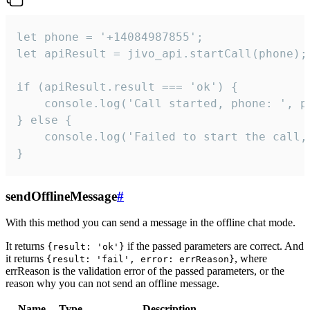
let phone = '+14084987855';

let apiResult = jivo_api.startCall(phone);

if (apiResult.result === 'ok') {

    console.log('Call started, phone: ', ph
} else {

    console.log('Failed to start the call,
}
sendOfflineMessage
#
With this method you can send a message in the offline chat mode.
It returns
if the passed parameters are correct. And
{result: 'ok'}
it returns
, where
{result: 'fail', error: errReason}
errReason is the validation error of the passed parameters, or the
reason why you can not send an offline message.
Name
Type
Description