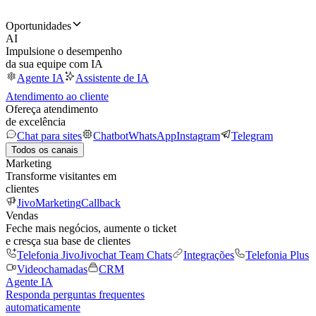
Oportunidades
AI
Impulsione o desempenho
da sua equipe com IA
Agente IA
Assistente de IA
Atendimento ao cliente
Ofereça atendimento
de excelência
Chat para sites
Chatbot
WhatsApp
Instagram
Telegram
Todos os canais
Marketing
Transforme visitantes em
clientes
JivoMarketing
Callback
Vendas
Feche mais negócios, aumente o ticket
e cresça sua base de clientes
Telefonia Jivo
Jivochat Team Chats
Integrações
Telefonia Plus
Videochamadas
CRM
Agente IA
Responda perguntas frequentes
automaticamente