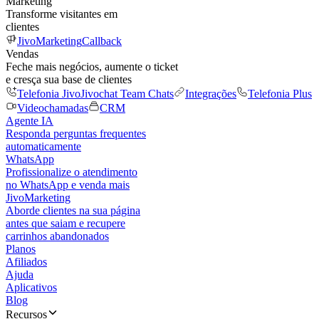
Marketing
Transforme visitantes em
clientes
JivoMarketing
Callback
Vendas
Feche mais negócios, aumente o ticket
e cresça sua base de clientes
Telefonia Jivo
Jivochat Team Chats
Integrações
Telefonia Plus
Videochamadas
CRM
Agente IA
Responda perguntas frequentes
automaticamente
WhatsApp
Profissionalize o atendimento
no WhatsApp e venda mais
JivoMarketing
Aborde clientes na sua página
antes que saiam e recupere
carrinhos abandonados
Planos
Afiliados
Ajuda
Aplicativos
Blog
Recursos