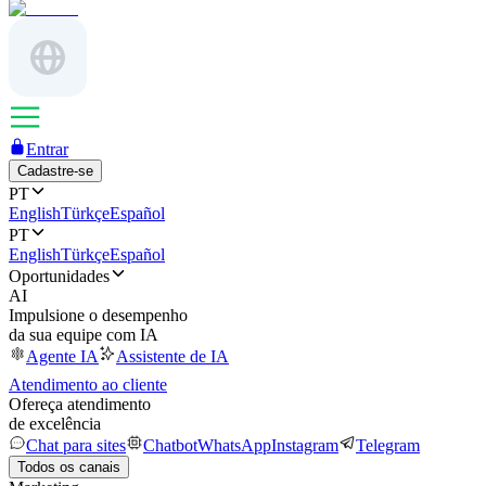
Entrar
Cadastre-se
PT
English
Türkçe
Español
PT
English
Türkçe
Español
Oportunidades
AI
Impulsione o desempenho
da sua equipe com IA
Agente IA
Assistente de IA
Atendimento ao cliente
Ofereça atendimento
de excelência
Chat para sites
Chatbot
WhatsApp
Instagram
Telegram
Todos os canais