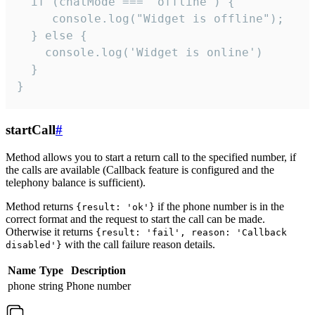
  if (chatMode === 'offline') {

     console.log("Widget is offline");

  } else {

    console.log('Widget is online')

  }

}
startCall
#
Method allows you to start a return call to the specified number, if
the calls are available (Callback feature is configured and the
telephony balance is sufficient).
Method returns
if the phone number is in the
{result: 'ok'}
correct format and the request to start the call can be made.
Otherwise it returns
{result: 'fail', reason: 'Callback
with the call failure reason details.
disabled'}
Name
Type
Description
phone
string
Phone number