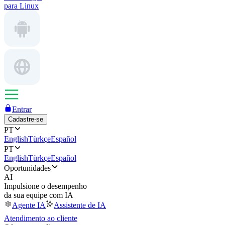
para Linux
Entrar
Cadastre-se
PT
English
Türkçe
Español
PT
English
Türkçe
Español
Oportunidades
AI
Impulsione o desempenho
da sua equipe com IA
Agente IA
Assistente de IA
Atendimento ao cliente