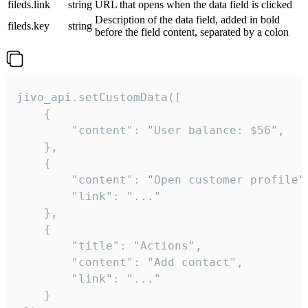
fileds.link
string
URL that opens when the data field is clicked
Description of the data field, added in bold
fileds.key
string
before the field content, separated by a colon
jivo_api.setCustomData([

    {

        "content": "User balance: $56",

    },

    {

        "content": "Open customer profile",
        "link": "..."

    },

    {

        "title": "Actions",

        "content": "Add contact",

        "link": "..."

    }
