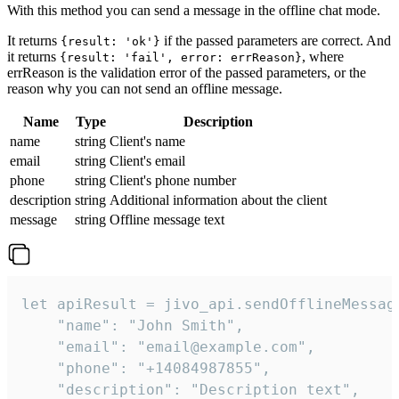
With this method you can send a message in the offline chat mode.
It returns
if the passed parameters are correct. And
{result: 'ok'}
it returns
, where
{result: 'fail', error: errReason}
errReason is the validation error of the passed parameters, or the
reason why you can not send an offline message.
Name
Type
Description
name
string
Client's name
email
string
Client's email
phone
string
Client's phone number
description
string
Additional information about the client
message
string
Offline message text
let apiResult = jivo_api.sendOfflineMessage
    "name": "John Smith",

    "email": "email@example.com",

    "phone": "+14084987855",

    "description": "Description text",
