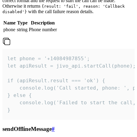
correct format and the request to start the call can be made.
Otherwise it returns
{result: 'fail', reason: 'Callback
with the call failure reason details.
disabled'}
Name
Type
Description
phone
string
Phone number
let phone = '+14084987855';

let apiResult = jivo_api.startCall(phone);

if (apiResult.result === 'ok') {

    console.log('Call started, phone: ', ph
} else {

    console.log('Failed to start the call,
}
sendOfflineMessage
#