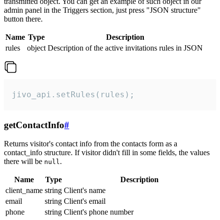
transmitted object. You can get an example of such object in our
admin panel in the Triggers section, just press "JSON structure"
button there.
Name
Type
Description
rules
object
Description of the active invitations rules in JSON
jivo_api.setRules(rules);
getContactInfo
#
Returns visitor's contact info from the contacts form as a
contact_info structure. If visitor didn't fill in some fields, the values
there will be
.
null
Name
Type
Description
client_name
string
Client's name
email
string
Client's email
phone
string
Client's phone number