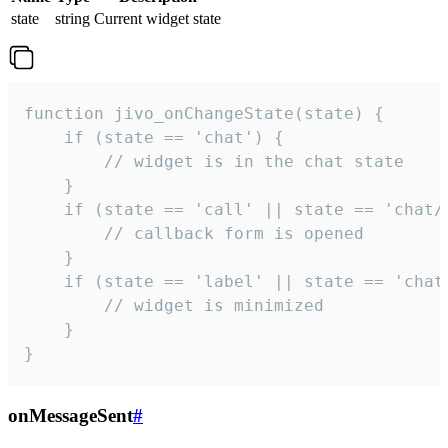
state
string
Current widget state
function jivo_onChangeState(state) {

    if (state == 'chat') {

        // widget is in the chat state

    }

    if (state == 'call' || state == 'chat/c
        // callback form is opened

    }

    if (state == 'label' || state == 'chat/
        // widget is minimized

    }

}
onMessageSent
#