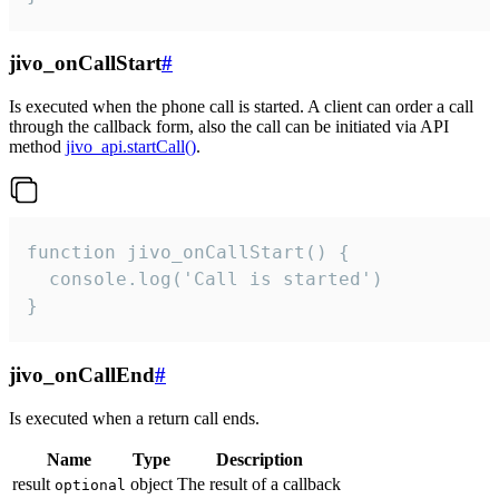
jivo_onCallStart
#
Is executed when the phone call is started. A client can order a call
through the callback form, also the call can be initiated via API
method
jivo_api.startCall()
.
function jivo_onCallStart() {

  console.log('Call is started')

}
jivo_onCallEnd
#
Is executed when a return call ends.
Name
Type
Description
result
object
The result of a callback
optional