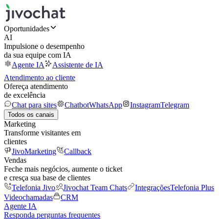
Oportunidades
AI
Impulsione o desempenho
da sua equipe com IA
Agente IA
Assistente de IA
Atendimento ao cliente
Ofereça atendimento
de excelência
Chat para sites
Chatbot
WhatsApp
Instagram
Telegram
Todos os canais
Marketing
Transforme visitantes em
clientes
JivoMarketing
Callback
Vendas
Feche mais negócios, aumente o ticket
e cresça sua base de clientes
Telefonia Jivo
Jivochat Team Chats
Integrações
Telefonia Plus
Videochamadas
CRM
Agente IA
Responda perguntas frequentes