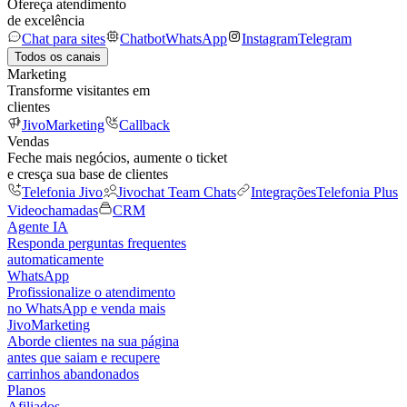
Ofereça atendimento
de excelência
Chat para sites
Chatbot
WhatsApp
Instagram
Telegram
Todos os canais
Marketing
Transforme visitantes em
clientes
JivoMarketing
Callback
Vendas
Feche mais negócios, aumente o ticket
e cresça sua base de clientes
Telefonia Jivo
Jivochat Team Chats
Integrações
Telefonia Plus
Videochamadas
CRM
Agente IA
Responda perguntas frequentes
automaticamente
WhatsApp
Profissionalize o atendimento
no WhatsApp e venda mais
JivoMarketing
Aborde clientes na sua página
antes que saiam e recupere
carrinhos abandonados
Planos
Afiliados