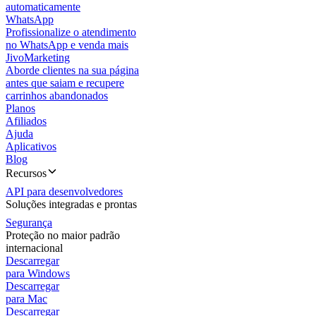
automaticamente
WhatsApp
Profissionalize o atendimento
no WhatsApp e venda mais
JivoMarketing
Aborde clientes na sua página
antes que saiam e recupere
carrinhos abandonados
Planos
Afiliados
Ajuda
Aplicativos
Blog
Recursos
API para desenvolvedores
Soluções integradas e prontas
Segurança
Proteção no maior padrão
internacional
Descarregar
para Windows
Descarregar
para Mac
Descarregar