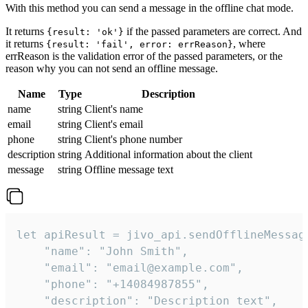
With this method you can send a message in the offline chat mode.
It returns
if the passed parameters are correct. And
{result: 'ok'}
it returns
, where
{result: 'fail', error: errReason}
errReason is the validation error of the passed parameters, or the
reason why you can not send an offline message.
Name
Type
Description
name
string
Client's name
email
string
Client's email
phone
string
Client's phone number
description
string
Additional information about the client
message
string
Offline message text
let apiResult = jivo_api.sendOfflineMessage
    "name": "John Smith",

    "email": "email@example.com",

    "phone": "+14084987855",

    "description": "Description text",
