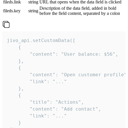
fileds.link
string
URL that opens when the data field is clicked
Description of the data field, added in bold
fileds.key
string
before the field content, separated by a colon
jivo_api.setCustomData([

    {

        "content": "User balance: $56",

    },

    {

        "content": "Open customer profile",
        "link": "..."

    },

    {

        "title": "Actions",

        "content": "Add contact",

        "link": "..."

    }
