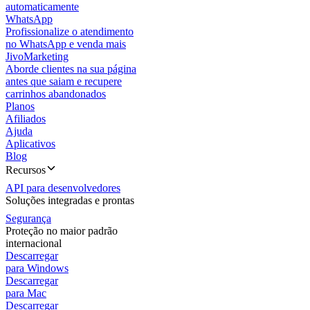
automaticamente
WhatsApp
Profissionalize o atendimento
no WhatsApp e venda mais
JivoMarketing
Aborde clientes na sua página
antes que saiam e recupere
carrinhos abandonados
Planos
Afiliados
Ajuda
Aplicativos
Blog
Recursos
API para desenvolvedores
Soluções integradas e prontas
Segurança
Proteção no maior padrão
internacional
Descarregar
para Windows
Descarregar
para Mac
Descarregar