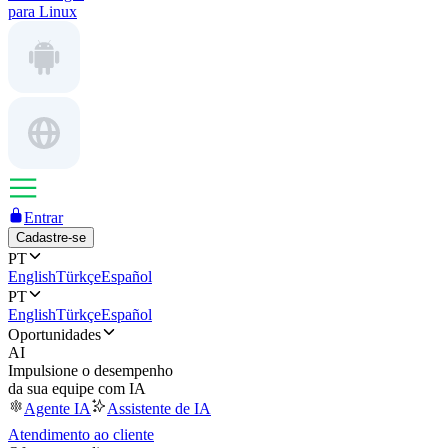
para Linux
Entrar
Cadastre-se
PT
English
Türkçe
Español
PT
English
Türkçe
Español
Oportunidades
AI
Impulsione o desempenho
da sua equipe com IA
Agente IA
Assistente de IA
Atendimento ao cliente