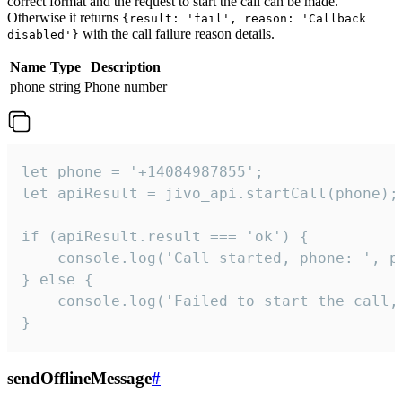
correct format and the request to start the call can be made.
Otherwise it returns
{result: 'fail', reason: 'Callback
with the call failure reason details.
disabled'}
Name
Type
Description
phone
string
Phone number
let phone = '+14084987855';

let apiResult = jivo_api.startCall(phone);

if (apiResult.result === 'ok') {

    console.log('Call started, phone: ', ph
} else {

    console.log('Failed to start the call,
}
sendOfflineMessage
#