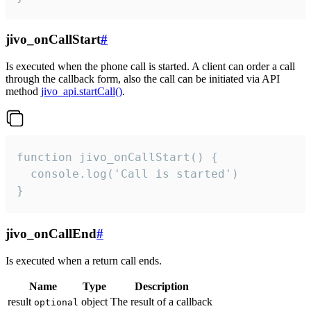
jivo_onCallStart
#
Is executed when the phone call is started. A client can order a call
through the callback form, also the call can be initiated via API
method
jivo_api.startCall()
.
function jivo_onCallStart() {

  console.log('Call is started')

}
jivo_onCallEnd
#
Is executed when a return call ends.
Name
Type
Description
result
object
The result of a callback
optional