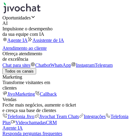
Oportunidades
AI
Impulsione o desempenho
da sua equipe com IA
Agente IA
Assistente de IA
Atendimento ao cliente
Ofereça atendimento
de excelência
Chat para sites
Chatbot
WhatsApp
Instagram
Telegram
Todos os canais
Marketing
Transforme visitantes em
clientes
JivoMarketing
Callback
Vendas
Feche mais negócios, aumente o ticket
e cresça sua base de clientes
Telefonia Jivo
Jivochat Team Chats
Integrações
Telefonia
Plus
Videochamadas
CRM
Agente IA
Responda perguntas frequentes