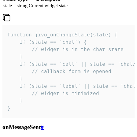
state
string
Current widget state
function jivo_onChangeState(state) {

    if (state == 'chat') {

        // widget is in the chat state

    }

    if (state == 'call' || state == 'chat/c
        // callback form is opened

    }

    if (state == 'label' || state == 'chat/
        // widget is minimized

    }

}
onMessageSent
#