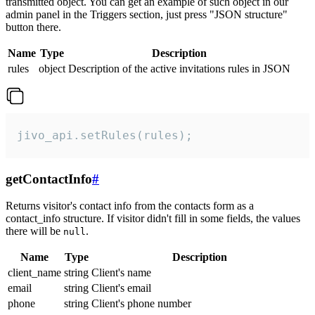
transmitted object. You can get an example of such object in our
admin panel in the Triggers section, just press "JSON structure"
button there.
Name
Type
Description
rules
object
Description of the active invitations rules in JSON
jivo_api.setRules(rules);
getContactInfo
#
Returns visitor's contact info from the contacts form as a
contact_info structure. If visitor didn't fill in some fields, the values
there will be
.
null
Name
Type
Description
client_name
string
Client's name
email
string
Client's email
phone
string
Client's phone number