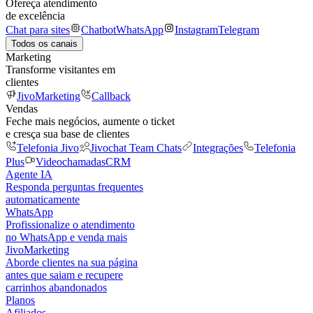
Ofereça atendimento
de excelência
Chat para sites
Chatbot
WhatsApp
Instagram
Telegram
Todos os canais
Marketing
Transforme visitantes em
clientes
JivoMarketing
Callback
Vendas
Feche mais negócios, aumente o ticket
e cresça sua base de clientes
Telefonia Jivo
Jivochat Team Chats
Integrações
Telefonia
Plus
Videochamadas
CRM
Agente IA
Responda perguntas frequentes
automaticamente
WhatsApp
Profissionalize o atendimento
no WhatsApp e venda mais
JivoMarketing
Aborde clientes na sua página
antes que saiam e recupere
carrinhos abandonados
Planos
Afiliados