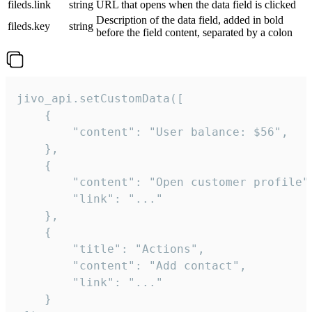
fileds.link
string
URL that opens when the data field is clicked
Description of the data field, added in bold
fileds.key
string
before the field content, separated by a colon
jivo_api.setCustomData([

    {

        "content": "User balance: $56",

    },

    {

        "content": "Open customer profile",
        "link": "..."

    },

    {

        "title": "Actions",

        "content": "Add contact",

        "link": "..."

    }
