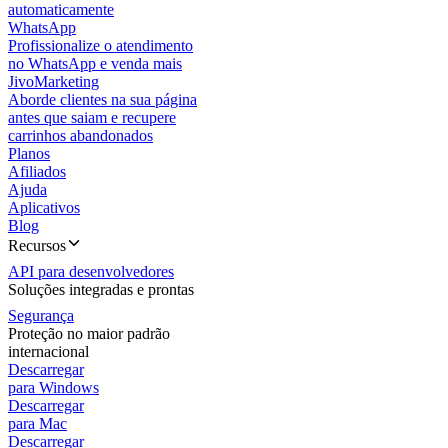
automaticamente
WhatsApp
Profissionalize o atendimento
no WhatsApp e venda mais
JivoMarketing
Aborde clientes na sua página
antes que saiam e recupere
carrinhos abandonados
Planos
Afiliados
Ajuda
Aplicativos
Blog
Recursos
API para desenvolvedores
Soluções integradas e prontas
Segurança
Proteção no maior padrão
internacional
Descarregar
para Windows
Descarregar
para Mac
Descarregar