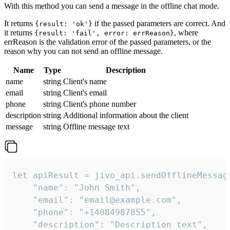
With this method you can send a message in the offline chat mode.
It returns
if the passed parameters are correct. And
{result: 'ok'}
it returns
, where
{result: 'fail', error: errReason}
errReason is the validation error of the passed parameters, or the
reason why you can not send an offline message.
Name
Type
Description
name
string
Client's name
email
string
Client's email
phone
string
Client's phone number
description
string
Additional information about the client
message
string
Offline message text
let apiResult = jivo_api.sendOfflineMessage
    "name": "John Smith",

    "email": "email@example.com",

    "phone": "+14084987855",

    "description": "Description text",
