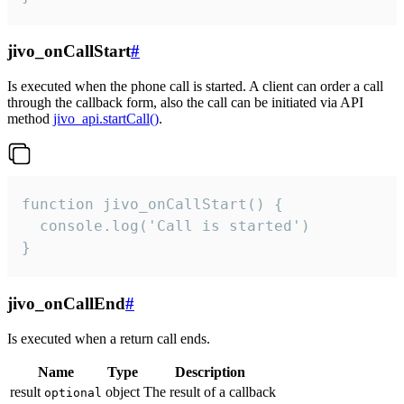
jivo_onCallStart
#
Is executed when the phone call is started. A client can order a call
through the callback form, also the call can be initiated via API
method
jivo_api.startCall()
.
function jivo_onCallStart() {

  console.log('Call is started')

}
jivo_onCallEnd
#
Is executed when a return call ends.
Name
Type
Description
result
object
The result of a callback
optional