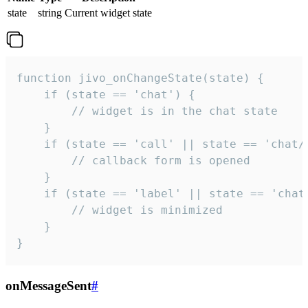
state
string
Current widget state
function jivo_onChangeState(state) {

    if (state == 'chat') {

        // widget is in the chat state

    }

    if (state == 'call' || state == 'chat/c
        // callback form is opened

    }

    if (state == 'label' || state == 'chat/
        // widget is minimized

    }

}
onMessageSent
#