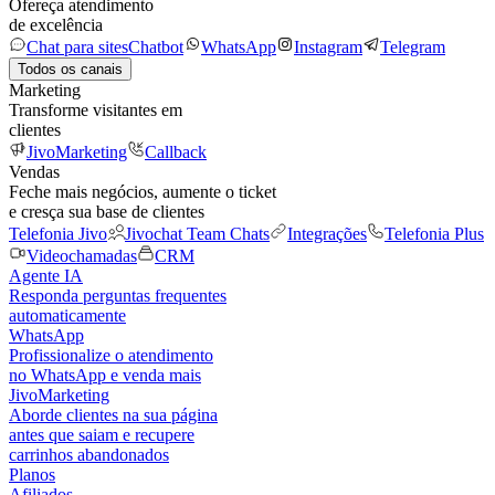
Ofereça atendimento
de excelência
Chat para sites
Chatbot
WhatsApp
Instagram
Telegram
Todos os canais
Marketing
Transforme visitantes em
clientes
JivoMarketing
Callback
Vendas
Feche mais negócios, aumente o ticket
e cresça sua base de clientes
Telefonia Jivo
Jivochat Team Chats
Integrações
Telefonia Plus
Videochamadas
CRM
Agente IA
Responda perguntas frequentes
automaticamente
WhatsApp
Profissionalize o atendimento
no WhatsApp e venda mais
JivoMarketing
Aborde clientes na sua página
antes que saiam e recupere
carrinhos abandonados
Planos
Afiliados