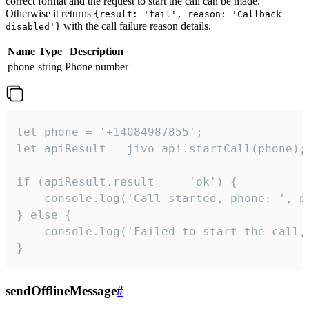
correct format and the request to start the call can be made.
Otherwise it returns
{result: 'fail', reason: 'Callback
with the call failure reason details.
disabled'}
Name
Type
Description
phone
string
Phone number
let phone = '+14084987855';

let apiResult = jivo_api.startCall(phone);

if (apiResult.result === 'ok') {

    console.log('Call started, phone: ', ph
} else {

    console.log('Failed to start the call,
}
sendOfflineMessage
#