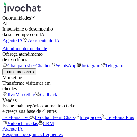
Oportunidades
AI
Impulsione o desempenho
da sua equipe com IA
Agente IA
Assistente de IA
Atendimento ao cliente
Ofereça atendimento
de excelência
Chat para sites
Chatbot
WhatsApp
Instagram
Telegram
Todos os canais
Marketing
Transforme visitantes em
clientes
JivoMarketing
Callback
Vendas
Feche mais negócios, aumente o ticket
e cresça sua base de clientes
Telefonia Jivo
Jivochat Team Chats
Integrações
Telefonia Plus
Videochamadas
CRM
Agente IA
Responda perguntas frequentes