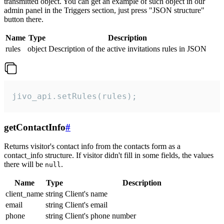
transmitted object. You can get an example of such object in our
admin panel in the Triggers section, just press "JSON structure"
button there.
Name
Type
Description
rules
object
Description of the active invitations rules in JSON
jivo_api.setRules(rules);
getContactInfo
#
Returns visitor's contact info from the contacts form as a
contact_info structure. If visitor didn't fill in some fields, the values
there will be
.
null
Name
Type
Description
client_name
string
Client's name
email
string
Client's email
phone
string
Client's phone number