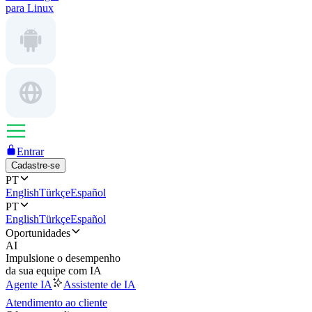
para Linux
Entrar
Cadastre-se
PT
English
Türkçe
Español
PT
English
Türkçe
Español
Oportunidades
AI
Impulsione o desempenho
da sua equipe com IA
Agente IA
Assistente de IA
Atendimento ao cliente