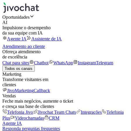
Oportunidades
AI
Impulsione o desempenho
da sua equipe com IA
Agente IA
Assistente de IA
Atendimento ao cliente
Ofereça atendimento
de excelência
Chat para sites
Chatbot
WhatsApp
Instagram
Telegram
Todos os canais
Marketing
Transforme visitantes em
clientes
JivoMarketing
Callback
Vendas
Feche mais negócios, aumente o ticket
e cresça sua base de clientes
Telefonia Jivo
Jivochat Team Chats
Integrações
Telefonia
Plus
Videochamadas
CRM
Agente IA
Responda perguntas frequentes