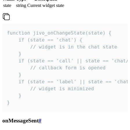
state
string
Current widget state
function jivo_onChangeState(state) {

    if (state == 'chat') {

        // widget is in the chat state

    }

    if (state == 'call' || state == 'chat/c
        // callback form is opened

    }

    if (state == 'label' || state == 'chat/
        // widget is minimized

    }

}
onMessageSent
#