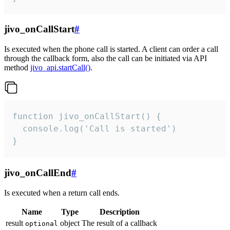
jivo_onCallStart
#
Is executed when the phone call is started. A client can order a call
through the callback form, also the call can be initiated via API
method
jivo_api.startCall()
.
function jivo_onCallStart() {

  console.log('Call is started')

}
jivo_onCallEnd
#
Is executed when a return call ends.
Name
Type
Description
result
object
The result of a callback
optional