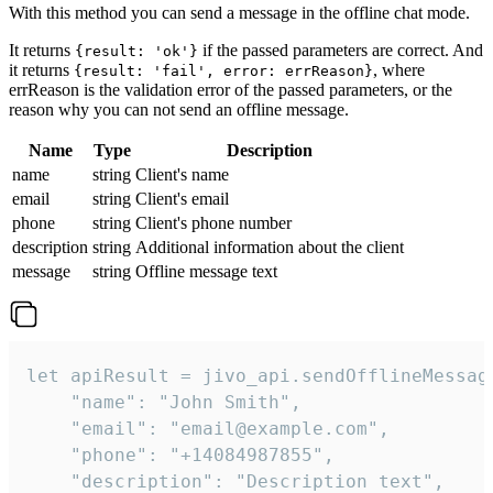
With this method you can send a message in the offline chat mode.
It returns
if the passed parameters are correct. And
{result: 'ok'}
it returns
, where
{result: 'fail', error: errReason}
errReason is the validation error of the passed parameters, or the
reason why you can not send an offline message.
Name
Type
Description
name
string
Client's name
email
string
Client's email
phone
string
Client's phone number
description
string
Additional information about the client
message
string
Offline message text
let apiResult = jivo_api.sendOfflineMessage
    "name": "John Smith",

    "email": "email@example.com",

    "phone": "+14084987855",

    "description": "Description text",
