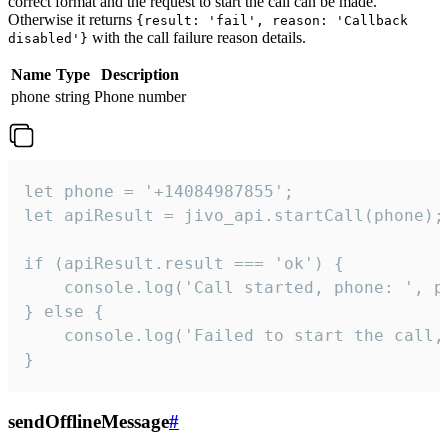
correct format and the request to start the call can be made.
Otherwise it returns
{result: 'fail', reason: 'Callback
with the call failure reason details.
disabled'}
Name
Type
Description
phone
string
Phone number
let phone = '+14084987855';

let apiResult = jivo_api.startCall(phone);

if (apiResult.result === 'ok') {

    console.log('Call started, phone: ', ph
} else {

    console.log('Failed to start the call,
}
sendOfflineMessage
#