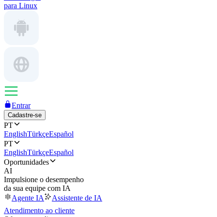
para Linux
Entrar
Cadastre-se
PT
English
Türkçe
Español
PT
English
Türkçe
Español
Oportunidades
AI
Impulsione o desempenho
da sua equipe com IA
Agente IA
Assistente de IA
Atendimento ao cliente