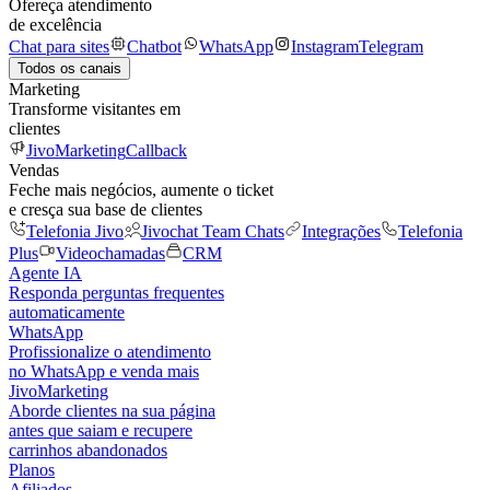
Ofereça atendimento
de excelência
Chat para sites
Chatbot
WhatsApp
Instagram
Telegram
Todos os canais
Marketing
Transforme visitantes em
clientes
JivoMarketing
Callback
Vendas
Feche mais negócios, aumente o ticket
e cresça sua base de clientes
Telefonia Jivo
Jivochat Team Chats
Integrações
Telefonia
Plus
Videochamadas
CRM
Agente IA
Responda perguntas frequentes
automaticamente
WhatsApp
Profissionalize o atendimento
no WhatsApp e venda mais
JivoMarketing
Aborde clientes na sua página
antes que saiam e recupere
carrinhos abandonados
Planos
Afiliados