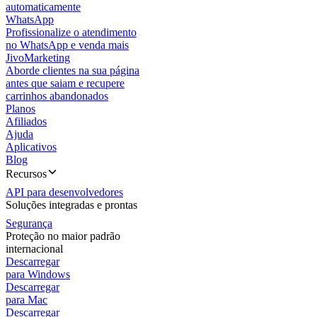
automaticamente
WhatsApp
Profissionalize o atendimento
no WhatsApp e venda mais
JivoMarketing
Aborde clientes na sua página
antes que saiam e recupere
carrinhos abandonados
Planos
Afiliados
Ajuda
Aplicativos
Blog
Recursos
API para desenvolvedores
Soluções integradas e prontas
Segurança
Proteção no maior padrão
internacional
Descarregar
para Windows
Descarregar
para Mac
Descarregar