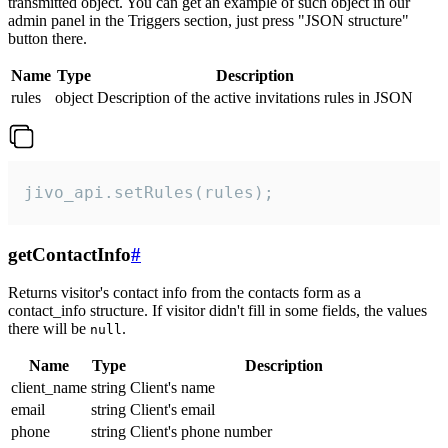
transmitted object. You can get an example of such object in our
admin panel in the Triggers section, just press "JSON structure"
button there.
Name
Type
Description
rules
object
Description of the active invitations rules in JSON
jivo_api.setRules(rules);
getContactInfo
#
Returns visitor's contact info from the contacts form as a
contact_info structure. If visitor didn't fill in some fields, the values
there will be
.
null
Name
Type
Description
client_name
string
Client's name
email
string
Client's email
phone
string
Client's phone number