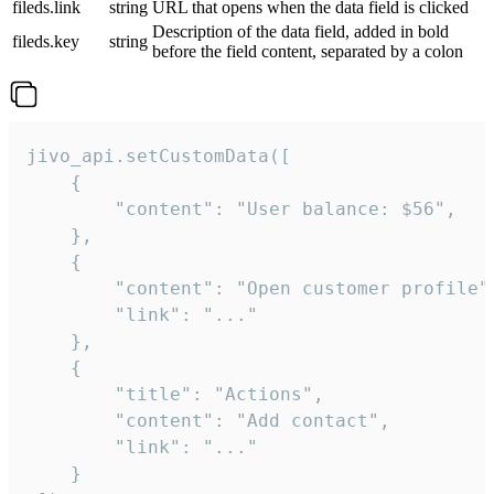
fileds.link
string
URL that opens when the data field is clicked
Description of the data field, added in bold
fileds.key
string
before the field content, separated by a colon
jivo_api.setCustomData([

    {

        "content": "User balance: $56",

    },

    {

        "content": "Open customer profile",
        "link": "..."

    },

    {

        "title": "Actions",

        "content": "Add contact",

        "link": "..."

    }
