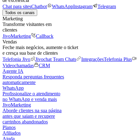
de excelência
Chat para sites
Chatbot
WhatsApp
Instagram
Telegram
Todos os canais
Marketing
Transforme visitantes em
clientes
JivoMarketing
Callback
Vendas
Feche mais negócios, aumente o ticket
e cresça sua base de clientes
Telefonia Jivo
Jivochat Team Chats
Integrações
Telefonia Plus
Videochamadas
CRM
Agente IA
Responda perguntas frequentes
automaticamente
WhatsApp
Profissionalize o atendimento
no WhatsApp e venda mais
JivoMarketing
Aborde clientes na sua página
antes que saiam e recupere
carrinhos abandonados
Planos
Afiliados
Ajuda