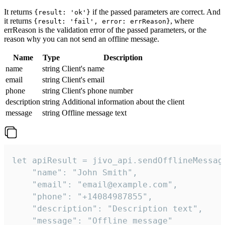
It returns
if the passed parameters are correct. And
{result: 'ok'}
it returns
, where
{result: 'fail', error: errReason}
errReason is the validation error of the passed parameters, or the
reason why you can not send an offline message.
Name
Type
Description
name
string
Client's name
email
string
Client's email
phone
string
Client's phone number
description
string
Additional information about the client
message
string
Offline message text
let apiResult = jivo_api.sendOfflineMessage
    "name": "John Smith",

    "email": "email@example.com",

    "phone": "+14084987855",

    "description": "Description text",

    "message": "Offline message"
