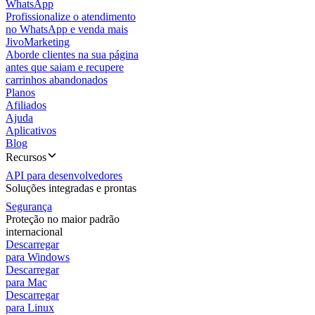
WhatsApp
Profissionalize o atendimento
no WhatsApp e venda mais
JivoMarketing
Aborde clientes na sua página
antes que saiam e recupere
carrinhos abandonados
Planos
Afiliados
Ajuda
Aplicativos
Blog
Recursos
API para desenvolvedores
Soluções integradas e prontas
Segurança
Proteção no maior padrão
internacional
Descarregar
para Windows
Descarregar
para Mac
Descarregar
para Linux