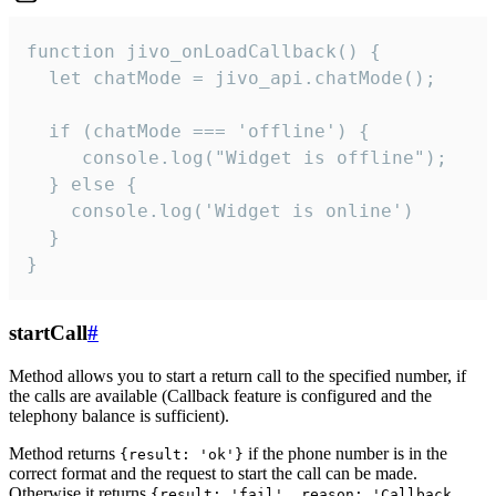
function jivo_onLoadCallback() {

  let chatMode = jivo_api.chatMode();

  if (chatMode === 'offline') {

     console.log("Widget is offline");

  } else {

    console.log('Widget is online')

  }

}
startCall
#
Method allows you to start a return call to the specified number, if
the calls are available (Callback feature is configured and the
telephony balance is sufficient).
Method returns
if the phone number is in the
{result: 'ok'}
correct format and the request to start the call can be made.
Otherwise it returns
{result: 'fail', reason: 'Callback