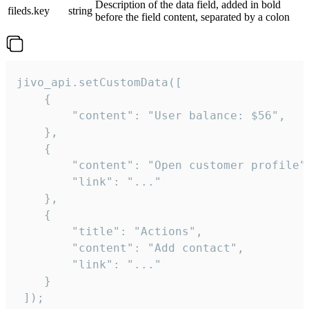
Description of the data field, added in bold
fileds.key
string
before the field content, separated by a colon
jivo_api.setCustomData([

    {

        "content": "User balance: $56",

    },

    {

        "content": "Open customer profile",
        "link": "..."

    },

    {

        "title": "Actions",

        "content": "Add contact",

        "link": "..."

    }

 ]);