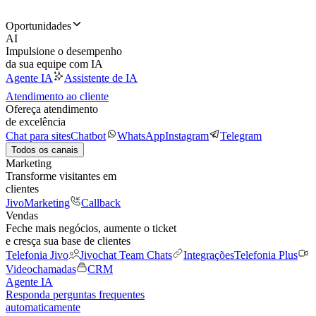
Oportunidades
AI
Impulsione o desempenho
da sua equipe com IA
Agente IA
Assistente de IA
Atendimento ao cliente
Ofereça atendimento
de excelência
Chat para sites
Chatbot
WhatsApp
Instagram
Telegram
Todos os canais
Marketing
Transforme visitantes em
clientes
JivoMarketing
Callback
Vendas
Feche mais negócios, aumente o ticket
e cresça sua base de clientes
Telefonia Jivo
Jivochat Team Chats
Integrações
Telefonia Plus
Videochamadas
CRM
Agente IA
Responda perguntas frequentes
automaticamente