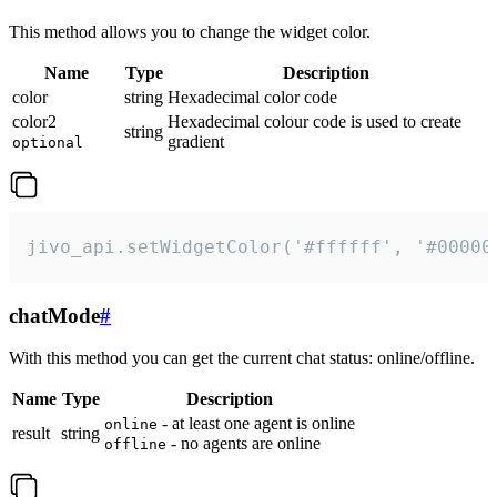
This method allows you to change the widget color.
Name
Type
Description
color
string
Hexadecimal color code
color2
Hexadecimal colour code is used to create
string
gradient
optional
jivo_api.setWidgetColor('#ffffff', '#00000
chatMode
#
With this method you can get the current chat status: online/offline.
Name
Type
Description
- at least one agent is online
online
result
string
- no agents are online
offline