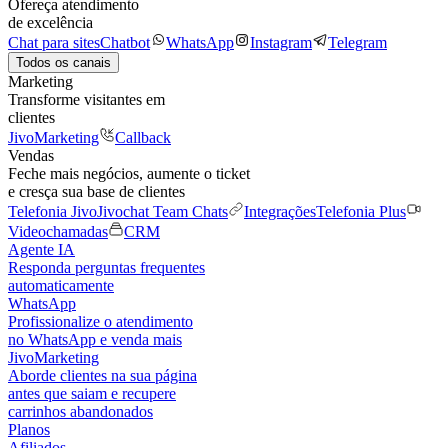
Ofereça atendimento
de excelência
Chat para sites
Chatbot
WhatsApp
Instagram
Telegram
Todos os canais
Marketing
Transforme visitantes em
clientes
JivoMarketing
Callback
Vendas
Feche mais negócios, aumente o ticket
e cresça sua base de clientes
Telefonia Jivo
Jivochat Team Chats
Integrações
Telefonia Plus
Videochamadas
CRM
Agente IA
Responda perguntas frequentes
automaticamente
WhatsApp
Profissionalize o atendimento
no WhatsApp e venda mais
JivoMarketing
Aborde clientes na sua página
antes que saiam e recupere
carrinhos abandonados
Planos
Afiliados