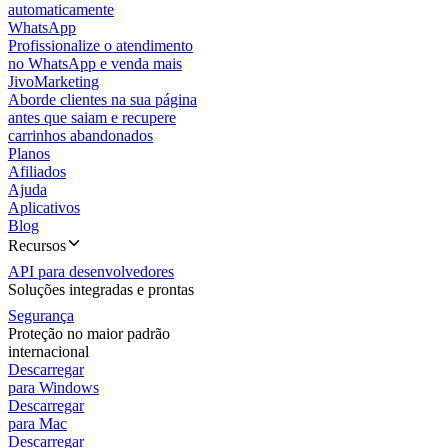
automaticamente
WhatsApp
Profissionalize o atendimento
no WhatsApp e venda mais
JivoMarketing
Aborde clientes na sua página
antes que saiam e recupere
carrinhos abandonados
Planos
Afiliados
Ajuda
Aplicativos
Blog
Recursos
API para desenvolvedores
Soluções integradas e prontas
Segurança
Proteção no maior padrão
internacional
Descarregar
para Windows
Descarregar
para Mac
Descarregar