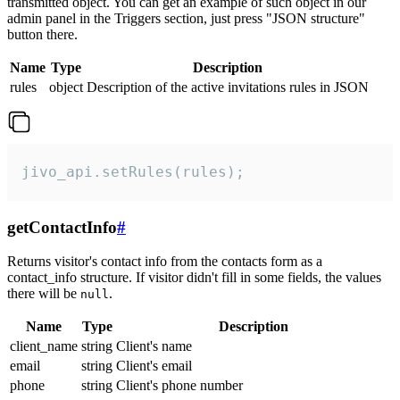
transmitted object. You can get an example of such object in our
admin panel in the Triggers section, just press "JSON structure"
button there.
Name
Type
Description
rules
object
Description of the active invitations rules in JSON
jivo_api.setRules(rules);
getContactInfo
#
Returns visitor's contact info from the contacts form as a
contact_info structure. If visitor didn't fill in some fields, the values
there will be
.
null
Name
Type
Description
client_name
string
Client's name
email
string
Client's email
phone
string
Client's phone number