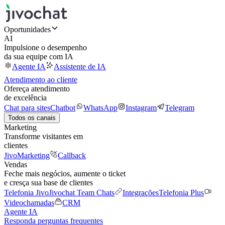
Oportunidades
AI
Impulsione o desempenho
da sua equipe com IA
Agente IA
Assistente de IA
Atendimento ao cliente
Ofereça atendimento
de excelência
Chat para sites
Chatbot
WhatsApp
Instagram
Telegram
Todos os canais
Marketing
Transforme visitantes em
clientes
JivoMarketing
Callback
Vendas
Feche mais negócios, aumente o ticket
e cresça sua base de clientes
Telefonia Jivo
Jivochat Team Chats
Integrações
Telefonia Plus
Videochamadas
CRM
Agente IA
Responda perguntas frequentes