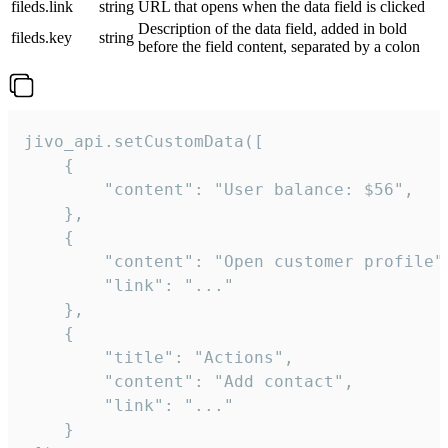
fileds.link
string
URL that opens when the data field is clicked
Description of the data field, added in bold
fileds.key
string
before the field content, separated by a colon
jivo_api.setCustomData([

    {

        "content": "User balance: $56",

    },

    {

        "content": "Open customer profile",
        "link": "..."

    },

    {

        "title": "Actions",

        "content": "Add contact",

        "link": "..."

    }
