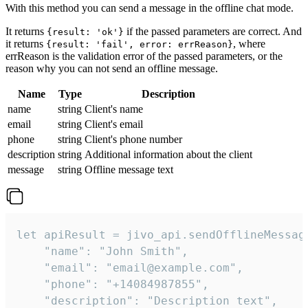
With this method you can send a message in the offline chat mode.
It returns
if the passed parameters are correct. And
{result: 'ok'}
it returns
, where
{result: 'fail', error: errReason}
errReason is the validation error of the passed parameters, or the
reason why you can not send an offline message.
Name
Type
Description
name
string
Client's name
email
string
Client's email
phone
string
Client's phone number
description
string
Additional information about the client
message
string
Offline message text
let apiResult = jivo_api.sendOfflineMessage
    "name": "John Smith",

    "email": "email@example.com",

    "phone": "+14084987855",

    "description": "Description text",
