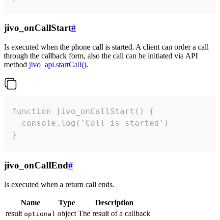
jivo_onCallStart
#
Is executed when the phone call is started. A client can order a call
through the callback form, also the call can be initiated via API
method
jivo_api.startCall()
.
function jivo_onCallStart() {

  console.log('Call is started')

}
jivo_onCallEnd
#
Is executed when a return call ends.
Name
Type
Description
result
object
The result of a callback
optional