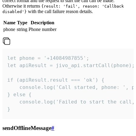
correct format and the request to start the call can be made.
Otherwise it returns
{result: 'fail', reason: 'Callback
with the call failure reason details.
disabled'}
Name
Type
Description
phone
string
Phone number
let phone = '+14084987855';

let apiResult = jivo_api.startCall(phone);

if (apiResult.result === 'ok') {

    console.log('Call started, phone: ', ph
} else {

    console.log('Failed to start the call,
}
sendOfflineMessage
#