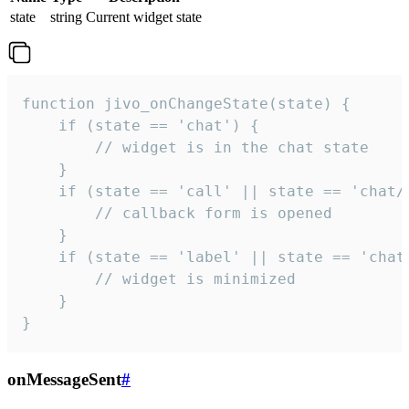
state
string
Current widget state
function jivo_onChangeState(state) {

    if (state == 'chat') {

        // widget is in the chat state

    }

    if (state == 'call' || state == 'chat/c
        // callback form is opened

    }

    if (state == 'label' || state == 'chat/
        // widget is minimized

    }

}
onMessageSent
#