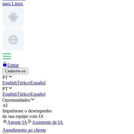
para Linux
Entrar
Cadastre-se
PT
English
Türkçe
Español
PT
English
Türkçe
Español
Oportunidades
AI
Impulsione o desempenho
da sua equipe com IA
Agente IA
Assistente de IA
Atendimento ao cliente