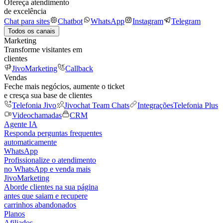
Ofereça atendimento
de excelência
Chat para sites
Chatbot
WhatsApp
Instagram
Telegram
Todos os canais
Marketing
Transforme visitantes em
clientes
JivoMarketing
Callback
Vendas
Feche mais negócios, aumente o ticket
e cresça sua base de clientes
Telefonia Jivo
Jivochat Team Chats
Integrações
Telefonia Plus
Videochamadas
CRM
Agente IA
Responda perguntas frequentes
automaticamente
WhatsApp
Profissionalize o atendimento
no WhatsApp e venda mais
JivoMarketing
Aborde clientes na sua página
antes que saiam e recupere
carrinhos abandonados
Planos
Afiliados