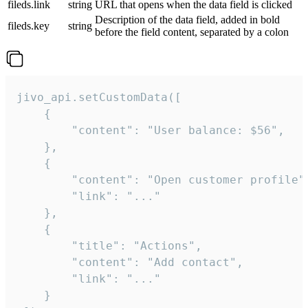
fileds.link
string
URL that opens when the data field is clicked
Description of the data field, added in bold
fileds.key
string
before the field content, separated by a colon
jivo_api.setCustomData([

    {

        "content": "User balance: $56",

    },

    {

        "content": "Open customer profile",
        "link": "..."

    },

    {

        "title": "Actions",

        "content": "Add contact",

        "link": "..."

    }
