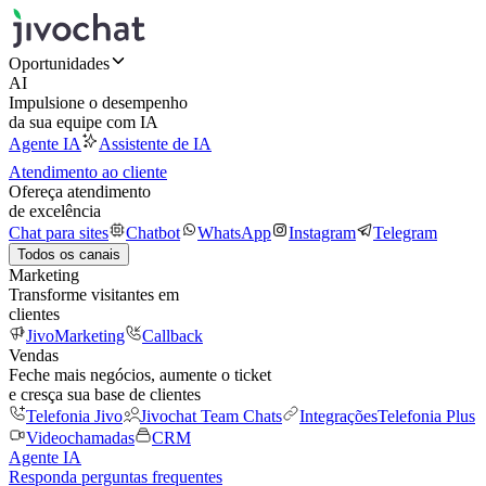
Oportunidades
AI
Impulsione o desempenho
da sua equipe com IA
Agente IA
Assistente de IA
Atendimento ao cliente
Ofereça atendimento
de excelência
Chat para sites
Chatbot
WhatsApp
Instagram
Telegram
Todos os canais
Marketing
Transforme visitantes em
clientes
JivoMarketing
Callback
Vendas
Feche mais negócios, aumente o ticket
e cresça sua base de clientes
Telefonia Jivo
Jivochat Team Chats
Integrações
Telefonia Plus
Videochamadas
CRM
Agente IA
Responda perguntas frequentes