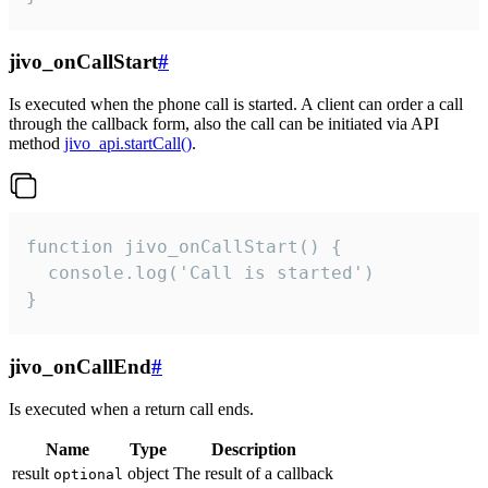
jivo_onCallStart
#
Is executed when the phone call is started. A client can order a call
through the callback form, also the call can be initiated via API
method
jivo_api.startCall()
.
function jivo_onCallStart() {

  console.log('Call is started')

}
jivo_onCallEnd
#
Is executed when a return call ends.
Name
Type
Description
result
object
The result of a callback
optional