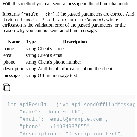
With this method you can send a message in the offline chat mode.
It returns
if the passed parameters are correct. And
{result: 'ok'}
it returns
, where
{result: 'fail', error: errReason}
errReason is the validation error of the passed parameters, or the
reason why you can not send an offline message.
Name
Type
Description
name
string
Client's name
email
string
Client's email
phone
string
Client's phone number
description
string
Additional information about the client
message
string
Offline message text
let apiResult = jivo_api.sendOfflineMessage
    "name": "John Smith",

    "email": "email@example.com",

    "phone": "+14084987855",

    "description": "Description text",
