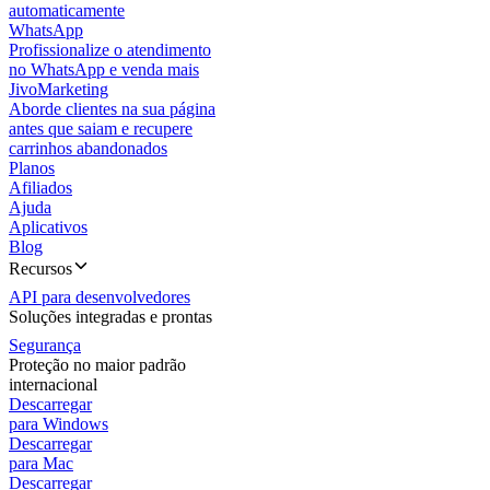
automaticamente
WhatsApp
Profissionalize o atendimento
no WhatsApp e venda mais
JivoMarketing
Aborde clientes na sua página
antes que saiam e recupere
carrinhos abandonados
Planos
Afiliados
Ajuda
Aplicativos
Blog
Recursos
API para desenvolvedores
Soluções integradas e prontas
Segurança
Proteção no maior padrão
internacional
Descarregar
para Windows
Descarregar
para Mac
Descarregar