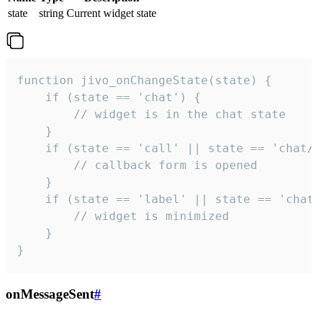
state
string
Current widget state
function jivo_onChangeState(state) {

    if (state == 'chat') {

        // widget is in the chat state

    }

    if (state == 'call' || state == 'chat/c
        // callback form is opened

    }

    if (state == 'label' || state == 'chat/
        // widget is minimized

    }

}
onMessageSent
#