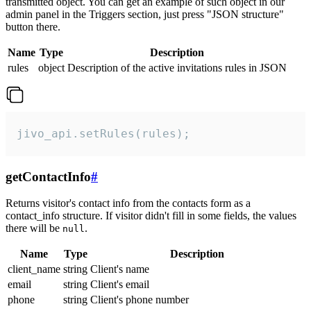
transmitted object. You can get an example of such object in our
admin panel in the Triggers section, just press "JSON structure"
button there.
Name
Type
Description
rules
object
Description of the active invitations rules in JSON
jivo_api.setRules(rules);
getContactInfo
#
Returns visitor's contact info from the contacts form as a
contact_info structure. If visitor didn't fill in some fields, the values
there will be
.
null
Name
Type
Description
client_name
string
Client's name
email
string
Client's email
phone
string
Client's phone number