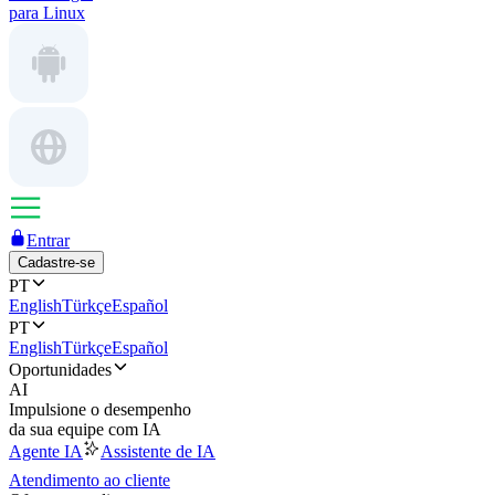
para Linux
Entrar
Cadastre-se
PT
English
Türkçe
Español
PT
English
Türkçe
Español
Oportunidades
AI
Impulsione o desempenho
da sua equipe com IA
Agente IA
Assistente de IA
Atendimento ao cliente