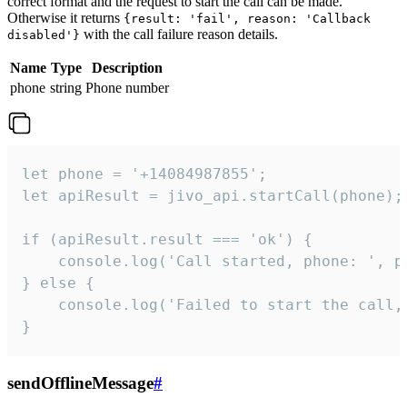
correct format and the request to start the call can be made.
Otherwise it returns
{result: 'fail', reason: 'Callback
with the call failure reason details.
disabled'}
Name
Type
Description
phone
string
Phone number
let phone = '+14084987855';

let apiResult = jivo_api.startCall(phone);

if (apiResult.result === 'ok') {

    console.log('Call started, phone: ', ph
} else {

    console.log('Failed to start the call,
}
sendOfflineMessage
#