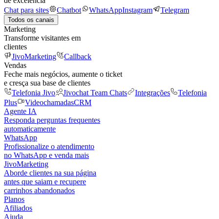
de excelência
Chat para sites
Chatbot
WhatsApp
Instagram
Telegram
Todos os canais
Marketing
Transforme visitantes em
clientes
JivoMarketing
Callback
Vendas
Feche mais negócios, aumente o ticket
e cresça sua base de clientes
Telefonia Jivo
Jivochat Team Chats
Integrações
Telefonia
Plus
Videochamadas
CRM
Agente IA
Responda perguntas frequentes
automaticamente
WhatsApp
Profissionalize o atendimento
no WhatsApp e venda mais
JivoMarketing
Aborde clientes na sua página
antes que saiam e recupere
carrinhos abandonados
Planos
Afiliados
Ajuda