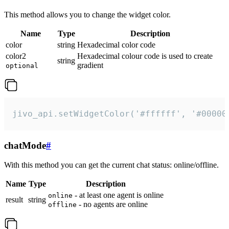
This method allows you to change the widget color.
Name
Type
Description
color
string
Hexadecimal color code
color2
Hexadecimal colour code is used to create
string
gradient
optional
jivo_api.setWidgetColor('#ffffff', '#00000
chatMode
#
With this method you can get the current chat status: online/offline.
Name
Type
Description
- at least one agent is online
online
result
string
- no agents are online
offline