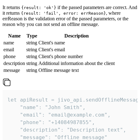
It returns
if the passed parameters are correct. And
{result: 'ok'}
it returns
, where
{result: 'fail', error: errReason}
errReason is the validation error of the passed parameters, or the
reason why you can not send an offline message.
Name
Type
Description
name
string
Client's name
email
string
Client's email
phone
string
Client's phone number
description
string
Additional information about the client
message
string
Offline message text
let apiResult = jivo_api.sendOfflineMessage
    "name": "John Smith",

    "email": "email@example.com",

    "phone": "+14084987855",

    "description": "Description text",

    "message": "Offline message"
