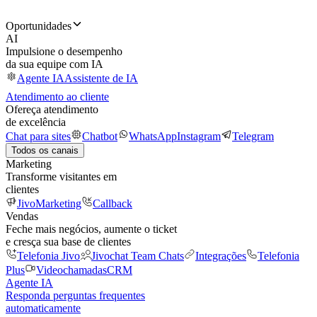
Oportunidades
AI
Impulsione o desempenho
da sua equipe com IA
Agente IA
Assistente de IA
Atendimento ao cliente
Ofereça atendimento
de excelência
Chat para sites
Chatbot
WhatsApp
Instagram
Telegram
Todos os canais
Marketing
Transforme visitantes em
clientes
JivoMarketing
Callback
Vendas
Feche mais negócios, aumente o ticket
e cresça sua base de clientes
Telefonia Jivo
Jivochat Team Chats
Integrações
Telefonia
Plus
Videochamadas
CRM
Agente IA
Responda perguntas frequentes
automaticamente