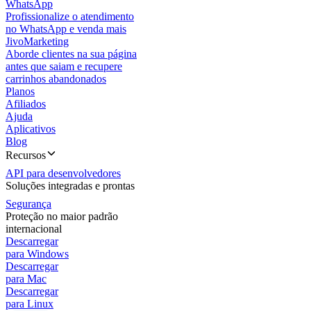
WhatsApp
Profissionalize o atendimento
no WhatsApp e venda mais
JivoMarketing
Aborde clientes na sua página
antes que saiam e recupere
carrinhos abandonados
Planos
Afiliados
Ajuda
Aplicativos
Blog
Recursos
API para desenvolvedores
Soluções integradas e prontas
Segurança
Proteção no maior padrão
internacional
Descarregar
para Windows
Descarregar
para Mac
Descarregar
para Linux