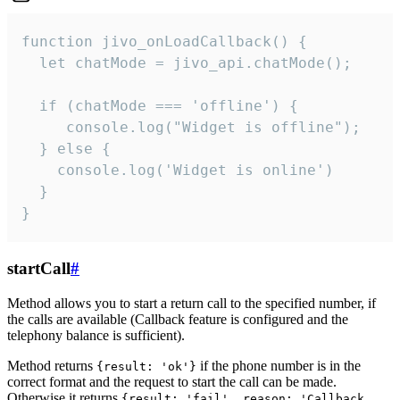
function jivo_onLoadCallback() {

  let chatMode = jivo_api.chatMode();

  if (chatMode === 'offline') {

     console.log("Widget is offline");

  } else {

    console.log('Widget is online')

  }

}
startCall
#
Method allows you to start a return call to the specified number, if
the calls are available (Callback feature is configured and the
telephony balance is sufficient).
Method returns
if the phone number is in the
{result: 'ok'}
correct format and the request to start the call can be made.
Otherwise it returns
{result: 'fail', reason: 'Callback