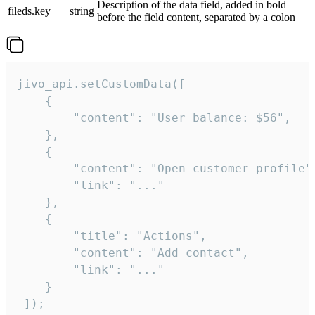
Description of the data field, added in bold
fileds.key
string
before the field content, separated by a colon
jivo_api.setCustomData([

    {

        "content": "User balance: $56",

    },

    {

        "content": "Open customer profile",
        "link": "..."

    },

    {

        "title": "Actions",

        "content": "Add contact",

        "link": "..."

    }

 ]);