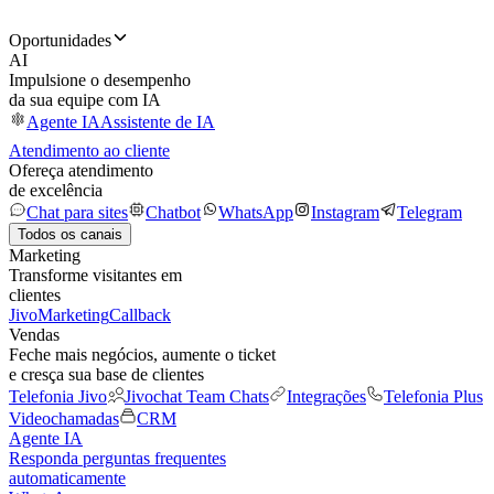
Oportunidades
AI
Impulsione o desempenho
da sua equipe com IA
Agente IA
Assistente de IA
Atendimento ao cliente
Ofereça atendimento
de excelência
Chat para sites
Chatbot
WhatsApp
Instagram
Telegram
Todos os canais
Marketing
Transforme visitantes em
clientes
JivoMarketing
Callback
Vendas
Feche mais negócios, aumente o ticket
e cresça sua base de clientes
Telefonia Jivo
Jivochat Team Chats
Integrações
Telefonia Plus
Videochamadas
CRM
Agente IA
Responda perguntas frequentes
automaticamente