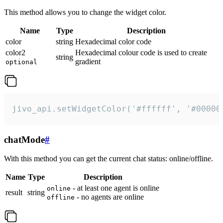
This method allows you to change the widget color.
Name
Type
Description
color
string
Hexadecimal color code
color2
Hexadecimal colour code is used to create
string
gradient
optional
jivo_api.setWidgetColor('#ffffff', '#00000
chatMode
#
With this method you can get the current chat status: online/offline.
Name
Type
Description
- at least one agent is online
online
result
string
- no agents are online
offline