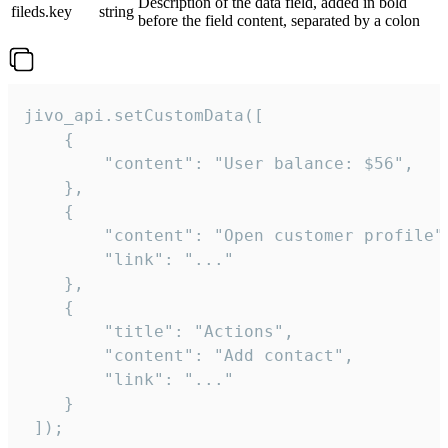
Description of the data field, added in bold
fileds.key
string
before the field content, separated by a colon
jivo_api.setCustomData([

    {

        "content": "User balance: $56",

    },

    {

        "content": "Open customer profile",
        "link": "..."

    },

    {

        "title": "Actions",

        "content": "Add contact",

        "link": "..."

    }

 ]);