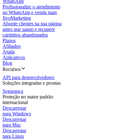
WhatsApp
Profissionalize o atendimento
no WhatsApp e venda mais
JivoMarketing
Aborde clientes na sua página
antes que saiam e recupere
carrinhos abandonados
Planos
Afiliados
Ajuda
Aplicativos
Blog
Recursos
API para desenvolvedores
Soluções integradas e prontas
Segurança
Proteção no maior padrão
internacional
Descarregar
para Windows
Descarregar
para Mac
Descarregar
para Linux