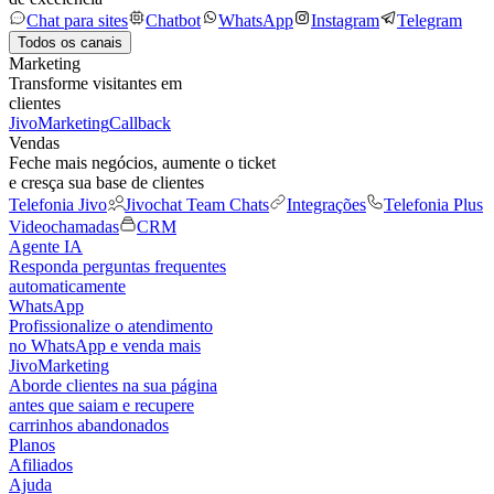
Chat para sites
Chatbot
WhatsApp
Instagram
Telegram
Todos os canais
Marketing
Transforme visitantes em
clientes
JivoMarketing
Callback
Vendas
Feche mais negócios, aumente o ticket
e cresça sua base de clientes
Telefonia Jivo
Jivochat Team Chats
Integrações
Telefonia Plus
Videochamadas
CRM
Agente IA
Responda perguntas frequentes
automaticamente
WhatsApp
Profissionalize o atendimento
no WhatsApp e venda mais
JivoMarketing
Aborde clientes na sua página
antes que saiam e recupere
carrinhos abandonados
Planos
Afiliados
Ajuda