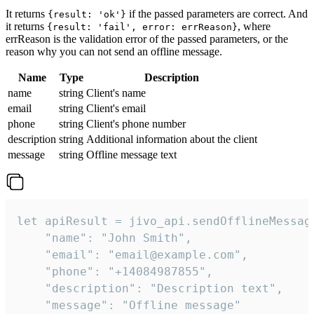
It returns
if the passed parameters are correct. And
{result: 'ok'}
it returns
, where
{result: 'fail', error: errReason}
errReason is the validation error of the passed parameters, or the
reason why you can not send an offline message.
Name
Type
Description
name
string
Client's name
email
string
Client's email
phone
string
Client's phone number
description
string
Additional information about the client
message
string
Offline message text
let apiResult = jivo_api.sendOfflineMessage
    "name": "John Smith",

    "email": "email@example.com",

    "phone": "+14084987855",

    "description": "Description text",

    "message": "Offline message"
