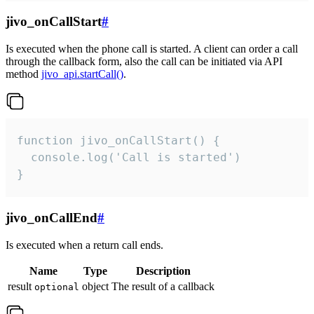
jivo_onCallStart
#
Is executed when the phone call is started. A client can order a call
through the callback form, also the call can be initiated via API
method
jivo_api.startCall()
.
function jivo_onCallStart() {

  console.log('Call is started')

}
jivo_onCallEnd
#
Is executed when a return call ends.
Name
Type
Description
result
object
The result of a callback
optional