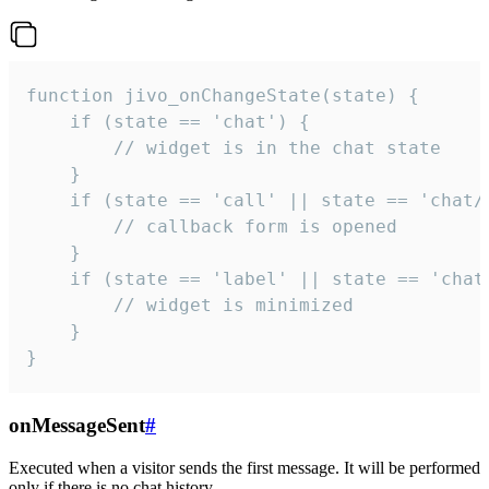
function jivo_onChangeState(state) {

    if (state == 'chat') {

        // widget is in the chat state

    }

    if (state == 'call' || state == 'chat/c
        // callback form is opened

    }

    if (state == 'label' || state == 'chat/
        // widget is minimized

    }

}
onMessageSent
#
Executed when a visitor sends the first message. It will be performed
only if there is no chat history.