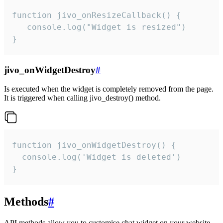
function jivo_onResizeCallback() {

   console.log("Widget is resized")

}
jivo_onWidgetDestroy
#
Is executed when the widget is completely removed from the page.
It is triggered when calling jivo_destroy() method.
function jivo_onWidgetDestroy() {

  console.log('Widget is deleted')

}
Methods
#
API methods allow you to customise chat widget on your website.