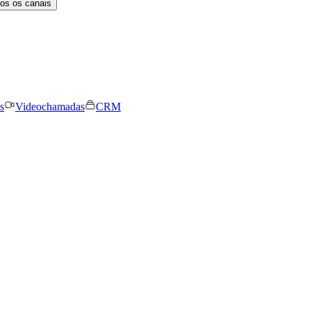
os os canais
s
Videochamadas
CRM