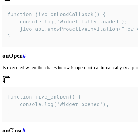
function jivo_onLoadCallback() {

    console.log('Widget fully loaded');

    jivo_api.showProactiveInvitation("How c
}
onOpen
#
Is executed when the chat window is open both automatically (via proa
function jivo_onOpen() {

    console.log('Widget opened');

}
onClose
#