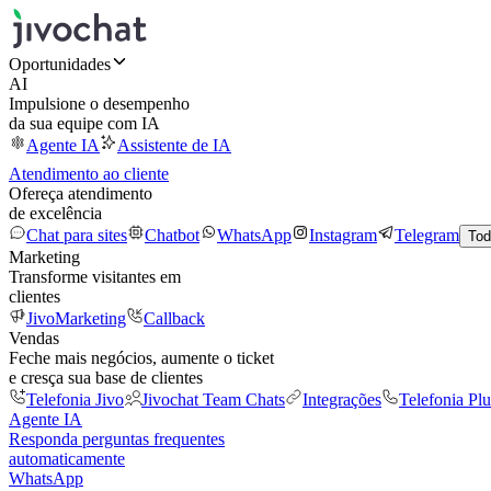
Oportunidades
AI
Impulsione o desempenho
da sua equipe com IA
Agente IA
Assistente de IA
Atendimento ao cliente
Ofereça atendimento
de excelência
Chat para sites
Chatbot
WhatsApp
Instagram
Telegram
Tod
Marketing
Transforme visitantes em
clientes
JivoMarketing
Callback
Vendas
Feche mais negócios, aumente o ticket
e cresça sua base de clientes
Telefonia Jivo
Jivochat Team Chats
Integrações
Telefonia Plu
Agente IA
Responda perguntas frequentes
automaticamente
WhatsApp