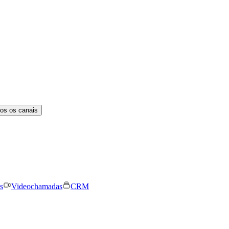
os os canais
s
Videochamadas
CRM