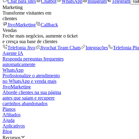
Chat para sites
Chatbot
WhatsApp
Instagram
Telegram
Tod
Marketing
Transforme visitantes em
clientes
JivoMarketing
Callback
Vendas
Feche mais negócios, aumente o ticket
e cresça sua base de clientes
Telefonia Jivo
Jivochat Team Chats
Integrações
Telefonia Plu
Agente IA
Responda perguntas frequentes
automaticamente
WhatsApp
Profissionalize o atendimento
no WhatsApp e venda mais
JivoMarketing
Aborde clientes na sua página
antes que saiam e recupere
carrinhos abandonados
Planos
Afiliados
Ajuda
Aplicativos
Blog
Recursos