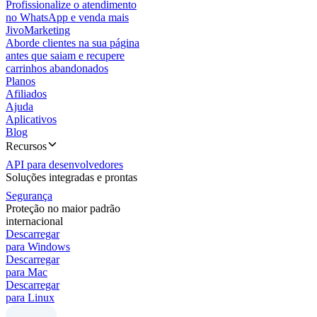
Profissionalize o atendimento
no WhatsApp e venda mais
JivoMarketing
Aborde clientes na sua página
antes que saiam e recupere
carrinhos abandonados
Planos
Afiliados
Ajuda
Aplicativos
Blog
Recursos
API para desenvolvedores
Soluções integradas e prontas
Segurança
Proteção no maior padrão
internacional
Descarregar
para Windows
Descarregar
para Mac
Descarregar
para Linux