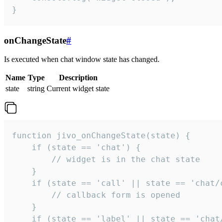
}
onChangeState
#
Is executed when chat window state has changed.
Name
Type
Description
state
string
Current widget state
function jivo_onChangeState(state) {

    if (state == 'chat') {

        // widget is in the chat state

    }

    if (state == 'call' || state == 'chat/c
        // callback form is opened

    }

    if (state == 'label' || state == 'chat/