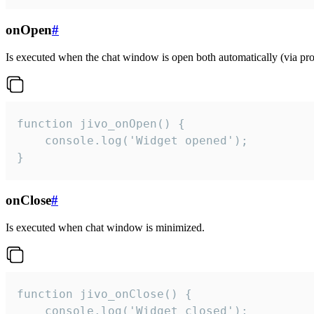
onOpen
#
Is executed when the chat window is open both automatically (via proa
function jivo_onOpen() {

    console.log('Widget opened');

}
onClose
#
Is executed when chat window is minimized.
function jivo_onClose() {

    console.log('Widget closed');
