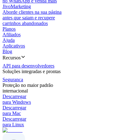
no WhatsApp e venda mais
JivoMarketing
Aborde clientes na sua página
antes que saiam e recupere
carrinhos abandonados
Planos
Afiliados
Ajuda
Aplicativos
Blog
Recursos
API para desenvolvedores
Soluções integradas e prontas
Segurança
Proteção no maior padrão
internacional
Descarregar
para Windows
Descarregar
para Mac
Descarregar
para Linux