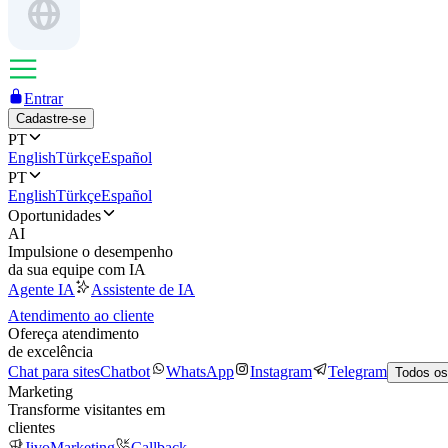
Entrar
Cadastre-se
PT
English
Türkçe
Español
PT
English
Türkçe
Español
Oportunidades
AI
Impulsione o desempenho
da sua equipe com IA
Agente IA
Assistente de IA
Atendimento ao cliente
Ofereça atendimento
de excelência
Chat para sites
Chatbot
WhatsApp
Instagram
Telegram
Todos os
Marketing
Transforme visitantes em
clientes
JivoMarketing
Callback