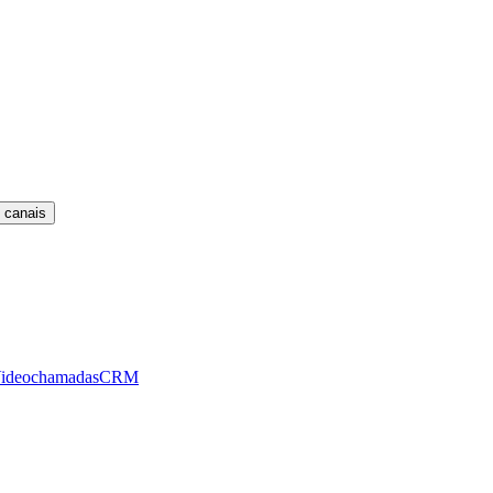
 canais
ideochamadas
CRM