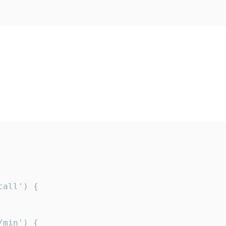
all') {

min') {
