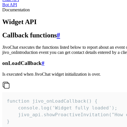
Bot API
Documentation
Widget API
Callback functions
#
JivoChat executes the functions listed below to report about an event 
jivo_onIntroduction event you can get contact details entered by a clie
onLoadCallback
#
Is executed when JivoChat widget initialization is over.
function jivo_onLoadCallback() {

    console.log('Widget fully loaded');

    jivo_api.showProactiveInvitation("How c
}