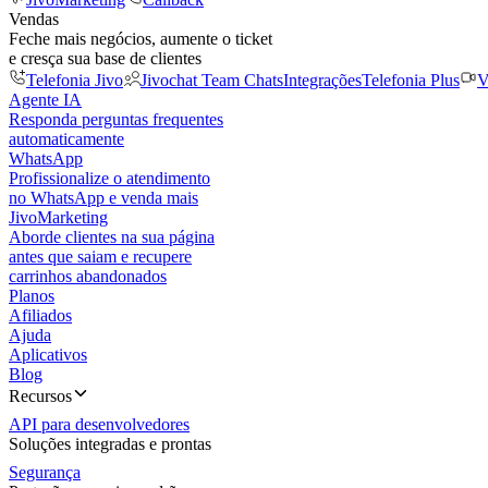
Vendas
Feche mais negócios, aumente o ticket
e cresça sua base de clientes
Telefonia Jivo
Jivochat Team Chats
Integrações
Telefonia Plus
V
Agente IA
Responda perguntas frequentes
automaticamente
WhatsApp
Profissionalize o atendimento
no WhatsApp e venda mais
JivoMarketing
Aborde clientes na sua página
antes que saiam e recupere
carrinhos abandonados
Planos
Afiliados
Ajuda
Aplicativos
Blog
Recursos
API para desenvolvedores
Soluções integradas e prontas
Segurança