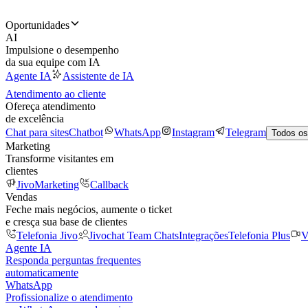
Oportunidades
AI
Impulsione o desempenho
da sua equipe com IA
Agente IA
Assistente de IA
Atendimento ao cliente
Ofereça atendimento
de excelência
Chat para sites
Chatbot
WhatsApp
Instagram
Telegram
Todos os
Marketing
Transforme visitantes em
clientes
JivoMarketing
Callback
Vendas
Feche mais negócios, aumente o ticket
e cresça sua base de clientes
Telefonia Jivo
Jivochat Team Chats
Integrações
Telefonia Plus
V
Agente IA
Responda perguntas frequentes
automaticamente
WhatsApp
Profissionalize o atendimento