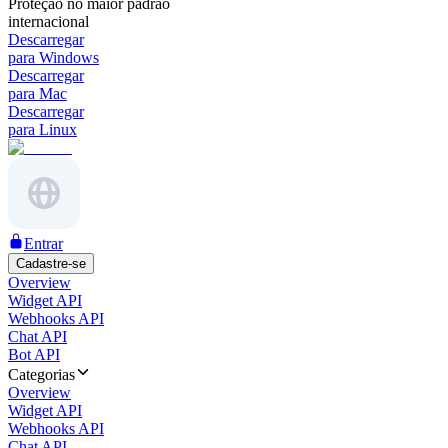
Proteção no maior padrão
internacional
Descarregar
para Windows
Descarregar
para Mac
Descarregar
para Linux
Entrar
Cadastre-se
Overview
Widget API
Webhooks API
Chat API
Bot API
Categorias
Overview
Widget API
Webhooks API
Chat API