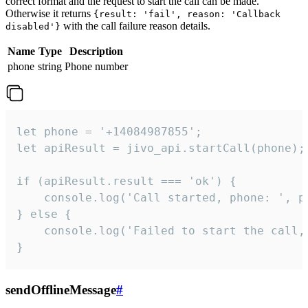
correct format and the request to start the call can be made.
Otherwise it returns
{result: 'fail', reason: 'Callback
with the call failure reason details.
disabled'}
Name
Type
Description
phone
string
Phone number
let phone = '+14084987855';

let apiResult = jivo_api.startCall(phone);

if (apiResult.result === 'ok') {

    console.log('Call started, phone: ', ph
} else {

    console.log('Failed to start the call,
}
sendOfflineMessage
#