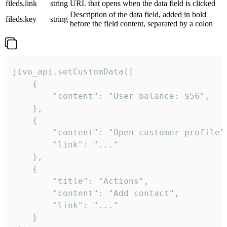
fileds.link
string
URL that opens when the data field is clicked
Description of the data field, added in bold
fileds.key
string
before the field content, separated by a colon
jivo_api.setCustomData([

    {

        "content": "User balance: $56",

    },

    {

        "content": "Open customer profile",
        "link": "..."

    },

    {

        "title": "Actions",

        "content": "Add contact",

        "link": "..."

    }
