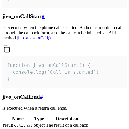
jivo_onCallStart
#
Is executed when the phone call is started. A client can order a call
through the callback form, also the call can be initiated via API
method
jivo_api.startCall()
.
function jivo_onCallStart() {

  console.log('Call is started')

}
jivo_onCallEnd
#
Is executed when a return call ends.
Name
Type
Description
result
object
The result of a callback
optional