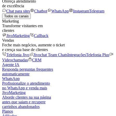
Ofereça atendimento
de excelência
Chat para sites
Chatbot
WhatsApp
Instagram
Telegram
Todos os canais
Marketing
Transforme visitantes em
clientes
JivoMarketing
Callback
Vendas
Feche mais negócios, aumente o ticket
e cresça sua base de clientes
Telefonia Jivo
Jivochat Team Chats
Integrações
Telefonia Plus
Videochamadas
CRM
Agente IA
Responda perguntas frequentes
automaticamente
WhatsApp
Profissionalize o atendimento
no WhatsApp e venda mais
JivoMarketing
Aborde clientes na sua página
antes que saiam e recupere
carrinhos abandonados
Planos
Afiliados