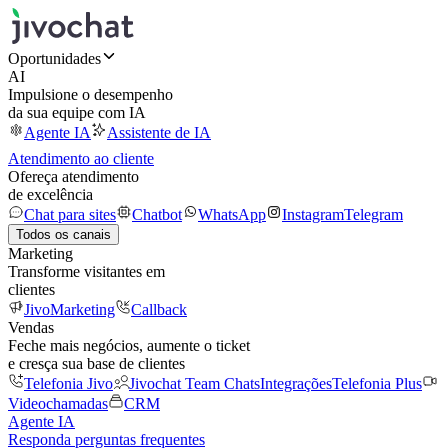
Oportunidades
AI
Impulsione o desempenho
da sua equipe com IA
Agente IA
Assistente de IA
Atendimento ao cliente
Ofereça atendimento
de excelência
Chat para sites
Chatbot
WhatsApp
Instagram
Telegram
Todos os canais
Marketing
Transforme visitantes em
clientes
JivoMarketing
Callback
Vendas
Feche mais negócios, aumente o ticket
e cresça sua base de clientes
Telefonia Jivo
Jivochat Team Chats
Integrações
Telefonia Plus
Videochamadas
CRM
Agente IA
Responda perguntas frequentes