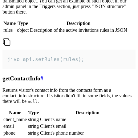
transmitted object. You can get an example of such object in our
admin panel in the Triggers section, just press "JSON structure"
button there.
Name
Type
Description
rules
object
Description of the active invitations rules in JSON
jivo_api.setRules(rules);
getContactInfo
#
Returns visitor's contact info from the contacts form as a
contact_info structure. If visitor didn't fill in some fields, the values
there will be
.
null
Name
Type
Description
client_name
string
Client's name
email
string
Client's email
phone
string
Client's phone number