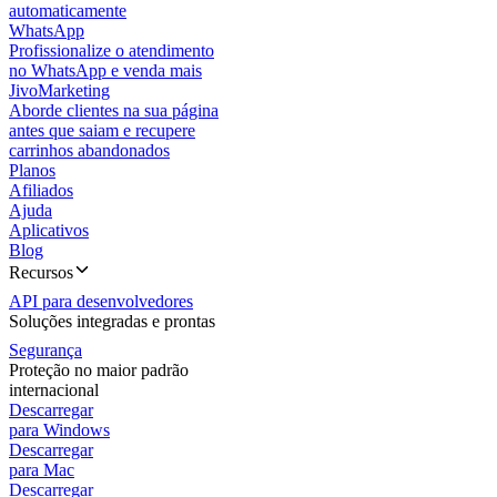
automaticamente
WhatsApp
Profissionalize o atendimento
no WhatsApp e venda mais
JivoMarketing
Aborde clientes na sua página
antes que saiam e recupere
carrinhos abandonados
Planos
Afiliados
Ajuda
Aplicativos
Blog
Recursos
API para desenvolvedores
Soluções integradas e prontas
Segurança
Proteção no maior padrão
internacional
Descarregar
para Windows
Descarregar
para Mac
Descarregar