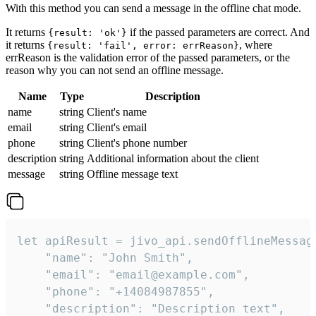
With this method you can send a message in the offline chat mode.
It returns
if the passed parameters are correct. And
{result: 'ok'}
it returns
, where
{result: 'fail', error: errReason}
errReason is the validation error of the passed parameters, or the
reason why you can not send an offline message.
Name
Type
Description
name
string
Client's name
email
string
Client's email
phone
string
Client's phone number
description
string
Additional information about the client
message
string
Offline message text
let apiResult = jivo_api.sendOfflineMessage
    "name": "John Smith",

    "email": "email@example.com",

    "phone": "+14084987855",

    "description": "Description text",
