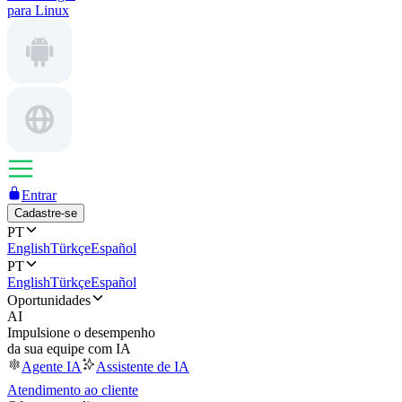
para Linux
Entrar
Cadastre-se
PT
English
Türkçe
Español
PT
English
Türkçe
Español
Oportunidades
AI
Impulsione o desempenho
da sua equipe com IA
Agente IA
Assistente de IA
Atendimento ao cliente