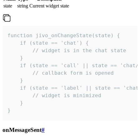
state
string
Current widget state
function jivo_onChangeState(state) {

    if (state == 'chat') {

        // widget is in the chat state

    }

    if (state == 'call' || state == 'chat/c
        // callback form is opened

    }

    if (state == 'label' || state == 'chat/
        // widget is minimized

    }

}
onMessageSent
#