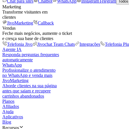
Chat para sites
Chatbot
WhatsApp
Instagram
Telegram
Todos
Marketing
Transforme visitantes em
clientes
JivoMarketing
Callback
Vendas
Feche mais negócios, aumente o ticket
e cresça sua base de clientes
Telefonia Jivo
Jivochat Team Chats
Integrações
Telefonia Plu
Agente IA
Responda perguntas frequentes
automaticamente
WhatsApp
Profissionalize o atendimento
no WhatsApp e venda mais
JivoMarketing
Aborde clientes na sua página
antes que saiam e recupere
carrinhos abandonados
Planos
Afiliados
Ajuda
Aplicativos
Blog
Recursos