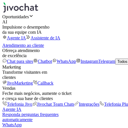
Oportunidades
AI
Impulsione o desempenho
da sua equipe com IA
Agente IA
Assistente de IA
Atendimento ao cliente
Ofereça atendimento
de excelência
Chat para sites
Chatbot
WhatsApp
Instagram
Telegram
Todos
Marketing
Transforme visitantes em
clientes
JivoMarketing
Callback
Vendas
Feche mais negócios, aumente o ticket
e cresça sua base de clientes
Telefonia Jivo
Jivochat Team Chats
Integrações
Telefonia Plu
Agente IA
Responda perguntas frequentes
automaticamente
WhatsApp