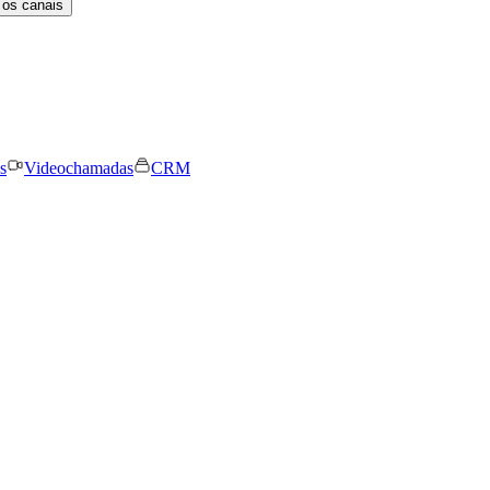
 os canais
s
Videochamadas
CRM