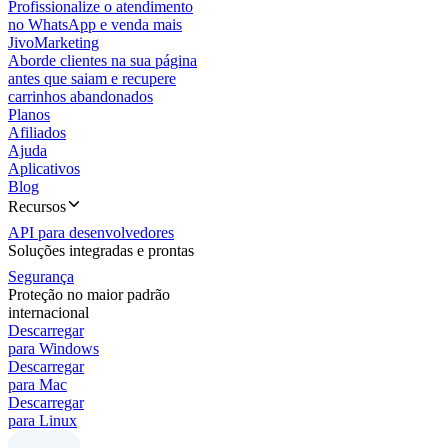
Profissionalize o atendimento
no WhatsApp e venda mais
JivoMarketing
Aborde clientes na sua página
antes que saiam e recupere
carrinhos abandonados
Planos
Afiliados
Ajuda
Aplicativos
Blog
Recursos
API para desenvolvedores
Soluções integradas e prontas
Segurança
Proteção no maior padrão
internacional
Descarregar
para Windows
Descarregar
para Mac
Descarregar
para Linux