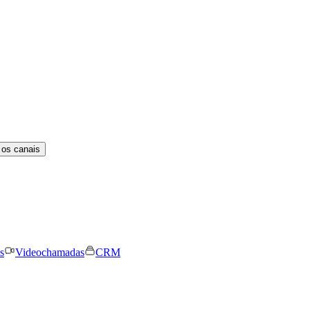
 os canais
s
Videochamadas
CRM