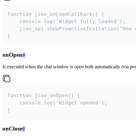
function jivo_onLoadCallback() {

    console.log('Widget fully loaded');

    jivo_api.showProactiveInvitation("How c
}
onOpen
#
Is executed when the chat window is open both automatically (via proa
function jivo_onOpen() {

    console.log('Widget opened');

}
onClose
#