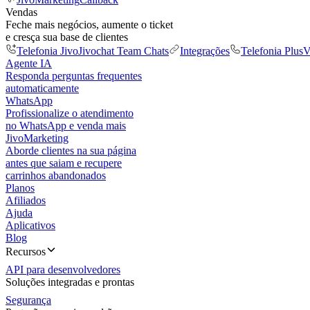
Vendas
Feche mais negócios, aumente o ticket
e cresça sua base de clientes
Telefonia Jivo
Jivochat Team Chats
Integrações
Telefonia Plus
V
Agente IA
Responda perguntas frequentes
automaticamente
WhatsApp
Profissionalize o atendimento
no WhatsApp e venda mais
JivoMarketing
Aborde clientes na sua página
antes que saiam e recupere
carrinhos abandonados
Planos
Afiliados
Ajuda
Aplicativos
Blog
Recursos
API para desenvolvedores
Soluções integradas e prontas
Segurança