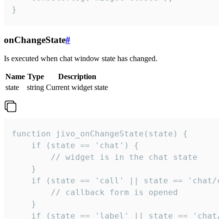
}
onChangeState
#
Is executed when chat window state has changed.
Name
Type
Description
state
string
Current widget state
function jivo_onChangeState(state) {

    if (state == 'chat') {

        // widget is in the chat state

    }

    if (state == 'call' || state == 'chat/c
        // callback form is opened

    }

    if (state == 'label' || state == 'chat/