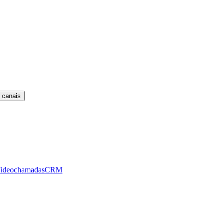
 canais
ideochamadas
CRM