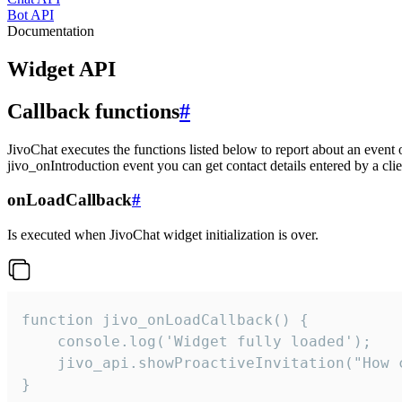
Bot API
Documentation
Widget API
Callback functions
#
JivoChat executes the functions listed below to report about an event 
jivo_onIntroduction event you can get contact details entered by a clie
onLoadCallback
#
Is executed when JivoChat widget initialization is over.
function jivo_onLoadCallback() {

    console.log('Widget fully loaded');

    jivo_api.showProactiveInvitation("How c
}