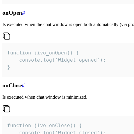
onOpen
#
Is executed when the chat window is open both automatically (via proa
function jivo_onOpen() {

    console.log('Widget opened');

}
onClose
#
Is executed when chat window is minimized.
function jivo_onClose() {

    console.log('Widget closed');
