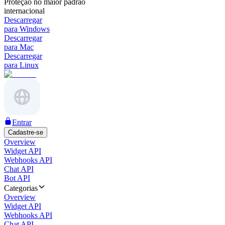
Proteção no maior padrão
internacional
Descarregar
para Windows
Descarregar
para Mac
Descarregar
para Linux
Entrar
Cadastre-se
Overview
Widget API
Webhooks API
Chat API
Bot API
Categorias
Overview
Widget API
Webhooks API
Chat API