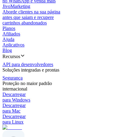
no WhatsApp e venda mais
JivoMarketing
Aborde clientes na sua página
antes que saiam e recupere
carrinhos abandonados
Planos
Afiliados
Ajuda
Aplicativos
Blog
Recursos
API para desenvolvedores
Soluções integradas e prontas
Segurança
Proteção no maior padrão
internacional
Descarregar
para Windows
Descarregar
para Mac
Descarregar
para Linux