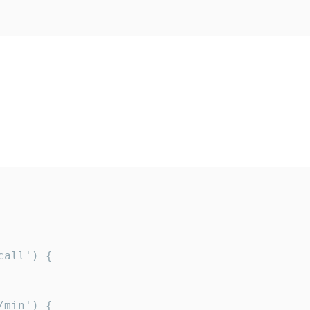
all') {

min') {
