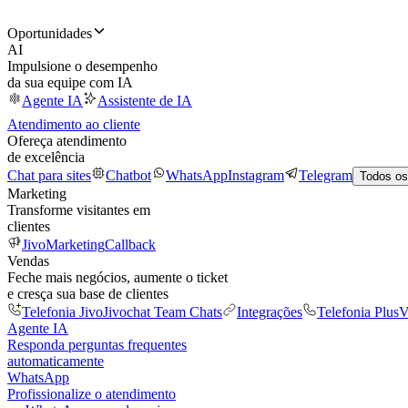
Oportunidades
AI
Impulsione o desempenho
da sua equipe com IA
Agente IA
Assistente de IA
Atendimento ao cliente
Ofereça atendimento
de excelência
Chat para sites
Chatbot
WhatsApp
Instagram
Telegram
Todos os
Marketing
Transforme visitantes em
clientes
JivoMarketing
Callback
Vendas
Feche mais negócios, aumente o ticket
e cresça sua base de clientes
Telefonia Jivo
Jivochat Team Chats
Integrações
Telefonia Plus
V
Agente IA
Responda perguntas frequentes
automaticamente
WhatsApp
Profissionalize o atendimento