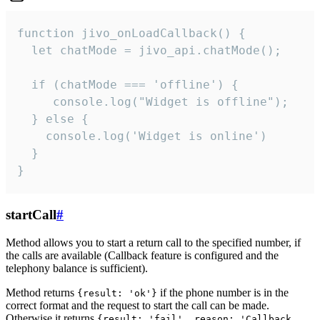
function jivo_onLoadCallback() {

  let chatMode = jivo_api.chatMode();

  if (chatMode === 'offline') {

     console.log("Widget is offline");

  } else {

    console.log('Widget is online')

  }

}
startCall
#
Method allows you to start a return call to the specified number, if
the calls are available (Callback feature is configured and the
telephony balance is sufficient).
Method returns
if the phone number is in the
{result: 'ok'}
correct format and the request to start the call can be made.
Otherwise it returns
{result: 'fail', reason: 'Callback