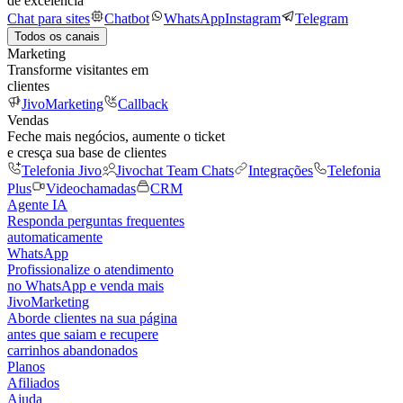
de excelência
Chat para sites
Chatbot
WhatsApp
Instagram
Telegram
Todos os canais
Marketing
Transforme visitantes em
clientes
JivoMarketing
Callback
Vendas
Feche mais negócios, aumente o ticket
e cresça sua base de clientes
Telefonia Jivo
Jivochat Team Chats
Integrações
Telefonia
Plus
Videochamadas
CRM
Agente IA
Responda perguntas frequentes
automaticamente
WhatsApp
Profissionalize o atendimento
no WhatsApp e venda mais
JivoMarketing
Aborde clientes na sua página
antes que saiam e recupere
carrinhos abandonados
Planos
Afiliados
Ajuda