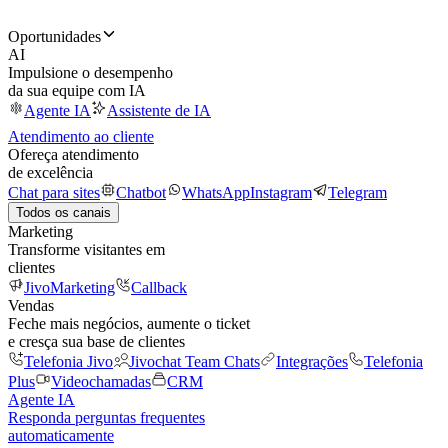
Oportunidades
AI
Impulsione o desempenho
da sua equipe com IA
Agente IA
Assistente de IA
Atendimento ao cliente
Ofereça atendimento
de excelência
Chat para sites
Chatbot
WhatsApp
Instagram
Telegram
Todos os canais
Marketing
Transforme visitantes em
clientes
JivoMarketing
Callback
Vendas
Feche mais negócios, aumente o ticket
e cresça sua base de clientes
Telefonia Jivo
Jivochat Team Chats
Integrações
Telefonia
Plus
Videochamadas
CRM
Agente IA
Responda perguntas frequentes
automaticamente