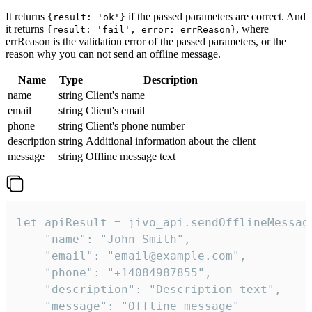
It returns
if the passed parameters are correct. And
{result: 'ok'}
it returns
, where
{result: 'fail', error: errReason}
errReason is the validation error of the passed parameters, or the
reason why you can not send an offline message.
Name
Type
Description
name
string
Client's name
email
string
Client's email
phone
string
Client's phone number
description
string
Additional information about the client
message
string
Offline message text
let apiResult = jivo_api.sendOfflineMessage
    "name": "John Smith",

    "email": "email@example.com",

    "phone": "+14084987855",

    "description": "Description text",

    "message": "Offline message"
