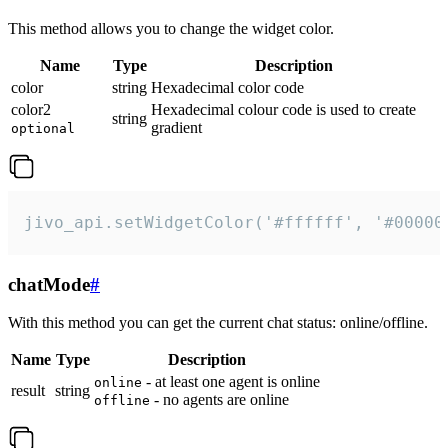
This method allows you to change the widget color.
Name
Type
Description
color
string
Hexadecimal color code
color2
Hexadecimal colour code is used to create
string
gradient
optional
jivo_api.setWidgetColor('#ffffff', '#00000
chatMode
#
With this method you can get the current chat status: online/offline.
Name
Type
Description
- at least one agent is online
online
result
string
- no agents are online
offline