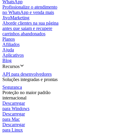
WhatsApp
Profissionalize o atendimento
no WhatsApp e venda mais
JivoMarketing
Aborde clientes na sua página
antes que saiam e recupere
carrinhos abandonados
Planos
Afiliados
Ajuda
Aplicativos
Blog
Recursos
API para desenvolvedores
Soluções integradas e prontas
Segurança
Proteção no maior padrão
internacional
Descarregar
para Windows
Descarregar
para Mac
Descarregar
para Linux