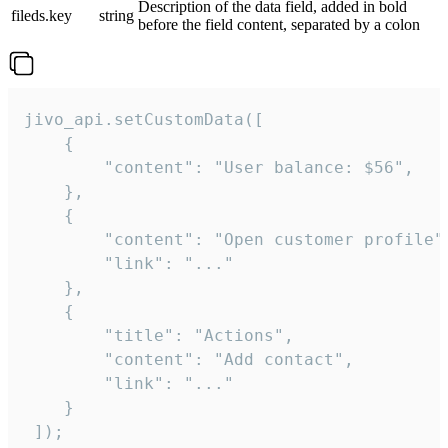
Description of the data field, added in bold
fileds.key
string
before the field content, separated by a colon
jivo_api.setCustomData([

    {

        "content": "User balance: $56",

    },

    {

        "content": "Open customer profile",
        "link": "..."

    },

    {

        "title": "Actions",

        "content": "Add contact",

        "link": "..."

    }

 ]);